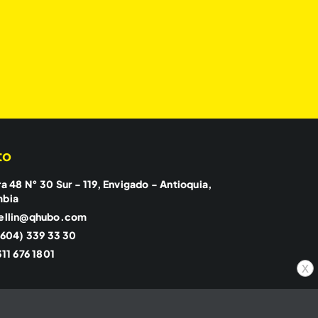
to
a 48 N° 30 Sur - 119, Envigado - Antioquia,
mbia
ellin@qhubo.com
(604) 339 33 30
11 676 1801
x