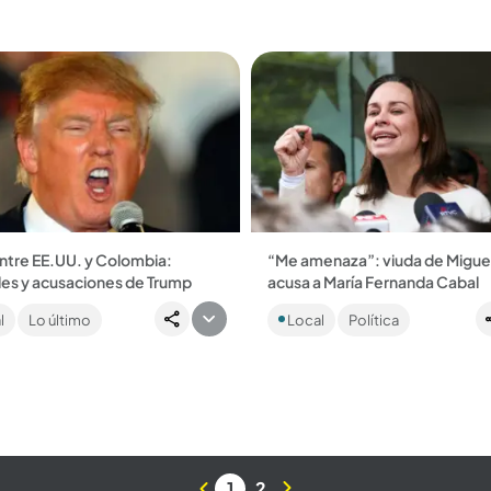
irregularidades...
entre EE.UU. y Colombia:
“Me amenaza”: viuda de Miguel
les y acusaciones de Trump
acusa a María Fernanda Cabal
anza nuevos aranceles a
María Claudia Tarazona asegur
l
Lo último
Local
Política
a por narcotráfico. Petro
todo sucedió en el funeral de s
e y la tensión entre naciones
esposo mientras Cabal tenía un
sifica...
micrófono prendido. La...
1
2