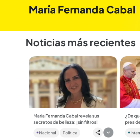
María Fernanda Cabal
Noticias más recientes
María Fernanda Cabal revela sus
¿De qué
secretos de belleza: ¡sin filtros!
presid
La exsenadora María Fernanda Cabal
La reun
Nacional
Política
Inter
habla sin tapujos de sus cirugías: “Me
minutos
devolvieron la juventud, ¡soy yo, pero
finalidad