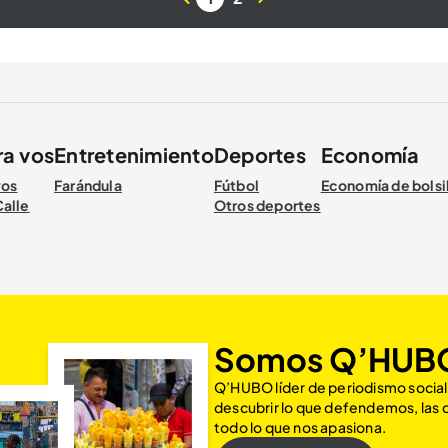
ra vos
Entretenimiento
Deportes
Economía
vos
Farándula
Fútbol
Economía de bolsi
Calle
Otros deportes
Somos Q’HUB
Q’HUBO líder de periodismo social
descubrir lo que defendemos, las
todo lo que nos apasiona.