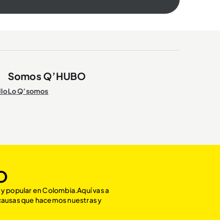
Somos Q’HUBO
llo
Lo Q’somos
O
 y popular en Colombia.Aquí vas a
 causas que hacemos nuestras y