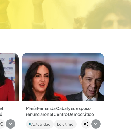
el
María Fernanda Cabal y su esposo
dó
renunciaron al Centro Democrático
María
La pareja denunció presuntas
Actualidad
Lo último
aurie,
irregularidades en el proceso de
s
selección de la candidata presidencial