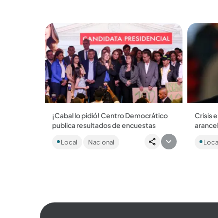
más joven!”....
¡Cabal lo pidió! Centro Democrático
Crisis 
publica resultados de encuestas
arance
El partido del uribismo divulgó cifras y
Trump l
Local
Nacional
Loca
fichas técnicas de dos sondeos que
Colombi
muestran clara ventaja de Valencia
respond
sobre Cabal....
se inten