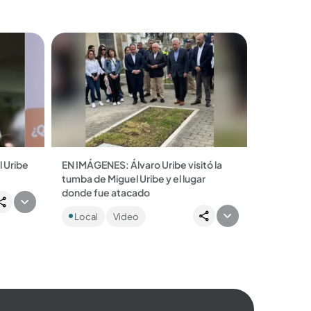
del partido, en el que...
 Uribe
EN IMÁGENES: Álvaro Uribe visitó la
tumba de Miguel Uribe y el lugar
ó que
donde fue atacado
u
El expresidente estuvo acompañado
Local
Video
de varios precandidatos del partido
Centro Democrático. ...