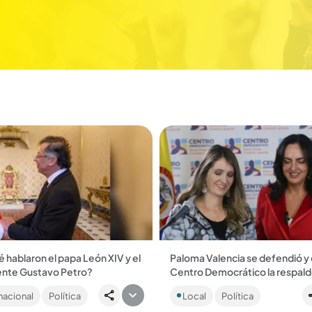
 hablaron el papa León XIV y el
Paloma Valencia se defendió y 
ente Gustavo Petro?
Centro Democrático la respal
ión privada duró cerca de 20
Todo se dio tras la renuncia de 
nacional
Política
Local
Política
; muchos cuestionan la
Fernanda Cabal y José Félix Laf
 de la visita....
quienes denunciaron presunta