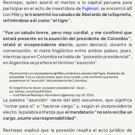
Restrepo, quien asistió el martes a la capital peruana para
participar en el acto de investidura de
Fujimori
, se encontró allí
con Milei y
le transmitió los saludos de Abelardo de la Espriella,
refiriéndose a él como “el tigre”.
“Fue un saludo breve, pero muy cordial, y me confirmó que
estará presente en la asunción del presidente de Colombia”,
relató el vicepresidente electo
, quien destacó, durante la
conversación, el matiz lingüístico entre ambos países, pues,
mientras que en Colombia se habla de “posesión presidencial”,
en Argentina se prefiere el término “asunción”.
Me encontré con el presidente
@JMilei
y le llevé los saludos del Tigre, Abelardo de
la Espriella. Fue un saludo breve, pero muy cordial, y me confirmó que estará
presente en la “asunción” del presidente de Colombia.
En Argentina no dicen ‘posesión presidencial’; dicen...
pic.twitter.com/UnpdhhSGvL
— José Manuel Restrepo Abondano (@jrestrp)
July 28, 2026
La palabra “asunción” viene del latín assumere, que significa
“tomar para sí” o “hacerse cargo” y, según el vicepresidente
electo, la palabra enfatiza que
el mandatario “no solo recibe un
cargo, asume una responsabilidad”
.
Restrepo explicó que la posesión resalta el acto jurídico de