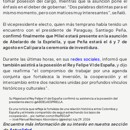
tomar posesión del cargo, mientras que la asunción pone el
énfasis en el deber de gobernar. “Dos palabras distintas para el
mismo momento, pero con matices muy interesantes”, señaló.
El vicepresidente electo, quien más temprano había tenido un
encuentro con el presidente de Paraguay, Santiago Peña,
confirmó finalmente que Milei estará presente en la asunción
de Abelardo de la Espriella, y que Peña estará el 6 y 7 de
agosto en Cali para la ceremonia de investidura.
Durante las últimas horas, en sus
redes sociales
, informó que
también asistirá a la posesión el Rey Felipe VI de España
, y dijo
que reafirma “el compromiso de trabajar por una agenda
conjunta que fortalezca la inversión, la cooperación y el
intercambio entre dos naciones unidas por profundos vínculos
históricos y culturales”.
Su Majestad el Rey Felipe VI de España confirmó su asistencia a la posesión del
presidente electo
@ABDELAESPRIELLA
.
Es una noticia que refleja la fortaleza de una relación histórica entre Colombia y
España y el interés compartido de seguir estrechando los lazos de
cooperación...
pic.twitter.com/c9ka9EGJxP
— José Manuel Restrepo Abondano (@jrestrp)
July 29, 2026
Encuentre más información de su interés en nuestra sección
de
Actualidad
.