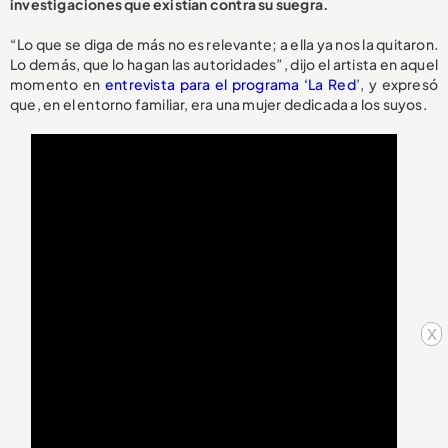
investigaciones que existían contra su suegra.
“Lo que se diga de más no es relevante; a ella ya nos la quitaron.
Lo demás, que lo hagan las autoridades”, dijo el artista en aquel
momento en
entrevista para el programa ‘La Red
’, y expresó
que, en el entorno familiar, era una mujer dedicada a los suyos.
x