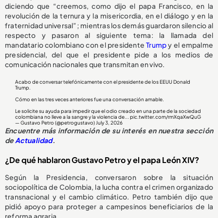
diciendo que “creemos, como dijo el papa Francisco, en la
revolución de la ternura y la misericordia, en el diálogo y en la
fraternidad universal”; mientras los demás guardaron silencio al
respecto y pasaron al siguiente tema: la llamada del
mandatario colombiano con el presidente
Trump
y el empalme
presidencial, del que el presidente pide a los medios de
comunicación nacionales que transmitan en vivo.
Acabo de conversar telefónicamente con el presidente de los EEUU Donald
Trump.
Cómo en las tres veces anteriores fue una conversación amable.
Le solicite su ayuda para impedir que el odio creado en una parte de la sociedad
colombiana no lleve a la sangre y la violencia de...
pic.twitter.com/rmXqaXwQuG
— Gustavo Petro (@petrogustavo)
July 3, 2026
Encuentre más información de su interés en nuestra sección
de
Actualidad
.
¿De qué hablaron Gustavo Petro y el papa León XIV?
Según la Presidencia, conversaron sobre la situación
sociopolítica de Colombia, la lucha contra el crimen organizado
transnacional y el cambio climático. Petro también dijo que
pidió apoyo para proteger a campesinos beneficiarios de la
reforma agraria.