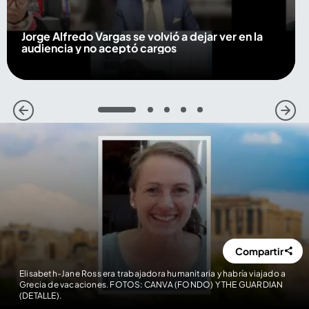
Jorge Alfredo Vargas se volvió a dejar ver en la
audiencia y no aceptó cargos
1
2
3
4
5
Compartir
Elisabeth-Jane Ross era trabajadora humanitaria y habría viajado a
Grecia de vacaciones. FOTOS: CANVA (FONDO) Y THE GUARDIAN
(DETALLE).