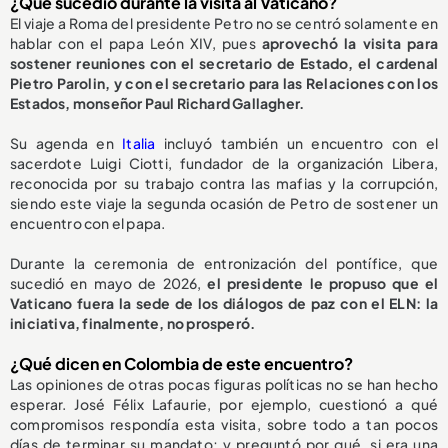
¿Qué sucedió durante la visita al Vaticano?
El viaje a Roma del presidente Petro no se centró solamente en
hablar con el papa León XIV, pues
aprovechó la visita para
sostener reuniones con el secretario de Estado, el cardenal
Pietro Parolin, y con el secretario para las Relaciones con los
Estados, monseñor Paul Richard Gallagher.
Su agenda en
Italia
incluyó también un encuentro con el
sacerdote Luigi Ciotti, fundador de la organización Libera,
reconocida por su trabajo contra las mafias y la corrupción,
siendo este viaje la segunda ocasión de Petro de sostener un
encuentro con el papa.
Durante la ceremonia de entronización del pontífice, que
sucedió en mayo de 2026,
el presidente le propuso que el
Vaticano fuera la sede de los diálogos de paz con el ELN: la
iniciativa, finalmente, no prosperó.
¿Qué dicen en Colombia de este encuentro?
Las opiniones de otras pocas figuras políticas no se han hecho
esperar. José Félix Lafaurie, por ejemplo, cuestionó a qué
compromisos respondía esta visita, sobre todo a tan pocos
días de terminar su mandato; y preguntó por qué, si era una