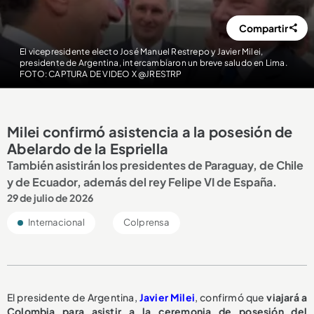
Compartir
El vicepresidente electo José Manuel Restrepo y Javier Milei,
presidente de Argentina, intercambiaron un breve saludo en Lima.
FOTO: CAPTURA DE VIDEO X @JRESTRP
Milei confirmó asistencia a la posesión de
Abelardo de la Espriella
También asistirán los presidentes de Paraguay, de Chile
y de Ecuador, además del rey Felipe VI de España.
29 de julio de 2026
Internacional
Colprensa
El presidente de Argentina,
Javier Milei
, confirmó que
viajará a
Colombia para asistir a la ceremonia de posesión del