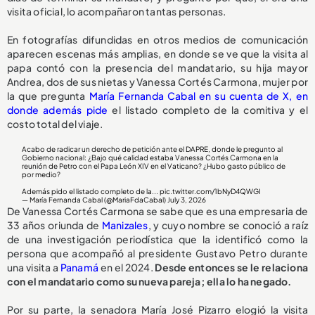
visita oficial, lo acompañaron tantas personas.
En fotografías difundidas en otros medios de comunicación
aparecen escenas más amplias, en donde se ve que la visita al
papa contó con la presencia del mandatario, su hija mayor
Andrea, dos de sus nietas y Vanessa Cortés Carmona, mujer por
la que pregunta
María Fernanda Cabal en su cuenta de X, en
donde además pide
el listado completo de la comitiva y el
costo total del viaje.
Acabo de radicar un derecho de petición ante el DAPRE, donde le pregunto al
Gobierno nacional: ¿Bajo qué calidad estaba Vanessa Cortés Carmona en la
reunión de Petro con el Papa León XIV en el Vaticano? ¿Hubo gasto público de
por medio?
Además pido el listado completo de la...
pic.twitter.com/1bNyD4QWGI
— María Fernanda Cabal (@MariaFdaCabal)
July 3, 2026
De Vanessa Cortés Carmona se sabe que es una empresaria de
33 años oriunda de
Manizales
, y cuyo nombre se conoció a raíz
de una investigación periodística que la identificó como la
persona que acompañó al presidente Gustavo Petro durante
una visita a
Panamá
en el 2024.
Desde entonces se le relaciona
con el mandatario como su nueva pareja; ella lo ha negado.
Por su parte, la senadora María José Pizarro elogió la visita