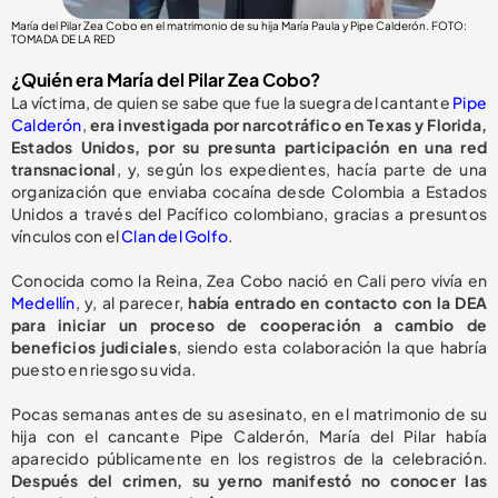
María del Pilar Zea Cobo en el matrimonio de su hija María Paula y Pipe Calderón. FOTO:
TOMADA DE LA RED
¿Quién era María del Pilar Zea Cobo?
La víctima, de quien se sabe que fue la suegra del cantante
Pipe
Calderón
,
era investigada por narcotráfico en Texas y Florida,
Estados Unidos, por su presunta participación en una red
transnacional
, y, según los expedientes, hacía parte de una
organización que enviaba cocaína desde Colombia a Estados
Unidos a través del Pacífico colombiano, gracias a presuntos
vínculos con el
Clan del Golfo
.
Conocida como la Reina, Zea Cobo nació en Cali pero vivía en
Medellín
, y, al parecer,
había entrado en contacto con la DEA
para iniciar un proceso de cooperación a cambio de
beneficios judiciales
, siendo esta colaboración la que habría
puesto en riesgo su vida.
Pocas semanas antes de su asesinato, en el matrimonio de su
hija con el cancante Pipe Calderón, María del Pilar había
aparecido públicamente en los registros de la celebración.
Después del crimen, su yerno manifestó no conocer las