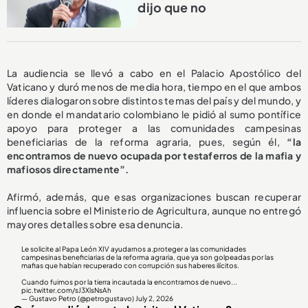
dijo que no
La audiencia se llevó a cabo en el Palacio Apostólico del
Vaticano y duró menos de media hora, tiempo en el que ambos
líderes dialogaron sobre distintos temas del país y del mundo, y
en donde el mandatario colombiano le pidió al sumo pontífice
apoyo para proteger a las comunidades campesinas
beneficiarias de la reforma agraria, pues, según él,
“la
encontramos de nuevo ocupada por testaferros de la mafia y
mafiosos directamente”.
Afirmó, además, que esas organizaciones buscan recuperar
influencia sobre el Ministerio de Agricultura, aunque no entregó
mayores detalles sobre esa denuncia.
Le solicite al Papa León XIV ayudarnos a.proteger a las comunidades
campesinas beneficiarias de la reforma agraria, que ya son golpeadas por las
mafias que habían recuperado con corrupción sus haberes ilícitos.
Cuando fuimos por la tierra incautada la encontramos de nuevo...
pic.twitter.com/sJ3XlsNsAh
— Gustavo Petro (@petrogustavo)
July 2, 2026