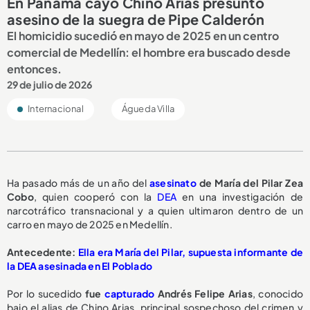
En Panamá cayó Chino Arias presunto
asesino de la suegra de Pipe Calderón
El homicidio sucedió en mayo de 2025 en un centro
comercial de Medellín: el hombre era buscado desde
entonces.
29 de julio de 2026
Internacional
Águeda Villa
Ha pasado más de un año del
asesinato
de María del Pilar Zea
Cobo
, quien cooperó con la
DEA
en una investigación de
narcotráfico transnacional y a quien ultimaron dentro de un
carro en mayo de 2025 en Medellín.
Antecedente:
Ella era María del Pilar, supuesta informante de
la DEA asesinada en El Poblado
Por lo sucedido
fue
capturado
Andrés Felipe Arias
, conocido
bajo el alias de Chino Arias, principal sospechoso del crimen y