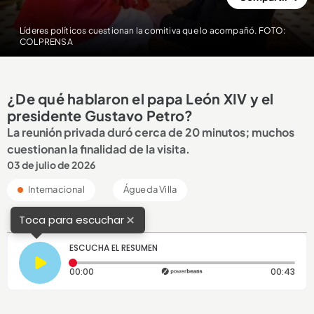
Líderes políticos cuestionan la comitiva que lo acompañó. FOTO:
COLPRENSA
¿De qué hablaron el papa León XIV y el
presidente Gustavo Petro?
La reunión privada duró cerca de 20 minutos; muchos
cuestionan la finalidad de la visita.
03 de julio de 2026
Internacional
Águeda Villa
×
Toca para escuchar
ESCUCHA EL RESUMEN
Tiempo transcurrido: 0 segundos
Dura
00:00
00:43