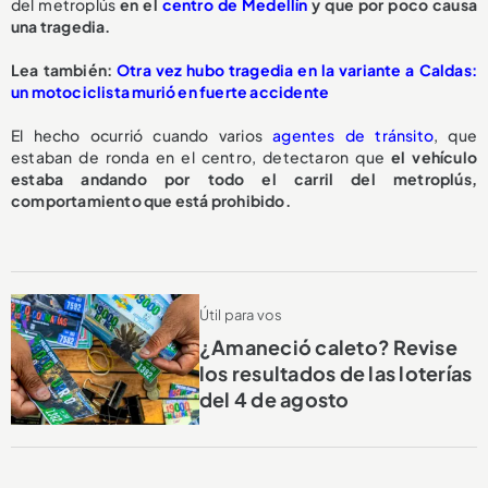
del metroplús
en el
centro de Medellín
y que por poco causa
una tragedia.
L
ea también:
Otra vez hubo tragedia en la variante a Caldas:
un motociclista murió en fuerte accidente
El hecho ocurrió cuando varios
agentes de tránsito
, que
estaban de ronda en el centro, detectaron que
el vehículo
estaba andando por todo el carril del metroplús,
comportamiento que está prohibido.
Útil para vos
¿Amaneció caleto? Revise
los resultados de las loterías
del 4 de agosto