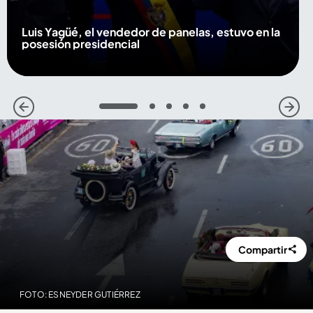
Luis Yagüé, el vendedor de panelas, estuvo en la
posesión presidencial
1
2
3
4
5
Compartir
FOTO: ESNEYDER GUTIÉRREZ