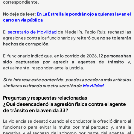
correspondiente.
No deje de leer:
En La Estrella le pondrán ojo a quienes lavan el
carro en vía pública
El
secretario de Movilidad
de Medellín, Pablo Ruiz, rechazó las
agresiones contra los funcionarios y reiteró que
no se tolerarán
hechos de corrupción.
El funcionario indicó que, en lo corrido de 2026,
1
2 personas han
sido capturadas
por agredir a agentes de tránsito
y,
actualmente, responden ante la justicia.
Si te interesa este contenido, puedes acceder a más artículos
similares visitando nuestra sección de
Movilidad
.
Preguntas y respuestas relacionadas
¿Qué desencadenó la agresión física contra el agente
de tránsito en la avenida 33?
La violencia se desató cuando el conductor le ofreció dinero al
funcionario para evitar la multa por mal parqueo y, ante la
negativa y el rechazo del soborno por parte del agente, el