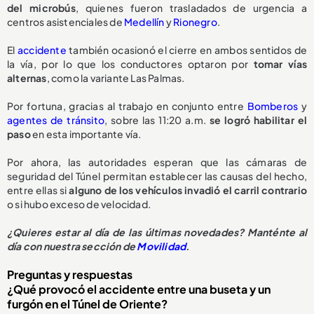
del microbús
, quienes fueron trasladados de urgencia a
centros asistenciales de
Medellín
y
Rionegro
.
El
accidente
también ocasionó el cierre en ambos sentidos de
la vía, por lo que los conductores optaron por
tomar vías
alternas
, como la variante Las Palmas.
Por fortuna, gracias al trabajo en conjunto entre
Bomberos
y
agentes de tránsito
, sobre las 11:20 a.m.
se logró habilitar el
paso
en esta importante vía.
Por ahora, las autoridades esperan que las cámaras de
seguridad del Túnel permitan establecer las causas del hecho,
entre ellas si
alguno de los vehículos invadió el carril contrario
o si hubo exceso de velocidad.
¿Quieres estar al día de las últimas novedades? Manténte al
día con nuestra sección de
Movilidad
.
Preguntas y respuestas
¿Qué provocó el accidente entre una buseta y un
furgón en el Túnel de Oriente?