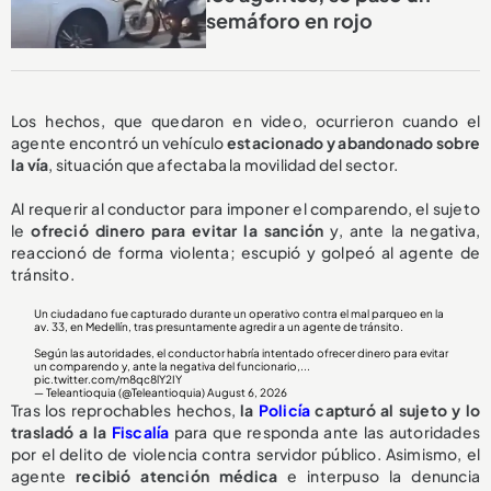
semáforo en rojo
Los hechos, que quedaron en video, ocurrieron cuando el
agente encontró un vehículo
estacionado y abandonado sobre
la vía
, situación que afectaba la movilidad del sector.
Al requerir al conductor para imponer el comparendo, el sujeto
le
ofreció dinero para evitar la sanción
y, ante la negativa,
reaccionó de forma violenta; escupió y golpeó al agente de
tránsito.
Un ciudadano fue capturado durante un operativo contra el mal parqueo en la
av. 33, en Medellín, tras presuntamente agredir a un agente de tránsito.
Según las autoridades, el conductor habría intentado ofrecer dinero para evitar
un comparendo y, ante la negativa del funcionario,...
pic.twitter.com/m8qc8lY2IY
— Teleantioquia (@Teleantioquia)
August 6, 2026
Tras los reprochables hechos,
la
Policía
capturó al sujeto y lo
trasladó a la
Fiscalía
para que responda ante las autoridades
por el delito de violencia contra servidor público. Asimismo, el
agente
recibió atención médica
e interpuso la denuncia