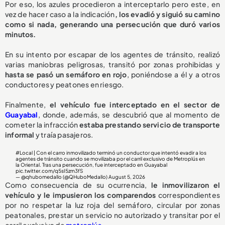
Por eso, los azules procedieron a interceptarlo pero este, en
vez de hacer caso a la indicación
, los evadió y siguió su camino
como si nada, generando una persecución que duró varios
minutos.
En su intento por escapar de los agentes de tránsito, realizó
varias maniobras peligrosas, transitó por zonas prohibidas y
hasta se pasó un semáforo en rojo
, poniéndose a él y a otros
conductores y peatones en riesgo.
Finalmente,
el vehículo fue interceptado en el sector de
Guayabal
, donde, además, se descubrió que al momento de
cometer la infracción
estaba prestando servicio de transporte
informal
y traía pasajeros.
#Local
| Con el carro inmovilizado terminó un conductor que intentó evadir a los
agentes de tránsito cuando se movilizaba por el carril exclusivo de Metroplús en
la Oriental. Tras una persecución, fue interceptado en Guayabal
pic.twitter.com/q5sI5zm3fS
— @qhubomedallo (@QHuboMedallo)
August 5, 2026
Como consecuencia de su ocurrencia,
le inmovilizaron el
vehículo y le impusieron los comparendos
correspondientes
por no respetar la luz roja del semáforo, circular por zonas
peatonales, prestar un servicio no autorizado y transitar por el
carril exclusivo de
metroplús
.