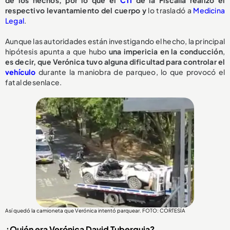
de los hechos, por lo que el
CTI
de la Fiscalía realizó el
respectivo levantamiento del cuerpo y
lo trasladó a
Medicina
Legal
.
Aunque las autoridades están investigando el hecho, la principal
hipótesis apunta a que hubo
una impericia en la conducción
,
e
s decir, que Verónica tuvo alguna dificultad para controlar el
vehículo
durante la maniobra de parqueo, lo que provocó el
fatal desenlace.
Así quedó la camioneta que Verónica intentó parquear. FOTO: CORTESÍA
¿Quién era Verónica David Tuberquia?