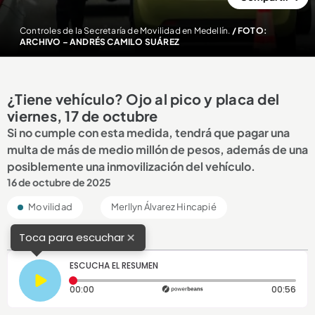
Controles de la Secretaría de Movilidad en Medellín.
/ FOTO:
ARCHIVO – ANDRÉS CAMILO SUÁREZ
¿Tiene vehículo? Ojo al pico y placa del
viernes, 17 de octubre
Si no cumple con esta medida, tendrá que pagar una
multa de más de medio millón de pesos, además de una
posiblemente una inmovilización del vehículo.
16 de octubre de 2025
Movilidad
Merllyn Álvarez Hincapié
×
Toca para escuchar
ESCUCHA EL RESUMEN
Tiempo transcurrido: 0 segundos
Dura
00:00
00:56