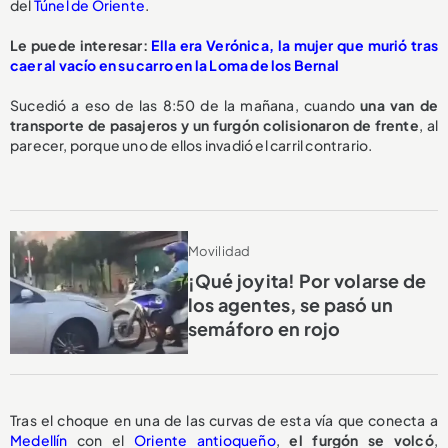
del
Túnel de Oriente
.
Le puede interesar:
Ella era Verónica, la mujer que murió tras
caer al vacío en su carro en la Loma de los Bernal
Sucedió a eso de las 8:50 de la mañana, cuando
una van de
transporte de pasajeros y un furgón
colisionaron de frente
, al
parecer, porque uno de ellos invadió el carril contrario.
Movilidad
¡Qué joyita! Por volarse de
los agentes, se pasó un
semáforo en rojo
Tras el choque en una de las curvas de esta vía que conecta a
Medellín
con el
Oriente antioqueño
,
el
furgón se volcó
,