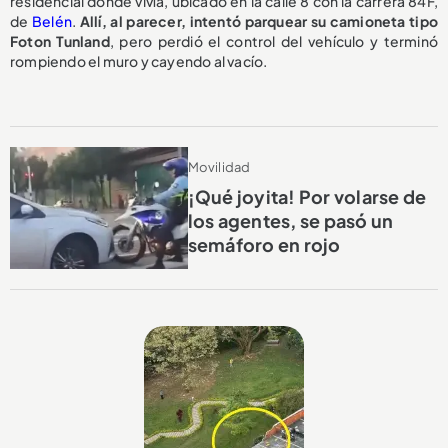
residencial donde vivía, ubicado en la calle 8 con la carrera 84F,
de
Belén
.
Allí, al parecer, intentó parquear su camioneta tipo
Foton Tunland
, pero perdió el control del vehículo y terminó
rompiendo el muro y cayendo al vacío.
Movilidad
¡Qué joyita! Por volarse de
los agentes, se pasó un
semáforo en rojo