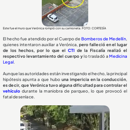
Este fue el muro que Verónica rompió con su camioneta. FOTO: CORTESÍA
El hecho fue atendido por el Cuerpo de
Bomberos de Medellín
,
quienes intentaron auxiliar a Verónica,
pero falleció en el lugar
de los hechos, por lo que el
CTI
de la Fiscalía realizó el
respectivo levantamiento del cuerpo y
lo trasladó a
Medicina
Legal
.
Aunque las autoridades están investigando el hecho, la principal
hipótesis apunta a que hubo
una impericia en la conducción
,
e
s decir, que Verónica tuvo alguna dificultad para controlar el
vehículo
durante la maniobra de parqueo, lo que provocó el
fatal desenlace.