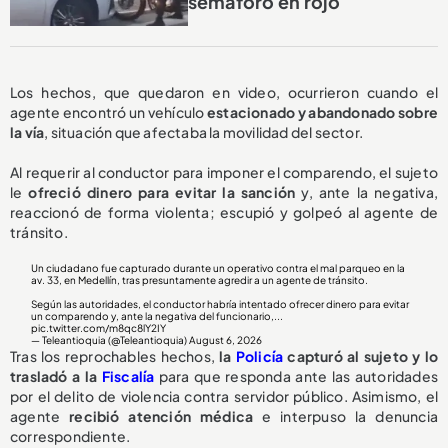
semáforo en rojo
Los hechos, que quedaron en video, ocurrieron cuando el
agente encontró un vehículo
estacionado y abandonado sobre
la vía
, situación que afectaba la movilidad del sector.
Al requerir al conductor para imponer el comparendo, el sujeto
le
ofreció dinero para evitar la sanción
y, ante la negativa,
reaccionó de forma violenta; escupió y golpeó al agente de
tránsito.
Un ciudadano fue capturado durante un operativo contra el mal parqueo en la
av. 33, en Medellín, tras presuntamente agredir a un agente de tránsito.
Según las autoridades, el conductor habría intentado ofrecer dinero para evitar
un comparendo y, ante la negativa del funcionario,...
pic.twitter.com/m8qc8lY2IY
— Teleantioquia (@Teleantioquia)
August 6, 2026
Tras los reprochables hechos,
la
Policía
capturó al sujeto y lo
trasladó a la
Fiscalía
para que responda ante las autoridades
por el delito de violencia contra servidor público. Asimismo, el
agente
recibió atención médica
e interpuso la denuncia
correspondiente.