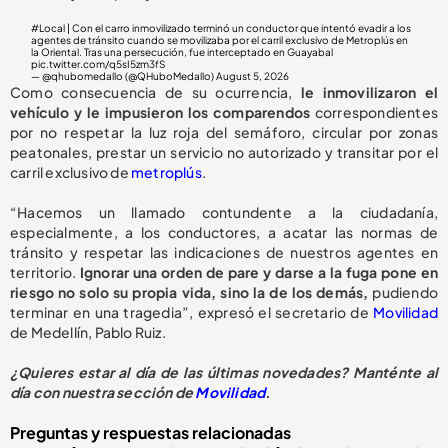
#Local
| Con el carro inmovilizado terminó un conductor que intentó evadir a los
agentes de tránsito cuando se movilizaba por el carril exclusivo de Metroplús en
la Oriental. Tras una persecución, fue interceptado en Guayabal
pic.twitter.com/q5sI5zm3fS
— @qhubomedallo (@QHuboMedallo)
August 5, 2026
Como consecuencia de su ocurrencia,
le inmovilizaron el
vehículo y le impusieron los comparendos
correspondientes
por no respetar la luz roja del semáforo, circular por zonas
peatonales, prestar un servicio no autorizado y transitar por el
carril exclusivo de
metroplús
.
“Hacemos un llamado contundente a la ciudadanía,
especialmente, a los conductores, a acatar las normas de
tránsito y respetar las indicaciones de nuestros agentes en
territorio.
Ignorar una orden de pare y darse a la fuga pone en
riesgo no solo su propia vida, sino la de los demás,
pudiendo
terminar en una tragedia”, expresó el secretario de
Movilidad
de Medellín, Pablo Ruiz.
¿Quieres estar al día de las últimas novedades? Manténte al
día con nuestra sección de
Movilidad
.
Preguntas y respuestas relacionadas