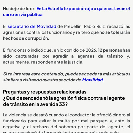
No deje de leer:
En La Estrella le pondrán ojo a quienes lavan el
carro en vía pública
El
secretario de Movilidad
de Medellín, Pablo Ruiz, rechazó las
agresiones contra los funcionarios y reiteró que
no se tolerarán
hechos de corrupción.
El funcionario indicó que, en lo corrido de 2026,
1
2 personas han
sido capturadas
por agredir a agentes de tránsito
y,
actualmente, responden ante la justicia.
Si te interesa este contenido, puedes acceder a más artículos
similares visitando nuestra sección de
Movilidad
.
Preguntas y respuestas relacionadas
¿Qué desencadenó la agresión física contra el agente
de tránsito en la avenida 33?
La violencia se desató cuando el conductor le ofreció dinero al
funcionario para evitar la multa por mal parqueo y, ante la
negativa y el rechazo del soborno por parte del agente, el
sujeto reaccionó de forma violenta y comenzó a golpearlo.