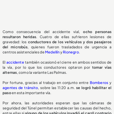
Como consecuencia del accidente vial,
ocho personas
resultaron heridas
. Cuatro de ellas sufrieron lesiones de
gravedad: los
conductores de los vehículos y dos pasajeros
del microbús
, quienes fueron trasladados de urgencia a
centros asistenciales de
Medellín
y
Rionegro
.
El
accidente
también ocasionó el cierre en ambos sentidos de
la vía, por lo que los conductores optaron por
tomar vías
alternas
, como la variante Las Palmas.
Por fortuna, gracias al trabajo en conjunto entre
Bomberos
y
agentes de tránsito
, sobre las 11:20 a.m.
se logró habilitar el
paso
en esta importante vía.
Por ahora, las autoridades esperan que las cámaras de
seguridad del Túnel permitan establecer las causas del hecho,
entre ellas si
alguno de los vehículos invadió el carril contrario