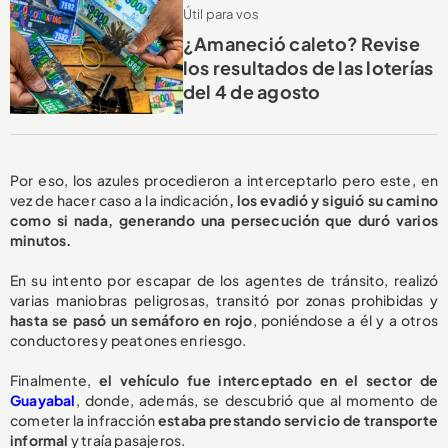
Útil para vos
¿Amaneció caleto? Revise
los resultados de las loterías
del 4 de agosto
Por eso, los azules procedieron a interceptarlo pero este, en
vez de hacer caso a la indicación
, los evadió y siguió su camino
como si nada, generando una persecución que duró varios
minutos.
En su intento por escapar de los agentes de tránsito, realizó
varias maniobras peligrosas, transitó por zonas prohibidas y
hasta se pasó un semáforo en rojo
, poniéndose a él y a otros
conductores y peatones en riesgo.
Finalmente,
el vehículo fue interceptado en el sector de
Guayabal
, donde, además, se descubrió que al momento de
cometer la infracción
estaba prestando servicio de transporte
informal
y traía pasajeros.