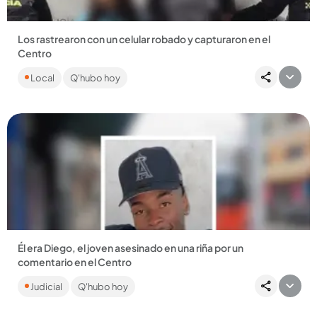
Los rastrearon con un celular robado y capturaron en el
Centro
Las víctimas informaron que uno de los equipos tenía
Local
Q'hubo hoy
activado el geolocalizador, por lo que fue fácil
interceptarlos....
Compartir Noticia
Él era Diego, el joven asesinado en una riña por un
comentario en el Centro
La víctima era oriunda de Turbo, Urabá antioqueño. En el
Judicial
Q'hubo hoy
hecho resultaron heridas otra dos personas que se
recuperan de las...