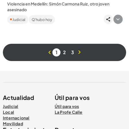
Violencia en Medellín: Simón Carmona Ruiz, otro joven
asesinado
La víctima fue identificada como Simón Carmona Ruiz.
Judicial
Q'hubo hoy
Ambos fueron encontrados por la Policía baleados en la calle.
...
1
2
3
Compartir Noticia
Actualidad
Útil para vos
Judicial
Útil para vos
Local
La Profe Calle
Internacional
Movilidad