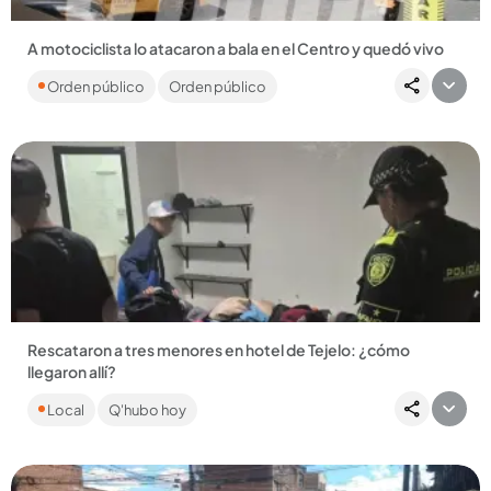
A motociclista lo atacaron a bala en el Centro y quedó vivo
Un ataque a bala por poco causa una tragedia en todo el
Orden público
Orden público
Centro, luego de que un sicario le disparara a un hombre a
plena...
Compartir Noticia
Rescataron a tres menores en hotel de Tejelo: ¿cómo
llegaron allí?
Los adolescentes había llegado a Medellín desde Bogotá.
Local
Q'hubo hoy
Los uniformados encontraron droga en la habitación donde
estaban....