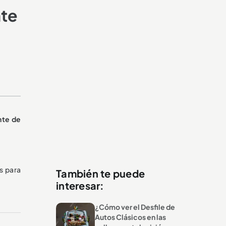
nte
nte de
s para
También te puede
interesar:
¿Cómo ver el Desfile de
Autos Clásicos en las