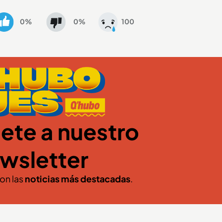
0%
0%
100
ete a nuestro
wsletter
con las
noticias más destacadas
.