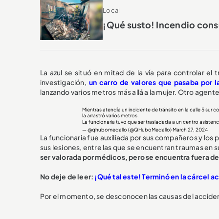
Local
¡Qué susto! Incendio cons
La azul se situó en mitad de la vía para controlar e
investigación,
un carro de valores que pasaba por l
lanzando varios metros más allá a la mujer. Otro agent
Mientras atendía un incidente de tránsito en la calle 5 sur
la arrastró varios metros.
La funcionaría tuvo que ser trasladada a un centro asistencia
— @qhubomedallo (@QHuboMedallo)
March 27, 2024
La funcionaria fue auxiliada por sus compañeros y lo
sus lesiones, entre las que se encuentran traumas en 
ser valorada por médicos, pero se encuentra fuera de
No deje de leer:
¡Qué tal este! Terminó en la cárcel 
Por el momento, se desconocen las causas del acciden