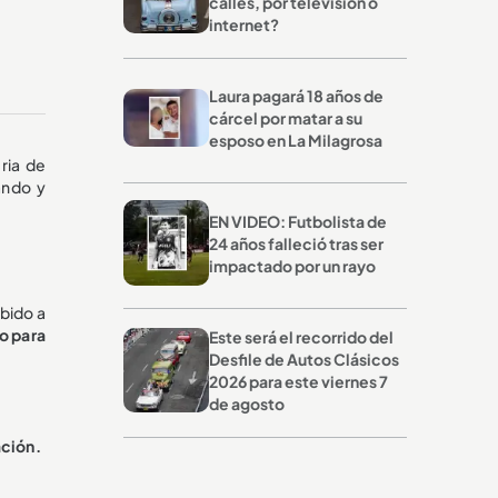
calles, por televisión o
internet?
Laura pagará 18 años de
cárcel por matar a su
esposo en La Milagrosa
ria de
ando y
EN VIDEO: Futbolista de
24 años falleció tras ser
impactado por un rayo
bido a
io para
Este será el recorrido del
Desfile de Autos Clásicos
2026 para este viernes 7
de agosto
ación.