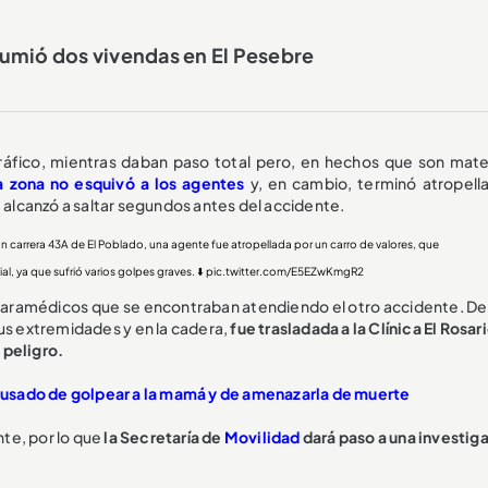
umió dos vivendas en El Pesebre
l tráfico, mientras daban paso total pero, en hechos que son mate
a zona no esquivó a los agentes
y, en cambio, terminó atropell
e alcanzó a saltar segundos antes del accidente.
 con carrera 43A de El Poblado, una agente fue atropellada por un carro de valores, que
l, ya que sufrió varios golpes graves. ⬇️
pic.twitter.com/E5EZwKmgR2
s paramédicos que se encontraban atendiendo el otro accidente. De
sus extremidades y en la cadera,
fue trasladada a la Clínica El Rosar
 peligro.
acusado de golpear a la mamá y de amenazarla de muerte
te, por lo que
la Secretaría de
Movilidad
dará paso a una investig