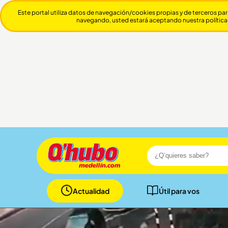
Este portal utiliza datos de navegación/cookies propias y de terceros par
navegando, usted estará aceptando nuestra política
Actualidad
Útil para vos