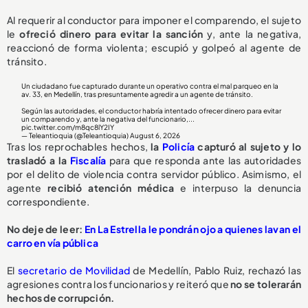
Al requerir al conductor para imponer el comparendo, el sujeto
le
ofreció dinero para evitar la sanción
y, ante la negativa,
reaccionó de forma violenta; escupió y golpeó al agente de
tránsito.
Un ciudadano fue capturado durante un operativo contra el mal parqueo en la
av. 33, en Medellín, tras presuntamente agredir a un agente de tránsito.
Según las autoridades, el conductor habría intentado ofrecer dinero para evitar
un comparendo y, ante la negativa del funcionario,...
pic.twitter.com/m8qc8lY2IY
— Teleantioquia (@Teleantioquia)
August 6, 2026
Tras los reprochables hechos,
la
Policía
capturó al sujeto y lo
trasladó a la
Fiscalía
para que responda ante las autoridades
por el delito de violencia contra servidor público. Asimismo, el
agente
recibió atención médica
e interpuso la denuncia
correspondiente.
No deje de leer:
En La Estrella le pondrán ojo a quienes lavan el
carro en vía pública
El
secretario de Movilidad
de Medellín, Pablo Ruiz, rechazó las
agresiones contra los funcionarios y reiteró que
no se tolerarán
hechos de corrupción.