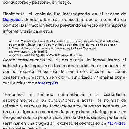
conductores y peatones en riesgo.
Finalmente,
el vehículo fue interceptado en el sector de
Guayabal
, donde, además, se descubrió que al momento de
cometer la infracción
estaba prestando servicio de transporte
informal
y traía pasajeros.
#Local
| Con el carro inmovilizado terminó un conductor que intentó evadir a los
agentes de tránsito cuando se movilizaba por el carril exclusivo de Metroplús en
la Oriental. Tras una persecución, fue interceptado en Guayabal
pic.twitter.com/q5sI5zm3fS
— @qhubomedallo (@QHuboMedallo)
August 5, 2026
Como consecuencia de su ocurrencia,
le inmovilizaron el
vehículo y le impusieron los comparendos
correspondientes
por no respetar la luz roja del semáforo, circular por zonas
peatonales, prestar un servicio no autorizado y transitar por el
carril exclusivo de
metroplús
.
“Hacemos un llamado contundente a la ciudadanía,
especialmente, a los conductores, a acatar las normas de
tránsito y respetar las indicaciones de nuestros agentes en
territorio.
Ignorar una orden de pare y darse a la fuga pone en
riesgo no solo su propia vida, sino la de los demás,
pudiendo
terminar en una tragedia”, expresó el secretario de
Movilidad
de Medellín, Pablo Ruiz.