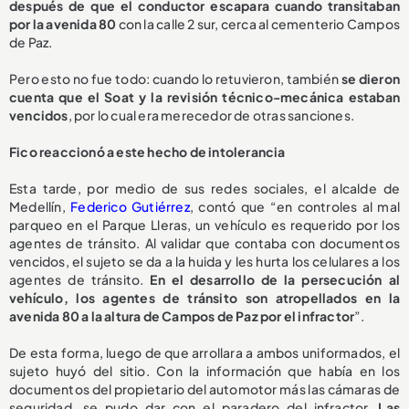
después de que el conductor escapara cuando transitaban
por la avenida 80
con la calle 2 sur, cerca al cementerio Campos
de Paz.
Pero esto no fue todo: cuando lo retuvieron, también
se dieron
cuenta que el Soat y la revisión técnico-mecánica estaban
vencidos
, por lo cual era merecedor de otras sanciones.
Fico reaccionó a este hecho de intolerancia
Esta tarde, por medio de sus redes sociales, el alcalde de
Medellín,
Federico Gutiérrez
, contó que “en controles al mal
parqueo en el Parque Lleras, un vehículo es requerido por los
agentes de tránsito. Al validar que contaba con documentos
vencidos, el sujeto se da a la huida y les hurta los celulares a los
agentes de tránsito.
En el desarrollo de la persecución al
vehículo, los agentes de tránsito son atropellados en la
avenida 80 a la altura de Campos de Paz por el infractor
”.
De esta forma, luego de que arrollara a ambos uniformados, el
sujeto huyó del sitio. Con la información que había en los
documentos del propietario del automotor más las cámaras de
seguridad, se pudo dar con el paradero del infractor.
Las