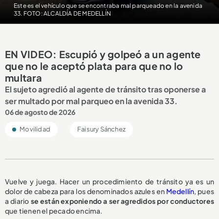
Este es el vehículo que se encontraba mal parqueado en la avenida
33. FOTO: ALCALDÍA DE MEDELLÍN
EN VIDEO: Escupió y golpeó a un agente
que no le aceptó plata para que no lo
multara
El sujeto agredió al agente de tránsito tras oponerse a
ser multado por mal parqueo en la avenida 33.
06 de agosto de 2026
Movilidad
Faisury Sánchez
Vuelve y juega. Hacer un procedimiento de tránsito ya es un
dolor de cabeza para los denominados azules en
Medellín
, pues
a diario
se están exponiendo a ser
agredidos por conductores
que tienen el pecado encima.