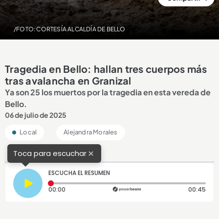
/FOTO: CORTESÍA ALCALDÍA DE BELLO
Tragedia en Bello: hallan tres cuerpos más
tras avalancha en Granizal
Ya son 25 los muertos por la tragedia en esta vereda de
Bello.
06 de julio de 2025
Local
Alejandra Morales
×
Toca para escuchar
ESCUCHA EL RESUMEN
Tiempo transcurrido: 0 segundos
Dura
00:00
00:45