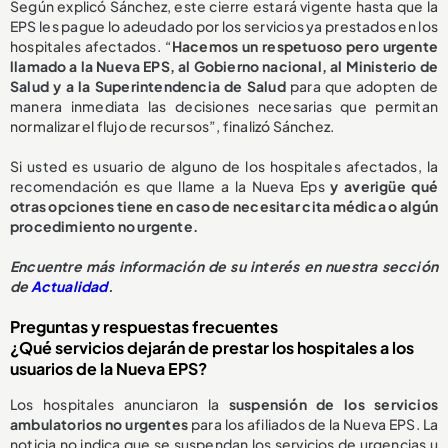
Según explicó Sánchez, este cierre estará vigente hasta que la
EPS les pague lo adeudado por los servicios ya prestados en los
hospitales afectados. “
Hacemos un respetuoso pero urgente
llamado a la Nueva EPS, al Gobierno nacional, al Ministerio de
Salud y a la Superintendencia de Salud
para que adopten de
manera inmediata las decisiones necesarias que permitan
normalizar el flujo de recursos”, finalizó Sánchez.
Si usted es usuario de alguno de los hospitales afectados, la
recomendación es que llame a la Nueva Eps
y averigüe qué
otras opciones tiene en caso de necesitar cita médica o algún
procedimiento no urgente.
E
ncuentre más información de su interés en nuestra sección
de
Actualidad
.
Preguntas y respuestas frecuentes
¿Qué servicios dejarán de prestar los hospitales a los
usuarios de la Nueva EPS?
Los hospitales anunciaron la
suspensión de los servicios
ambulatorios no urgentes
para los afiliados de la Nueva EPS. La
noticia no indica que se suspendan los servicios de urgencias u