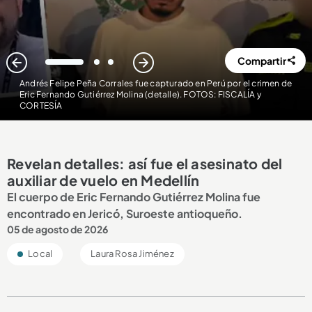
Compartir
1
2
3
Andrés Felipe Peña Corrales fue capturado en Perú por el crimen de
Eric Fernando Gutiérrez Molina (detalle). FOTOS: FISCALÍA y
CORTESÍA
Revelan detalles: así fue el asesinato del
auxiliar de vuelo en Medellín
El cuerpo de Eric Fernando Gutiérrez Molina fue
encontrado en Jericó, Suroeste antioqueño.
05 de agosto de 2026
Local
Laura Rosa Jiménez