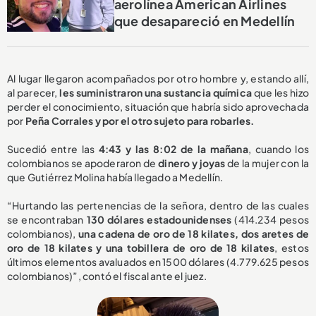
aerolínea American Airlines
que desapareció en Medellín
Al lugar llegaron acompañados por otro hombre y, estando allí,
al parecer,
les suministraron una sustancia química
que les hizo
perder el conocimiento, situación que habría sido aprovechada
por
Peña Corrales y por el otro sujeto para robarles.
Sucedió entre las
4:43 y las 8:02 de la mañana
, cuando los
colombianos se apoderaron de
dinero y joyas
de la mujer con la
que Gutiérrez Molina había llegado a Medellín.
“Hurtando las pertenencias de la señora, dentro de las cuales
se encontraban
130 dólares estadounidenses
(414.234 pesos
colombianos),
una cadena de oro de 18 kilates, dos aretes de
oro de 18 kilates y una tobillera de oro de 18 kilates
, estos
últimos elementos avaluados en 1500 dólares (4.779.625 pesos
colombianos)”, contó el fiscal ante el juez.