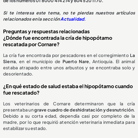
de los números 01 8000 414 214 y 604 520 1170.
S
i te interesa este tema, no te pierdas nuestros artículos
relacionados en la sección
Actualidad
.
Preguntas y respuestas relacionadas
¿Dónde fue encontrada la cría de hipopótamo
rescatada por Cornare?
La cría fue encontrada por pescadores en el corregimiento
La
Sierra
, en el municipio de
Puerto Nare
, Antioquia. El animal
estaba atrapado entre unos arbustos y se encontraba solo y
desorientado.
¿En qué estado de salud estaba el hipopótamo cuando
fue rescatado?
Los veterinarios de Cornare determinaron que la cría
presentaba un
grave cuadro de deshidratación y desnutrición
.
Debido a su corta edad, dependía casi por completo de la
madre, por lo que requirió atención veterinaria inmediata para
estabilizar su estado.