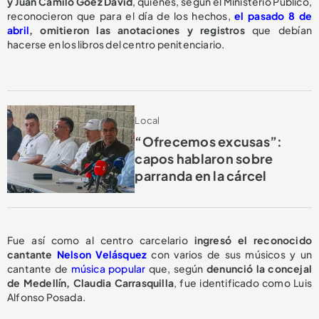
y Juan Camilo Góez David
, quienes, según el Ministerio Público,
reconocieron que para el día de los hechos,
el pasado 8 de
abril
,
omitieron las anotaciones y registros
que debían
hacerse en los libros del centro penitenciario.
Local
“Ofrecemos excusas”:
capos hablaron sobre
parranda en la cárcel
Fue así como al centro carcelario
ingresó el reconocido
cantante
Nelson Velásquez
con varios de sus músicos y un
cantante de
música popular
que, según
denunció la concejal
de Medellín, Claudia Carrasquilla
, fue identificado como Luis
Alfonso Posada.