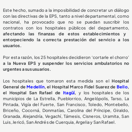
Este hecho, sumado a la imposibilidad de concretar un diálogo
con las directivas de la EPS, tanto a nivel departamental, como
nacional, ha provocado que no se puedan suscribir los
contratos con los hospitales públicos del departamento,
afectando las finanzas de estos establecimientos y
entorpeciendo la correcta prestación del servicio a los
usuarios.
Por esta razón, los 25 hospitales decidieron ‘cortarle el chorro’
a la Nueva EPS y suspender los servicios ambulatorios no
urgentes a sus usuarios.
Los hospitales que tomaron esta medida son el
Hospital
General de
Medellín
, el Hospital Marco Fidel Suarez de
Bello
,
el Hospital San Rafael de
Itagüí
,
y los hospitales de los
municipios de La Estrella, Pueblorrico, Angelópolis, Tarso, La
Pintada, Vigía del Fuerte, San Francisco, Toledo, Montebello,
Briceño, Cocorná, Donmatías, Carolina del Príncipe, Giraldo,
Granada, Alejandría, Vegachí, Támesis, Cisneros, Uramita, San
Luis, Jericó, San Andrés de Cuerquia, Argelia y San Rafael.