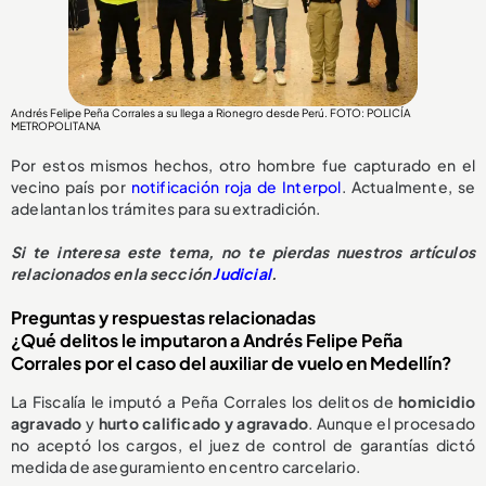
Andrés Felipe Peña Corrales a su llega a Rionegro desde Perú. FOTO: POLICÍA
METROPOLITANA
Por estos mismos hechos, otro hombre fue capturado en el
vecino país por
notificación roja de Interpol
. Actualmente, se
adelantan los trámites para su extradición.
Si te interesa este tema, no te pierdas nuestros artículos
relacionados en la sección
Judicial
.
Preguntas y respuestas relacionadas
¿Qué delitos le imputaron a Andrés Felipe Peña
Corrales por el caso del auxiliar de vuelo en Medellín?
La Fiscalía le imputó a Peña Corrales los delitos de
homicidio
agravado
y
hurto calificado y agravado
. Aunque el procesado
no aceptó los cargos, el juez de control de garantías dictó
medida de aseguramiento en centro carcelario.