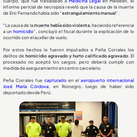
cuerpo, que fue trasladado a
Medicina Legal
en Medellín, el
informe pericial de necropsia reveló que la causa de la muerte
de Eric Fernando había sido “
estrangulamiento manual
”.
“La causa de la
muerte había sido violenta
, haciendo referencia
a un
homicidio
”, concluyó el fiscal durante la explicación de lo
ocurrido con el auxiliar de vuelo.
Por estos hechos le fueron imputados a Peña Corrales los
delitos de
homicidio agravado y hurto calificado agravado
. El
procesado no aceptó los cargos, pero deberá cumplir con
medida de aseguramiento en centro carcelario.
Peña Corrales fue
capturado
en el
aeropuerto internacional
José María Córdova
, en Rionegro
,
luego de haber sido
deportado desde Perú.