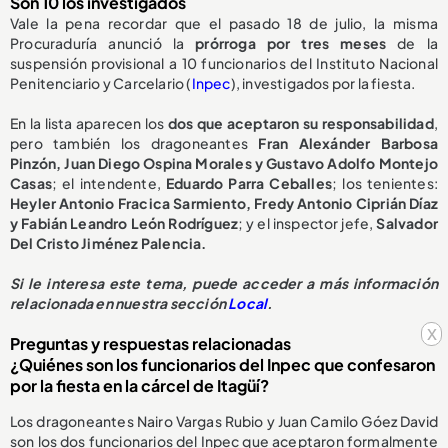
Son 10 los investigados
Vale la pena recordar que el pasado 18 de julio, la misma
Procuraduría anunció la
prórroga por tres meses
de la
suspensión provisional a 10 funcionarios del Instituto Nacional
Penitenciario y Carcelario (
Inpec
), investigados por la fiesta.
En la lista aparecen los
dos que aceptaron su responsabilidad
,
pero también los dragoneantes
Fran Alexánder Barbosa
Pinzón, Juan Diego Ospina Morales y Gustavo Adolfo Montejo
Casas
; el intendente,
Eduardo Parra Ceballes
; los tenientes:
Heyler Antonio Fracica Sarmiento, Fredy Antonio Ciprián Díaz
y Fabián Leandro León Rodríguez
; y el inspector jefe,
Salvador
Del Cristo Jiménez Palencia.
Si le interesa este tema, puede acceder a más información
relacionada en nuestra sección
Local
.
x
Preguntas y respuestas relacionadas
¿Quiénes son los funcionarios del Inpec que confesaron
por la fiesta en la cárcel de Itagüí?
Los dragoneantes Nairo Vargas Rubio y Juan Camilo Góez David
son los dos funcionarios del Inpec que aceptaron formalmente