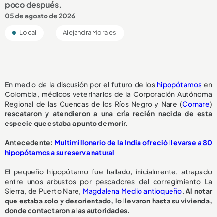
poco después.
05 de agosto de 2026
Local
Alejandra Morales
En medio de la discusión por el futuro de los
hipopótamos
en
Colombia, médicos veterinarios de la Corporación Autónoma
Regional de las Cuencas de los Ríos Negro y Nare (
Cornare
)
rescataron y atendieron a una cría recién nacida de esta
especie que estaba a punto de morir.
A
ntecedente:
Multimillonario de la India ofreció llevarse a 80
hipopótamos a su reserva natural
El pequeño hipopótamo fue hallado, inicialmente, atrapado
entre unos arbustos por pescadores del corregimiento La
Sierra, de Puerto Nare,
Magdalena Medio antioqueño
.
Al notar
que estaba solo y desorientado, lo llevaron hasta su vivienda,
donde contactaron a las autoridades.