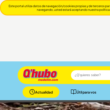
Este portal utiliza datos de navegación/cookies propias y de terceros par
navegando, usted estará aceptando nuestra política
Actualidad
Útil para vos