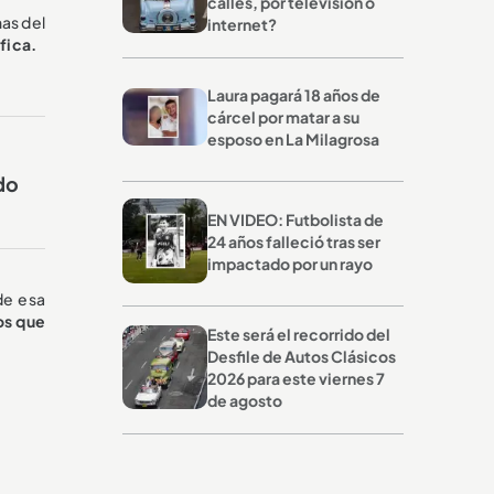
calles, por televisión o
as del
internet?
fica.
Laura pagará 18 años de
cárcel por matar a su
esposo en La Milagrosa
do
EN VIDEO: Futbolista de
24 años falleció tras ser
impactado por un rayo
de esa
os que
Este será el recorrido del
Desfile de Autos Clásicos
2026 para este viernes 7
de agosto