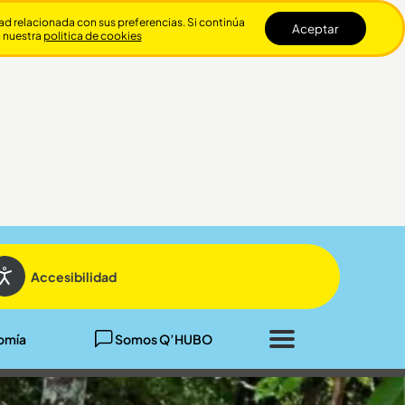
dad relacionada con sus preferencias. Si continúa
Aceptar
n nuestra
politica de cookies
Cerrar
Accesibilidad
omía
Somos Q’HUBO