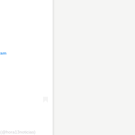
ram
 (@hora13noticias)