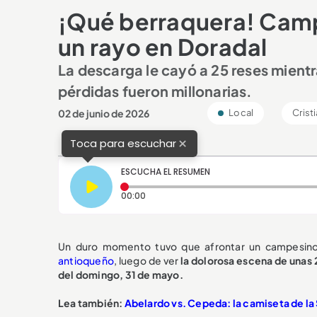
¡Qué berraquera! Camp
un rayo en Doradal
La descarga le cayó a 25 reses mientr
pérdidas fueron millonarias.
02 de junio de 2026
Local
Crist
×
Toca para escuchar
ESCUCHA EL RESUMEN
Tiempo transcurrido: 0 segundos
00:00
Un duro momento tuvo que afrontar un campesino
antioqueño
, luego de ver
la dolorosa escena de unas
del domingo, 31 de mayo.
Lea también:
Abelardo vs. Cepeda: la camiseta de l