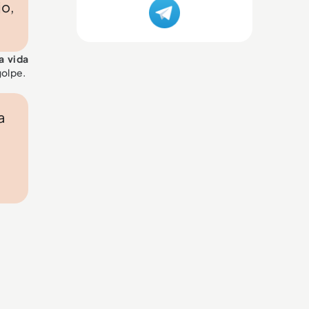
jo,
a vida
golpe.
a