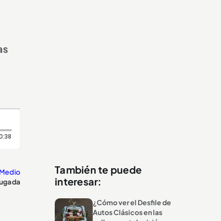
as
Duración: 38 segundos
0:38
También te puede
Medio
interesar:
rugada
¿Cómo ver el Desfile de
Autos Clásicos en las