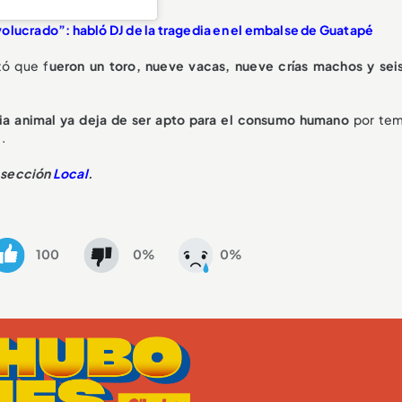
olucrado”: habló DJ de la tragedia en el embalse de Guatapé
tó que f
ueron un toro, nueve vacas, nueve crías machos y seis
ia animal ya deja de ser apto para el consumo humano
por tem
.
a sección
Local
.
100
0%
0%