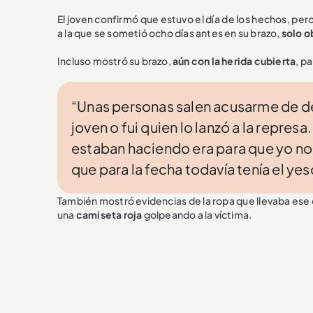
El joven confirmó que estuvo el día de los hechos, pero
a la que se sometió ocho días antes en su brazo,
solo o
Incluso mostró su brazo,
aún con la herida cubierta
, p
“Unas personas salen acusarme de de
joven o fui quien lo lanzó a la repre
estaban haciendo era para que yo no m
que para la fecha todavía tenía el yes
También mostró evidencias de la ropa que llevaba ese 
una
camiseta roja
golpeando a la víctima.