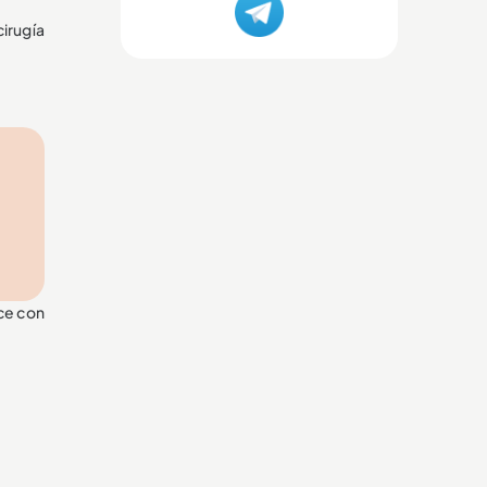
cirugía
ece con