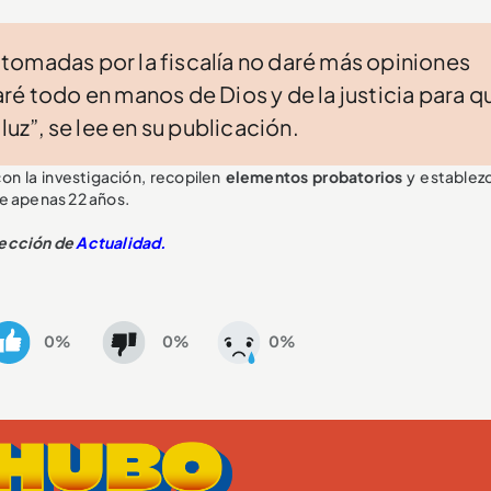
tomadas por la fiscalía no daré más opiniones
ré todo en manos de Dios y de la justicia para q
luz”, se lee en su publicación.
on la investigación, recopilen
elementos probatorios
y establezc
de apenas 22 años.
sección de
Actualidad.
0%
0%
0%