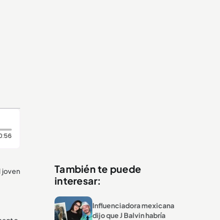
Duración: 56 segundos
0:56
También te puede
l joven
interesar:
Influenciadora mexicana
dijo que J Balvin habría
mento,