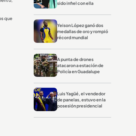
sido infiel con ella
eos que
Yeison López ganó dos
medallas de oro y rompió
récord mundial
A punta de drones
atacaron a estación de
Policía en Guadalupe
Luis Yagüé, el vendedor
de panelas, estuvo en la
posesión presidencial