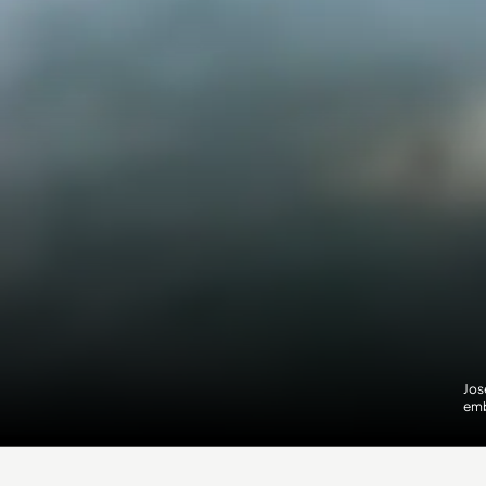
Jos
emb