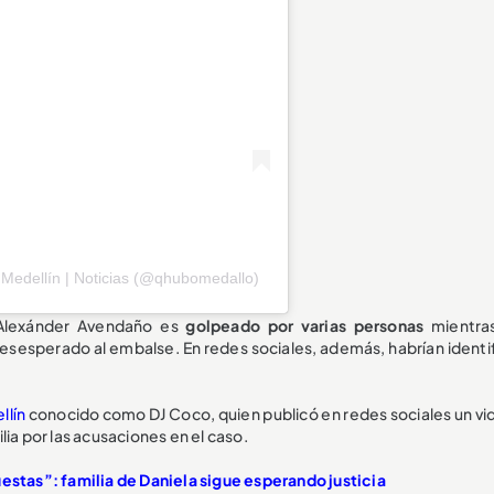
Medellín | Noticias (@qhubomedallo)
 Alexánder Avendaño es
golpeado por varias personas
mientra
esperado al embalse. En redes sociales, además, habrían identi
llín
conocido como DJ Coco, quien publicó en redes sociales un vi
ilia por las acusaciones en el caso.
estas”: familia de Daniela sigue esperando justicia