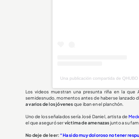
Una publicación compartida de QHUBO 
Los videos muestran una presunta riña en la que
semidesnudo, momentos antes de haberse lanzado des
a varios de los jóvenes
que iban en el planchón.
Uno de los señalados sería José Daniel, artista de
Mede
el que aseguró ser
víctima de amenazas
junto a su fam
No deje de leer:
“Ha sido muy doloroso no tener respu