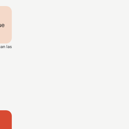
ue
an las