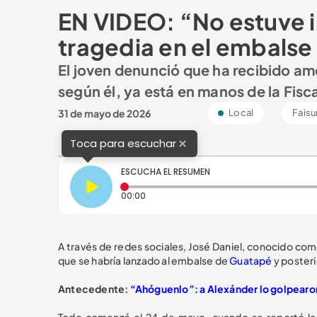
EN VIDEO: “No estuve i
tragedia en el embals
El joven denunció que ha recibido ame
según él, ya está en manos de la Fisca
31 de mayo de 2026
Local
Faisu
×
Toca para escuchar
ESCUCHA EL RESUMEN
Tiempo transcurrido: 0 segundos
00:00
A través de redes sociales, José Daniel, conocido co
que se habría lanzado al embalse de
Guatapé
y poster
Antecedente:
“Ahóguenlo”: a Alexánder lo golpearon
Todo comenzó el 24 de mayo, cuando se reportó la