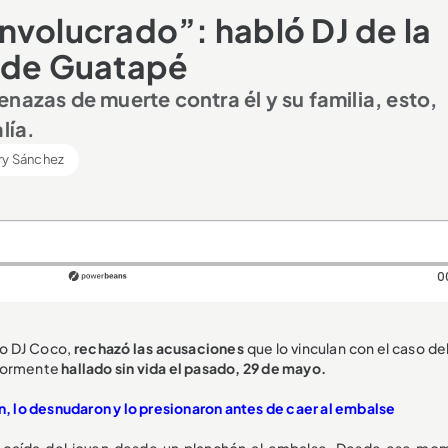
nvolucrado”: habló DJ de la
e de Guatapé
nazas de muerte contra él y su familia, esto,
lía.
ry Sánchez
0
mo DJ Coco,
rechazó las acusaciones
que lo vinculan con el caso de
iormente
hallado sin vida el pasado, 29 de mayo.
, lo desnudaron y lo presionaron antes de caer al embalse
 caída del joven desde un planchón al embalse. Desde ese mo