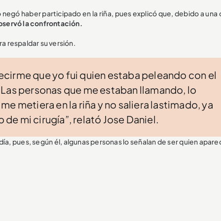
 negó haber participado en la riña, pues explicó que, debido a una 
bservó la confrontación.
ara respaldar su versión.
cirme que yo fui quien estaba peleando con el
sa. Las personas que me estaban llamando, lo
e metiera en la riña y no saliera lastimado, ya
o de mi cirugía”, relató Jose Daniel.
día, pues, según él, algunas personas lo señalan de ser quien apar