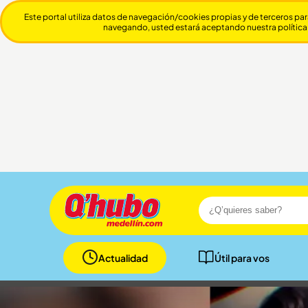
Este portal utiliza datos de navegación/cookies propias y de terceros par
navegando, usted estará aceptando nuestra política
Actualidad
Útil para vos