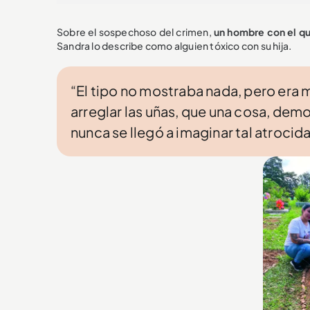
Sobre el sospechoso del crimen,
un hombre con el qu
Sandra lo describe como alguien tóxico con su hija.
“El tipo no mostraba nada, pero era m
arreglar las uñas, que una cosa, demo
nunca se llegó a imaginar tal atrocid