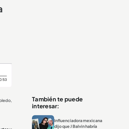
a
Duración: 53 segundos
0:53
También te puede
bledo,
interesar:
Influenciadora mexicana
dijo que J Balvin habría
rtas y