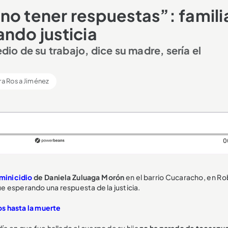
no tener respuestas”: famili
ndo justicia
o de su trabajo, dice su madre, sería el
ra Rosa Jiménez
0
minicidio
de Daniela Zuluaga Morón
en el barrio Cucaracho, en Ro
gue esperando una respuesta de la justicia.
os hasta la muerte
ía en que fue hallado el cuerpo de su hija
no ha parado de tocar pue