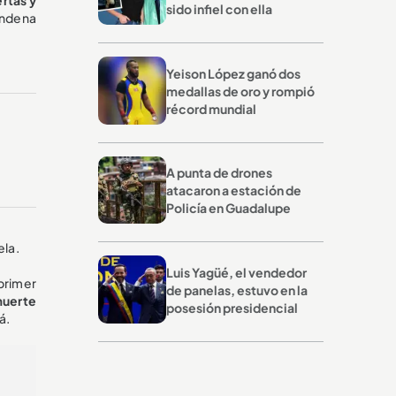
sido infiel con ella
ondena
Yeison López ganó dos
medallas de oro y rompió
récord mundial
A punta de drones
atacaron a estación de
Policía en Guadalupe
ela.
Luis Yagüé, el vendedor
 primer
de panelas, estuvo en la
muerte
posesión presidencial
á.