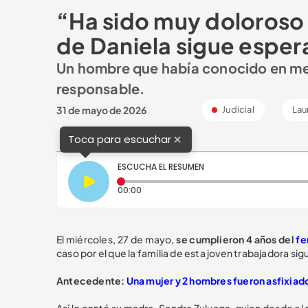
“Ha sido muy doloroso 
de Daniela sigue espera
Un hombre que había conocido en medi
responsable.
31 de mayo de 2026
Judicial
Lau
×
Toca para escuchar
ESCUCHA EL RESUMEN
Tiempo transcurrido: 0 segundos
00:00
El miércoles, 27 de mayo,
se cumplieron 4 años del
fe
caso por el que la familia de esta joven trabajadora si
Antecedente:
Una mujer y 2 hombres fueron asfixiad
Así lo contó su madre, Sandra Zuluaga, quien desde el d