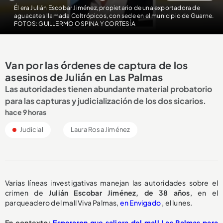
Él era Julián Escobar Jiménez, propietario de una exportadora de
aguacates llamada Coltrópicos, con sede en el municipio de Guarne.
FOTOS: GUILLERMO OSPINA Y CORTESÍA
Van por las órdenes de captura de los
asesinos de Julián en Las Palmas
Las autoridades tienen abundante material probatorio
para las capturas y judicialización de los dos sicarios.
hace 9 horas
Judicial
Laura Rosa Jiménez
Varias líneas investigativas manejan las autoridades sobre el
crimen de
Julián Escobar Jiménez, de 38 años
, en el
parqueadero del mall Viva Palmas,
en Envigado
, el lunes.
En contexto:
Esperaron que saliera del mall Las Palmas para