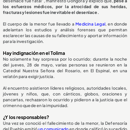
desenlace fue fatal”, manifestó Góngora y explicó que,
pese a
los esfuerzos médicos, por la atrocidad de sus heridas,
fracturas y lesiones fue inevitable el desenlace.
El cuerpo de la menor fue llevado a
Medicina Legal
, en donde
adelantan los estudios y análisis forenses que permitan
esclarecer las causas de su fallecimiento y aportar información
para la investigación.
Hay indignación en el Tolima
No solamente hay sorpresa por lo ocurrido; durante la noche
del jueves, 28 de mayo, varias personas se reunieron en la
Catedral Nuestra Señora del Rosario, en El Espinal, en una
velatón para exigir justicia.
Al encuentro asistieron líderes religiosos, autoridades locales,
jóvenes y niños, que, con cánticos, globos, oraciones y
pancartas, rechazaron lo ocurrido y pidieron a la justicia que el
crimen no quede en la impunidad.
¿Y los responsables?
Una vez se conoció el fallecimiento de la menor, la Defensoría
del Pueblo emitió
un comunicado
en donde calificó lo sucedido