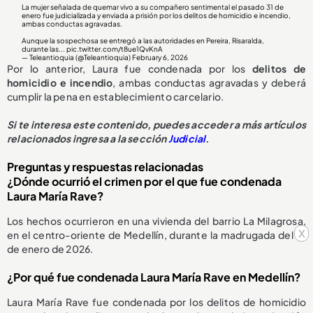
La mujer señalada de quemar vivo a su compañero sentimental el pasado 31 de
enero fue judicializada y enviada a prisión por los delitos de homicidio e incendio,
ambas conductas agravadas.
Aunque la sospechosa se entregó a las autoridades en Pereira, Risaralda,
durante las...
pic.twitter.com/t8ue1QvKnA
— Teleantioquia (@Teleantioquia)
February 6, 2026
Por lo anterior, Laura fue condenada por los
delitos de
homicidio e incendio
, ambas conductas agravadas y deberá
cumplir la pena en establecimiento carcelario.
Si te interesa este contenido, puedes acceder a más artículos
relacionados ingresa a la sección
Judicial
.
Preguntas y respuestas relacionadas
¿Dónde ocurrió el crimen por el que fue condenada
Laura María Rave?
Los hechos ocurrieron en una vivienda del barrio La Milagrosa,
x
en el centro-oriente de Medellín, durante la madrugada del 31
de enero de 2026.
¿Por qué fue condenada Laura María Rave en Medellín?
Laura María Rave fue condenada por los delitos de homicidio