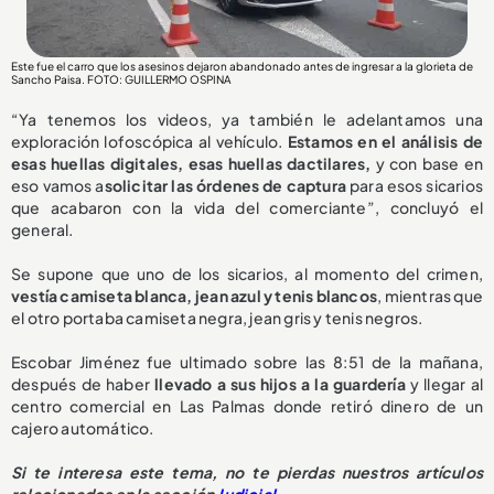
Este fue el carro que los asesinos dejaron abandonado antes de ingresar a la glorieta de
Sancho Paisa. FOTO: GUILLERMO OSPINA
“Ya tenemos los videos, ya también le adelantamos una
exploración lofoscópica al vehículo.
Estamos en el análisis de
esas huellas digitales, esas huellas dactilares,
y con base en
eso vamos a
solicitar las órdenes de captura
para esos sicarios
que acabaron con la vida del comerciante”, concluyó el
general.
Se supone que uno de los sicarios, al momento del crimen,
vestía camiseta blanca, jean azul y tenis blancos
, mientras que
el otro portaba camiseta negra, jean gris y tenis negros.
Escobar Jiménez fue ultimado sobre las 8:51 de la mañana,
después de haber
llevado a sus hijos a la guardería
y llegar al
centro comercial en Las Palmas donde retiró dinero de un
cajero automático.
Si te interesa este tema, no te pierdas nuestros artículos