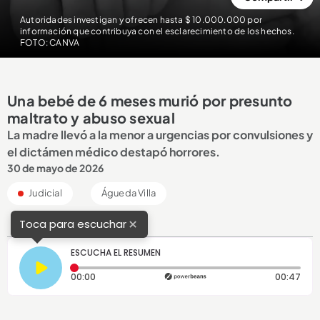
Autoridades investigan y ofrecen hasta $ 10.000.000 por
información que contribuya con el esclarecimiento de los hechos.
FOTO: CANVA
Una bebé de 6 meses murió por presunto
maltrato y abuso sexual
La madre llevó a la menor a urgencias por convulsiones y
el dictámen médico destapó horrores.
30 de mayo de 2026
Judicial
Águeda Villa
×
Toca para escuchar
ESCUCHA EL RESUMEN
Tiempo transcurrido: 0 segundos
Dura
00:00
00:47