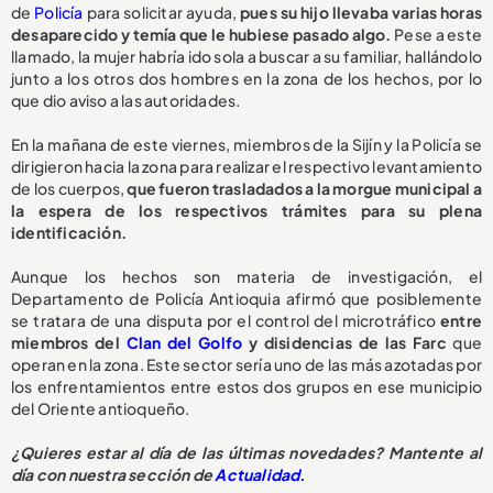
de
Policía
para solicitar ayuda,
pues su hijo llevaba varias horas
desaparecido y temía que le hubiese pasado algo.
Pese a este
llamado, la mujer habría ido sola a buscar a su familiar, hallándolo
junto a los otros dos hombres en la zona de los hechos, por lo
que dio aviso a las autoridades.
En la mañana de este viernes, miembros de la Sijín y la Policía se
dirigieron hacia la zona para realizar el respectivo levantamiento
de los cuerpos,
que fueron trasladados a la morgue municipal a
la espera de los respectivos trámites para su plena
identificación.
Aunque los hechos son materia de investigación, el
Departamento de Policía Antioquia afirmó que posiblemente
se tratara de una disputa por el control del microtráfico
entre
miembros del
Clan del Golfo
y disidencias de las Farc
que
operan en la zona. Este sector sería uno de las más azotadas por
los enfrentamientos entre estos dos grupos en ese municipio
del Oriente antioqueño.
¿Quieres estar al día de las últimas novedades? Mantente al
día con nuestra sección de
Actualidad.