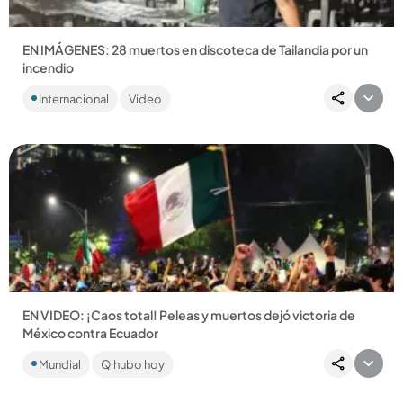
EN IMÁGENES: 28 muertos en discoteca de Tailandia por un
incendio
Otras 60 personas quedaron heridas y, pese a que los
Internacional
Video
documentos de la discoteca estaban en orden, investigan
una posible...
Compartir Noticia
EN VIDEO: ¡Caos total! Peleas y muertos dejó victoria de
México contra Ecuador
Lo que inició como una fiesta mexicana tras pasar a octavos
Mundial
Q'hubo hoy
de final del Mundial, terminó en tragedia. Reportaron tres
personas...