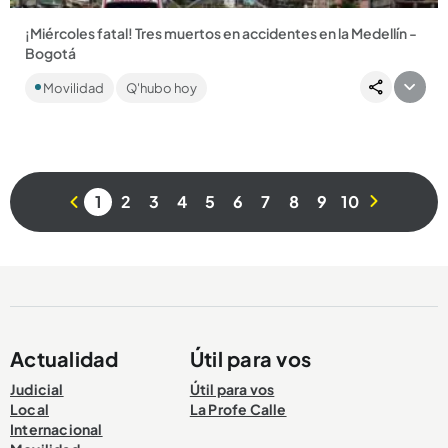
¡Miércoles fatal! Tres muertos en accidentes en la Medellín -
Bogotá
Se presentaron tres siniestros en la vía nacional a la altura de
Movilidad
Q'hubo hoy
Guarne, Cocorná y Marinilla. Dos motociclistas y un peatón...
1
2
3
4
5
6
7
8
9
10
Compartir Noticia
Actualidad
Útil para vos
Judicial
Útil para vos
Local
La Profe Calle
Internacional