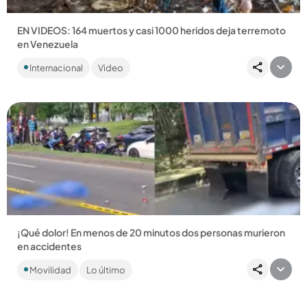
EN VIDEOS: 164 muertos y casi 1000 heridos deja terremoto
en Venezuela
Tras los fuertes sismos, se han registrado 30 réplicas, que
Internacional
Video
dejan una importante cantidad de edificios colapsados en La
Guaira....
Compartir Noticia
¡Qué dolor! En menos de 20 minutos dos personas murieron
en accidentes
Los siniestros ocurrieron en Belén Altavista y en
Movilidad
Lo último
inmediaciones de la Minorista, y en ambos se vieron
involucradas volquetas....