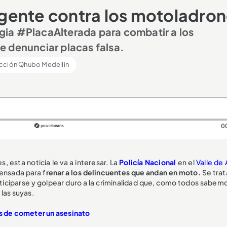
a gente contra los motoladro
tegia #PlacaAlterada para combatir a los
e denunciar placas falsa.
cción Qhubo Medellin
0
es, esta noticia le va a interesar. La
Policía Nacional
en el
Valle de
pensada para f
renar a los delincuentes que andan en moto.
Se trat
anticiparse y golpear duro a la criminalidad que, como todos sabem
las suyas.
és de cometer un asesinato