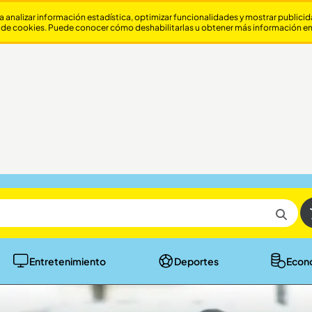
a analizar información estadística, optimizar funcionalidades y mostrar publici
 de cookies. Puede conocer cómo deshabilitarlas u obtener más información e
Entretenimiento
Deportes
Econ