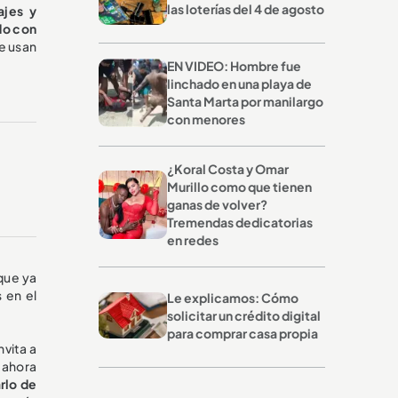
las loterías del 4 de agosto
ajes y
do con
ue usan
EN VIDEO: Hombre fue
linchado en una playa de
Santa Marta por manilargo
con menores
¿Koral Costa y Omar
Murillo como que tienen
ganas de volver?
Tremendas dedicatorias
en redes
que ya
 en el
Le explicamos: Cómo
solicitar un crédito digital
para comprar casa propia
invita a
 ahora
rlo de