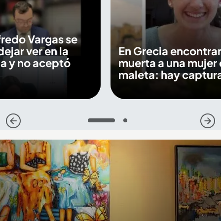
fredo Vargas se
dejar ver en la
En Grecia encontra
a y no aceptó
muerta a una mujer 
maleta: hay captur
1
2