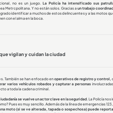
cional, no es un juego.
La Policía ha intensificado sus patrull
rea Metropolitana. Y no están solos. Gracias a
un trabajo coordina
logrado identificar a muchos de estos delincuentes y a las motos q
nen con el alma en la boca.
 que vigilan y cuidan la ciudad
lles. También se han enfocado en
operativos de registro y control,
rar varios vehículos robados y capturar a personas
involucradas
cto a toda la cadena criminal.
 ciudadanía se vuelve un actor clave en la seguridad
. La Policía nos 
ómo? Pues es muy sencillo. Además de la línea de emergencias 123,
 una moto (si se ve alterada, tapada o sospechosa) puede reporta