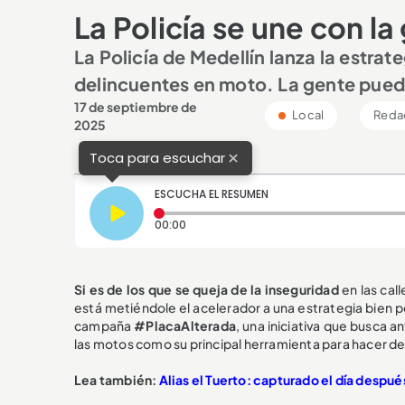
La Policía se une con l
La Policía de Medellín lanza la estra
delincuentes en moto. La gente pued
17 de septiembre de
Local
Reda
2025
×
Toca para escuchar
ESCUCHA EL RESUMEN
Tiempo transcurrido: 0 segundos
00:00
Si es de los que se queja de la inseguridad
en las call
está metiéndole el acelerador a una estrategia bien 
campaña
#PlacaAlterada
, una iniciativa que busca 
las motos como su principal herramienta para hacer de 
Lea también:
Alias el Tuerto: capturado el día despu