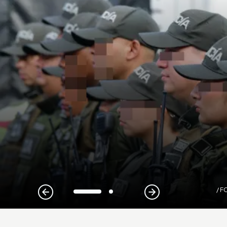
/ F
1
2