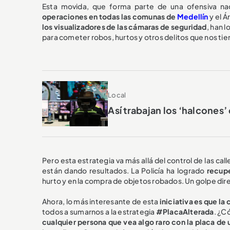
Esta movida, que forma parte de una ofensiva na
operaciones en todas las comunas de
Medellín
y el Á
los visualizadores de las cámaras de seguridad
, han 
para cometer robos, hurtos y otros delitos que nos tie
Local
Así trabajan los ‘halcones’
Pero esta estrategia va más allá del control de las ca
están dando resultados. La Policía ha logrado
recupe
hurto y en la compra de objetos robados. Un golpe dire
Ahora, lo más interesante de esta
iniciativa es que la
todos a sumarnos a la estrategia
#PlacaAlterada
. ¿C
cualquier persona que vea algo raro con la placa de