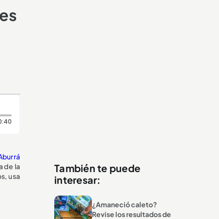
nes
Duración: 40 segundos
0:40
 Aburrá
a de la
También te puede
os, usa
interesar:
¿Amaneció caleto?
Revise los resultados de