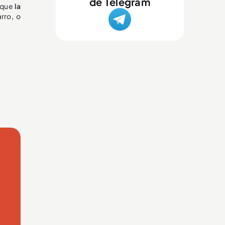
de Telegram
r que
la
rro, o