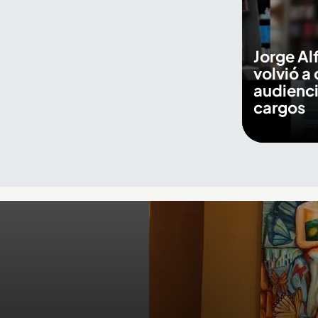
Jorge Al
volvió a 
audienci
cargos