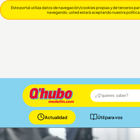
Este portal utiliza datos de navegación/cookies propias y de terceros par
navegando, usted estará aceptando nuestra política
Actualidad
Útil para vos