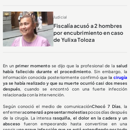
Judicial
Fiscalía acusó a 2 hombres
por encubrimiento en caso
de Yulixa Toloza
En un
primer momento
se dijo que la profesional de la
salud
había fallecido durante el procedimiento
. Sin embargo, la
información conocida posteriormente confirmó que
la
cirugía
ya se había realizado y que su muerte ocurrió casi dos meses
después
, cuando se encontró con una fuerte infección
relacionada con la intervención.
Según conoció el medio de comunicación
Chocó 7 Días
, la
enfermera
comenzó a presentar molestias
pocos días después
de la cirugía. La intensa
rasquiña, el dolor en la cadera y un
absceso
fueron empeorando hasta convertirse en una
sepsis,
una grave infección que se está extendiendo por todo