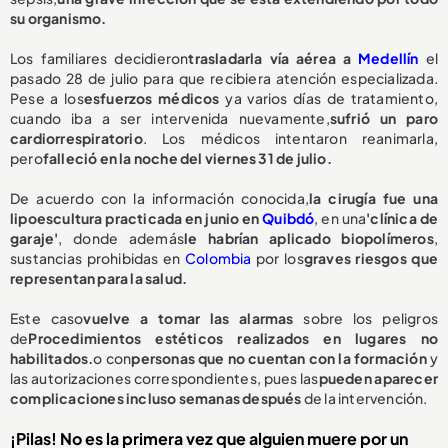
su organismo.
Los familiares decidieron
trasladarla vía aérea a
Medellín
el
pasado 28 de julio para que recibiera atención especializada.
Pese a los
esfuerzos médicos
ya varios días de tratamiento,
cuando iba a ser intervenida nuevamente,
sufrió un paro
cardiorrespiratorio
. Los médicos intentaron reanimarla,
pero
falleció en la noche del viernes 31 de julio.
De acuerdo con la información conocida,
la cirugía fue una
lipoescultura practicada en junio en
Quibdó
, en una
'clínica de
garaje'
, donde además
le habrían aplicado biopolímeros
,
sustancias prohibidas en
Colombia
por los
graves riesgos que
representan para la salud.
Este caso
vuelve a tomar las alarmas
sobre los peligros
de
Procedimientos estéticos realizados en lugares no
habilitados.
o con
personas que no cuentan con la formación
y
las autorizaciones correspondientes, pues las
pueden aparecer
complicaciones incluso semanas después
de la intervención.
¡Pilas! No es la primera vez que alguien muere por un