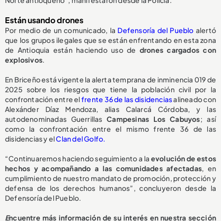
Norte antioqueño”, manifestaron desde la Policía.
Están usando drones
Por medio de un comunicado, la
Defensoría del Pueblo
alertó
que los grupos ilegales que se están enfrentando en esta zona
de Antioquia están haciendo uso de
drones cargados con
explosivos
.
En Briceño está vigente la alerta temprana de inminencia 019 de
2025 sobre los riesgos que tiene la población civil por la
confrontación entre el
frente 36 de las disidencias
alineado con
Alexánder Díaz Mendoza, alias Calarcá Córdoba, y las
autodenominadas Guerrillas
Campesinas Los Cabuyos
; así
como la confrontación entre el mismo frente 36 de las
disidencias y el
Clan del Golfo.
“Continuaremos haciendo seguimiento a la
evolución de estos
hechos y acompañando a las comunidades afectadas
, en
cumplimiento de nuestro mandato de promoción, protección y
defensa de los derechos humanos”, concluyeron desde la
Defensoría del Pueblo.
E
ncuentre más información de su interés en nuestra sección