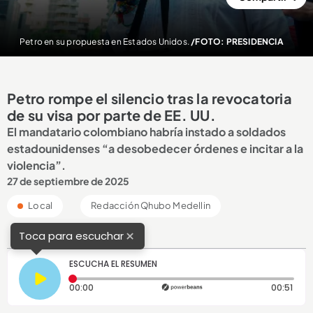
Petro en su propuesta en Estados Unidos.
/FOTO: PRESIDENCIA
Petro rompe el silencio tras la revocatoria
de su visa por parte de EE. UU.
El mandatario colombiano habría instado a soldados
estadounidenses “a desobedecer órdenes e incitar a la
violencia”.
27 de septiembre de 2025
Local
Redacción Qhubo Medellin
×
Toca para escuchar
ESCUCHA EL RESUMEN
Tiempo transcurrido: 0 segundos
Dura
00:00
00:51