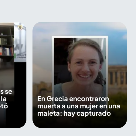
s se
 la
En Grecia encontraron
ptó
muerta a una mujer en una
maleta: hay capturado