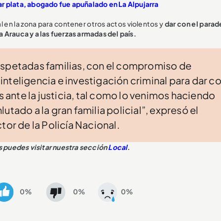
r plata, abogado fue apuñalado en La Alpujarra
 en la zona para contener otros actos violentos y
dar con el parad
a Arauca y a las fuerzas armadas del país.
espetadas familias, con el compromiso de
nteligencia e investigación criminal para dar c
s ante la justicia, tal como lo venimos haciendo
utado a la gran familia policial”, expresó el
tor de la Policía Nacional.
ás puedes visitar nuestra sección
Local
.
0%
0%
0%