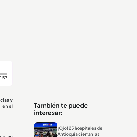
Duración: 57 segundos
0:57
cías y
También te puede
 en el
interesar:
¡Ojo! 25 hospitales de
Antioquia cierran las
es, un