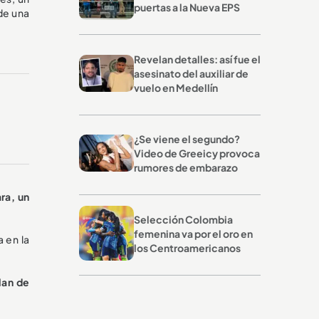
puertas a la Nueva EPS
 de una
Revelan detalles: así fue el
asesinato del auxiliar de
vuelo en Medellín
¿Se viene el segundo?
Video de Greeicy provoca
rumores de embarazo
ra, un
Selección Colombia
femenina va por el oro en
a en la
los Centroamericanos
lan de