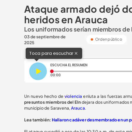
Ataque armado dejó do
heridos en Arauca
Los uniformados serían miembros de la
03 de septiembre de
Orden público
2025
×
Toca para escuchar
ESCUCHA EL RESUMEN
Tiempo transcurrido: 0 segundos
00:00
Un nuevo hecho de
violencia
enluta a las fuerzas arm
presuntos miembros del Eln
dejara dos uniformados m
municipio de Saravena,
Arauca
.
Lea también:
Hallaron cadáver desmembrado en un p
El ataque sucedió a eso de las 10:30 a.m. de este mi