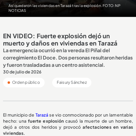
Así quedaron las viviendas en Tarazá tras la explosión. FOTO: NP
NOTICIAS
EN VIDEO: Fuerte explosión dejó un
muerto y daños en viviendas en Tarazá
La emergencia ocurrió en la vereda El Piñal del
corregimiento El Doce. Dos personas resultaron heridas
y fueron trasladadas a un centro asistencial.
30 de julio de 2026
Orden público
Faisury Sánchez
El municipio de
Tarazá
se vio conmocionado por un lamentable
hecho: una
fuerte explosión
causó la muerte de un hombre,
dejó a otros dos heridos y provocó
afectaciones en varias
viviendas.