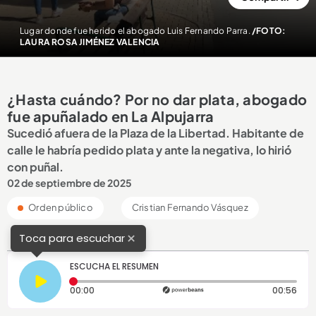
Lugar donde fue herido el abogado Luis Fernando Parra.
/FOTO:
LAURA ROSA JIMÉNEZ VALENCIA
¿Hasta cuándo? Por no dar plata, abogado
fue apuñalado en La Alpujarra
Sucedió afuera de la Plaza de la Libertad. Habitante de
calle le habría pedido plata y ante la negativa, lo hirió
con puñal.
02 de septiembre de 2025
Orden público
Cristian Fernando Vásquez
×
Toca para escuchar
ESCUCHA EL RESUMEN
Tiempo transcurrido: 0 segundos
Dura
00:00
00:56