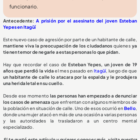
funcionario.
Antecedente:
A prisión por el asesinato del joven Esteban
Yepes en Itagüí
Este nuevo caso de agresión por parte de un habitante de calle,
mantiene viva la preocupación de los ciudadanos
quienes
ya
tienen temor de negarle a estas personas lo que pidan.
Hay que recordar el caso de
Esteban Yepes, un joven de 19
años que perdió la vida
el mes pasado en
Itagüí
, luego de que
un habitante de calle lo atacara por la espalda y le produjera
una herida letal en su cuello.
Desde ese momento
las personas han empezado a denunciar
los casos de amenaza
que enfrentan con algunos miembros de
la población en situación de calle. Uno de esos ocurrió en
Bello
,
donde una mujer atacó en más de una ocasión a varias personas
y las autoridades la trasladaron a un centro mental
especializado.
Si te gustó este artículo y quieres conocer más, visita nuestra