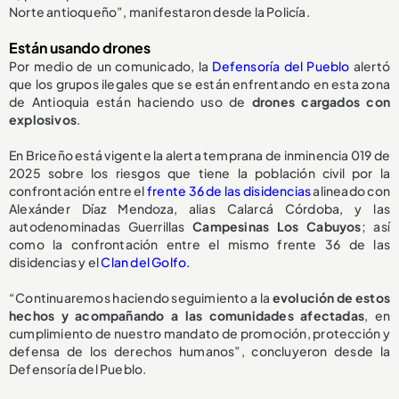
Norte antioqueño”, manifestaron desde la Policía.
Están usando drones
Por medio de un comunicado, la
Defensoría del Pueblo
alertó
que los grupos ilegales que se están enfrentando en esta zona
de Antioquia están haciendo uso de
drones cargados con
explosivos
.
En Briceño está vigente la alerta temprana de inminencia 019 de
2025 sobre los riesgos que tiene la población civil por la
confrontación entre el
frente 36 de las disidencias
alineado con
Alexánder Díaz Mendoza, alias Calarcá Córdoba, y las
autodenominadas Guerrillas
Campesinas Los Cabuyos
; así
como la confrontación entre el mismo frente 36 de las
disidencias y el
Clan del Golfo.
“Continuaremos haciendo seguimiento a la
evolución de estos
hechos y acompañando a las comunidades afectadas
, en
cumplimiento de nuestro mandato de promoción, protección y
defensa de los derechos humanos”, concluyeron desde la
Defensoría del Pueblo.