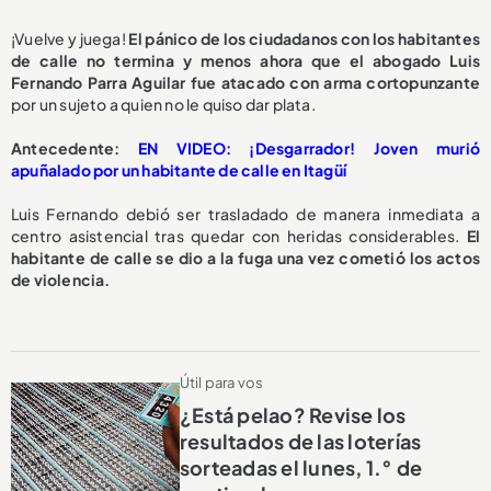
¡Vuelve y juega!
El pánico de los ciudadanos con los habitantes
de calle no termina y menos ahora que
el abogado Luis
Fernando Parra Aguilar fue atacado con arma cortopunzante
por un sujeto a quien no le quiso dar plata.
Antecedente:
EN VIDEO: ¡Desgarrador! Joven murió
apuñalado por un habitante de calle en Itagüí
Luis Fernando debió ser trasladado de manera inmediata a
centro asistencial tras quedar con heridas considerables.
El
habitante de calle se dio a la fuga una vez cometió los actos
de violencia.
Útil para vos
¿Está pelao? Revise los
resultados de las loterías
sorteadas el lunes, 1.° de