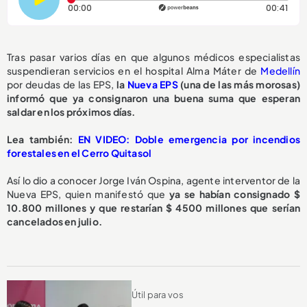
Tiempo transcurrido: 0 segundos
Dura
00:00
00:41
Tras pasar varios días en que algunos médicos especialistas
suspendieran servicios en el hospital Alma Máter de
Medellín
por deudas de las EPS,
la
Nueva EPS
(una de las más morosas)
informó que ya consignaron una buena suma que esperan
saldar en los próximos días.
Lea también:
EN VIDEO: Doble emergencia por incendios
forestales en el Cerro Quitasol
Así lo dio a conocer Jorge Iván Ospina, agente interventor de la
Nueva EPS, quien manifestó que
ya se habían consignado $
10.800 millones y que restarían $ 4500 millones que serían
cancelados en julio.
Útil para vos