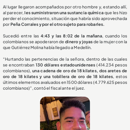
Al lugar llegaron acompañados por otro hombre y, estando allí,
al parecer,
les suministraron una sustancia química
que les hizo
perder el conocimiento, situación que habría sido aprovechada
por
Peña Corrales y por el otro sujeto para robarles.
Sucedió entre las
4:43 y las 8:02 de la mañana
, cuando los
colombianos se apoderaron de
dinero y joyas
de la mujer con la
que Gutiérrez Molina había llegado a Medellín.
“Hurtando las pertenencias de la señora, dentro de las cuales
se encontraban
130 dólares estadounidenses
(414.234 pesos
colombianos),
una cadena de oro de 18 kilates, dos aretes de
oro de 18 kilates y una tobillera de oro de 18 kilates
, estos
últimos elementos avaluados en 1500 dólares (4.779.625 pesos
colombianos)”, contó el fiscal ante el juez.