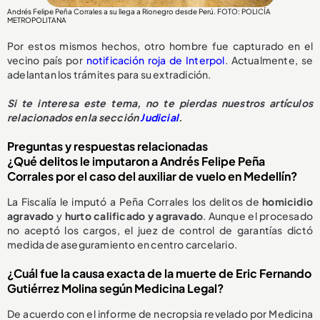
Andrés Felipe Peña Corrales a su llega a Rionegro desde Perú. FOTO: POLICÍA
METROPOLITANA
Por estos mismos hechos, otro hombre fue capturado en el
vecino país por
notificación roja de Interpol
. Actualmente, se
adelantan los trámites para su extradición.
Si te interesa este tema, no te pierdas nuestros artículos
relacionados en la sección
Judicial
.
Preguntas y respuestas relacionadas
¿Qué delitos le imputaron a Andrés Felipe Peña
Corrales por el caso del auxiliar de vuelo en Medellín?
La Fiscalía le imputó a Peña Corrales los delitos de
homicidio
agravado
y
hurto calificado y agravado
. Aunque el procesado
no aceptó los cargos, el juez de control de garantías dictó
medida de aseguramiento en centro carcelario.
¿Cuál fue la causa exacta de la muerte de Eric Fernando
Gutiérrez Molina según Medicina Legal?
De acuerdo con el informe de necropsia revelado por Medicina