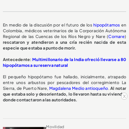
En medio de la discusión por el futuro de los
hipopótamos
en
Colombia, médicos veterinarios de la Corporación Autónoma
Regional de las Cuencas de los Ríos Negro y Nare (
Cornare
)
rescataron y atendieron a una cría recién nacida de esta
especie que estaba a punto de morir.
A
ntecedente:
Multimillonario de la India ofreció llevarse a 80
hipopótamos a su reserva natural
El pequeño hipopótamo fue hallado, inicialmente, atrapado
entre unos arbustos por pescadores del corregimiento La
Sierra, de Puerto Nare,
Magdalena Medio antioqueño
.
Al notar
que estaba solo y desorientado, lo llevaron hasta su vivienda,
x
donde contactaron a las autoridades.
Movilidad