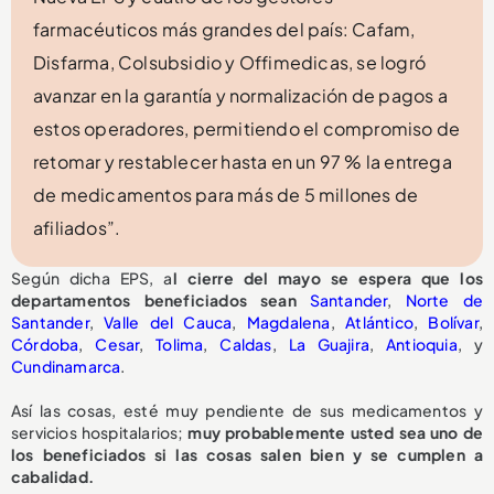
farmacéuticos más grandes del país: Cafam,
Disfarma, Colsubsidio y Offimedicas, se logró
avanzar en la garantía y normalización de pagos a
estos operadores, permitiendo el compromiso de
retomar y restablecer hasta en un 97 % la entrega
de medicamentos para más de 5 millones de
afiliados”.
Según dicha EPS, a
l cierre del mayo se espera que los
departamentos beneficiados sean
Santander
,
Norte de
Santander
,
Valle del Cauca
,
Magdalena
,
Atlántico
,
Bolívar
,
Córdoba
,
Cesar
,
Tolima
,
Caldas
,
La Guajira
,
Antioquia
, y
Cundinamarca
.
Así las cosas, esté muy pendiente de sus medicamentos y
servicios hospitalarios;
muy probablemente usted sea uno de
los beneficiados si las cosas salen bien y se cumplen a
cabalidad.