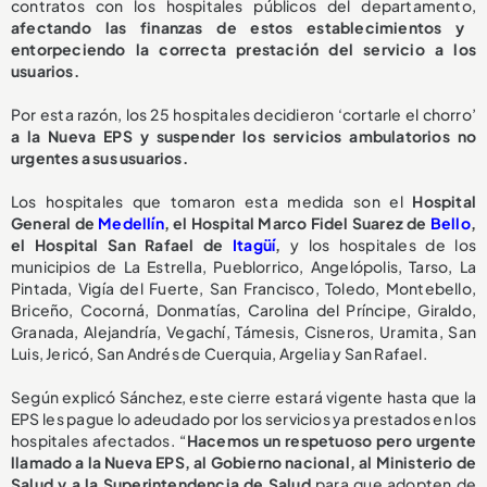
contratos con los hospitales públicos del departamento,
afectando las finanzas de estos establecimientos y
entorpeciendo la correcta prestación del servicio a los
usuarios.
Por esta razón, los 25 hospitales decidieron ‘cortarle el chorro’
a la Nueva EPS y suspender los servicios ambulatorios no
urgentes a sus usuarios.
Los hospitales que tomaron esta medida son el
Hospital
General de
Medellín
, el Hospital Marco Fidel Suarez de
Bello
,
el Hospital San Rafael de
Itagüí
,
y los hospitales de los
municipios de La Estrella, Pueblorrico, Angelópolis, Tarso, La
Pintada, Vigía del Fuerte, San Francisco, Toledo, Montebello,
Briceño, Cocorná, Donmatías, Carolina del Príncipe, Giraldo,
Granada, Alejandría, Vegachí, Támesis, Cisneros, Uramita, San
Luis, Jericó, San Andrés de Cuerquia, Argelia y San Rafael.
Según explicó Sánchez, este cierre estará vigente hasta que la
EPS les pague lo adeudado por los servicios ya prestados en los
hospitales afectados. “
Hacemos un respetuoso pero urgente
llamado a la Nueva EPS, al Gobierno nacional, al Ministerio de
Salud y a la Superintendencia de Salud
para que adopten de