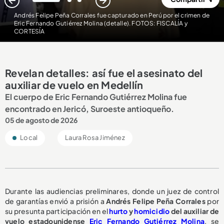
1
2
3
Andrés Felipe Peña Corrales fue capturado en Perú por el crimen de
Eric Fernando Gutiérrez Molina (detalle). FOTOS: FISCALÍA y
CORTESÍA
Revelan detalles: así fue el asesinato del
auxiliar de vuelo en Medellín
El cuerpo de Eric Fernando Gutiérrez Molina fue
encontrado en Jericó, Suroeste antioqueño.
05 de agosto de 2026
Local
Laura Rosa Jiménez
Durante las audiencias preliminares, donde un juez de control
de garantías envió a prisión a
Andrés Felipe Peña Corrales
por
su presunta participación en el
hurto
y
homicidio
del auxiliar de
vuelo estadounidense
Eric Fernando Gutiérrez Molina
, se