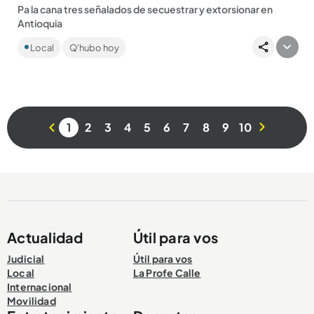
Pa la cana tres señalados de secuestrar y extorsionar en
Antioquia
Serían presuntos miembros del Clan del Golfo y se
Local
Q'hubo hoy
desempeñaban como supuestos vendedores. Al momento
de captar a las víctimas,...
1
2
3
4
5
6
7
8
9
10
Compartir Noticia
Actualidad
Útil para vos
Judicial
Útil para vos
Local
La Profe Calle
Internacional
Movilidad