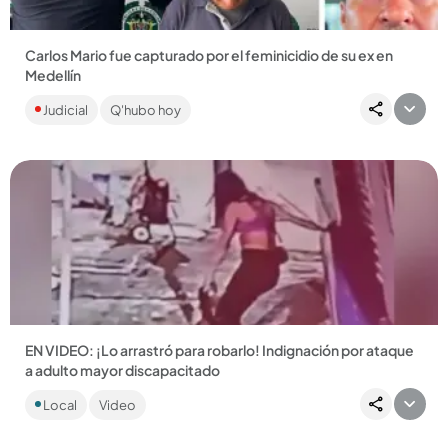
Carlos Mario fue capturado por el feminicidio de su ex en
Medellín
El hombre fue ubicado por la Policía en una finca del Valle del
Judicial
Q'hubo hoy
Cauca. Los hechos investigados ocurrieron en octubre del...
Compartir Noticia
EN VIDEO: ¡Lo arrastró para robarlo! Indignación por ataque
a adulto mayor discapacitado
La mujer quedó grabada mientras agredía y robaba al
Local
Video
hombre. Lo que más ha causado rechazo es que varias
personas presenciaron...