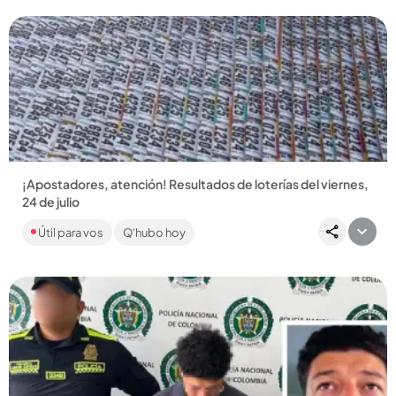
¡Apostadores, atención! Resultados de loterías del viernes,
24 de julio
En Q’HUBO le traemos los resultados de las lotería de
Útil para vos
Q'hubo hoy
Medellín, Risaralda y Santander, además de MiLoto y
decenas de chances....
Compartir Noticia