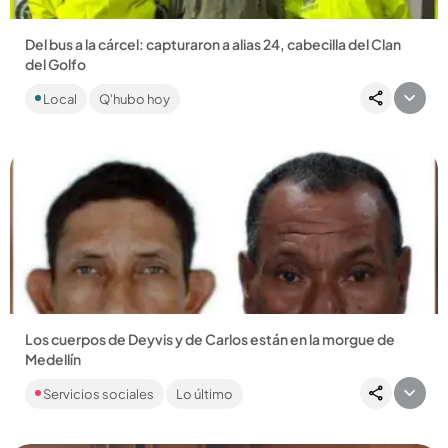
Del bus a la cárcel: capturaron a alias 24, cabecilla del Clan
del Golfo
Hizo parte del Clan Oriente, donde estuvo dentro de la
Local
Q'hubo hoy
seguridad de alias Terror, abatido en un operativo de la
Policía....
Compartir Noticia
Los cuerpos de Deyvis y de Carlos están en la morgue de
Medellín
Desde el instituto de Ciencias Forenses hacen un llamado a
Servicios sociales
Lo último
sus familiares para que los reclamen y les puedan el último
adiós....