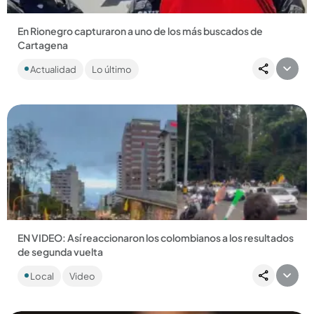
En Rionegro capturaron a uno de los más buscados de
Cartagena
El sujeto, buscado por varios delitos cometidos en
Actualidad
Lo último
Cartagena, intentó huir del país y fue devuelto por las
autoridades de...
Compartir Noticia
EN VIDEO: Así reaccionaron los colombianos a los resultados
de segunda vuelta
Entre celebraciones y manifestaciones de inconformidad,
Local
Video
las reacciones están tan parejas como los resultados....