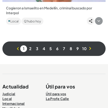
Cogieron a Ismaelito en Medellín, criminal buscado por
Interpol
El venezolano fue presentado por las autoridades junto a
Local
Q'hubo hoy
otros presuntos criminales como la creadora de contenido
conocida...
1
2
3
4
5
6
7
8
9
10
Compartir Noticia
Actualidad
Útil para vos
Judicial
Útil para vos
Local
La Profe Calle
Internacional