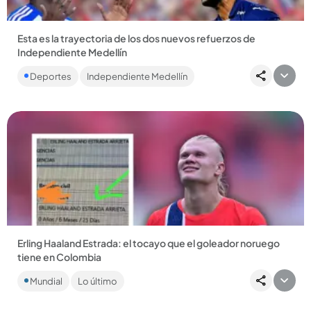
Esta es la trayectoria de los dos nuevos refuerzos de
Independiente Medellín
El DIM anunció la llegada del defensor Alfonso Simarra y del
Deportes
Independiente Medellín
delantero Jeison Medina....
Compartir Noticia
Erling Haaland Estrada: el tocayo que el goleador noruego
tiene en Colombia
En el Caribe de Colombia unos padres decidieron llamar a su
Mundial
Lo último
hijo como el delantero noruego. El nombre del niño ya se
hizo...