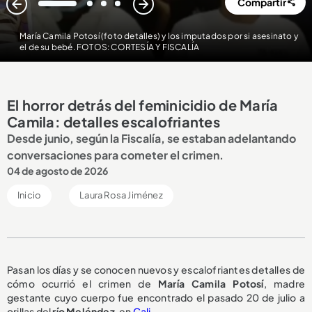
Compartir
1
2
3
4
María Camila Potosí (foto detalles) y los imputados por si asesinato y
el de su bebé. FOTOS: CORTESÍA Y FISCALÍA
El horror detrás del feminicidio de María
Camila: detalles escalofriantes
Desde junio, según la Fiscalía, se estaban adelantando
conversaciones para cometer el crimen.
04 de agosto de 2026
Inicio
Laura Rosa Jiménez
Pasan los días y se conocen nuevos y escalofriantes detalles de
cómo ocurrió el crimen de
María Camila Potosí
, madre
gestante cuyo cuerpo fue encontrado el pasado 20 de julio a
orillas del
río Meléndez
, en
Cali
.