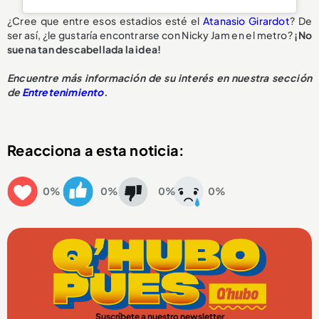
¿Cree que entre esos estadios esté el
Atanasio Girardot
? De
ser así, ¿le gustaría encontrarse con Nicky Jam en el metro?
¡No
suena tan descabellada la idea!
Encuentre más información de su interés en nuestra sección
de
Entretenimiento
.
Reacciona a esta noticia:
0%
0%
0%
0%
Suscríbete a nuestro newsletter