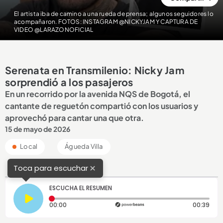
El artista iba de camino a una rueda de prensa; algunos seguidores lo
acompañaron. FOTOS: INSTAGRAM @NICKYJAM Y CAPTURA DE
VIDEO @LARAZONOFICIAL
Serenata en Transmilenio: Nicky Jam
sorprendió a los pasajeros
En un recorrido por la avenida NQS de Bogotá, el
cantante de reguetón compartió con los usuarios y
aprovechó para cantar una que otra.
15 de mayo de 2026
Local
Águeda Villa
×
Toca para escuchar
ESCUCHA EL RESUMEN
Tiempo transcurrido: 0 segundos
Dura
00:00
00:39