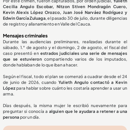
Por este crimen, fueron capturados, por orden judicial,
Yulieth
Cecilia Angulo Escobar, Nitzon Stiven Mondragón Cuero,
Kevin Alexis López Orozco, Juan José Narváez Rodríguez y
Edwin García Zuluaga
, el pasado 30 de julio, durante diligencias
de registro y allanamiento en Valle del Cauca.
Mensajes criminales
Durante las audiencias preliminares, realizadas durante el
sábado, 1.° de agosto y el domingo, 2 de agosto, el fiscal del
caso presentó en
estrados judiciales una serie de mensajes
que se estuvieron
compartiendo varios de los imputados,
donde hablaban de lo que iban a hacer.
Según el fiscal, todo el plan se comenzó a cuadrar desde el 24
de junio de 2026, cuando
Yulieth Angulo contactó a Kevin
López
para hablar sobre cuánto les costaría aprender a usar un
arma.
Días después, la misma mujer le escribió nuevamente para
preguntar si conocía a
alguien que le ayudara a retener a una
persona
por un día.