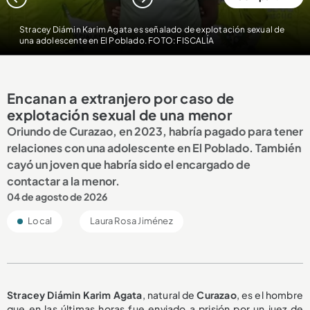
1
2
3
Stracey Diámin Karim Agata es señalado de explotación sexual de
una adolescente en El Poblado. FOTO: FISCALÍA
Encanan a extranjero por caso de
explotación sexual de una menor
Oriundo de Curazao, en 2023, habría pagado para tener
relaciones con una adolescente en El Poblado. También
cayó un joven que habría sido el encargado de
contactar a la menor.
04 de agosto de 2026
Local
Laura Rosa Jiménez
Stracey Diámin Karim Agata
, natural de
Curazao
, es el hombre
que en las últimas horas fue enviado a prisión por un juez de