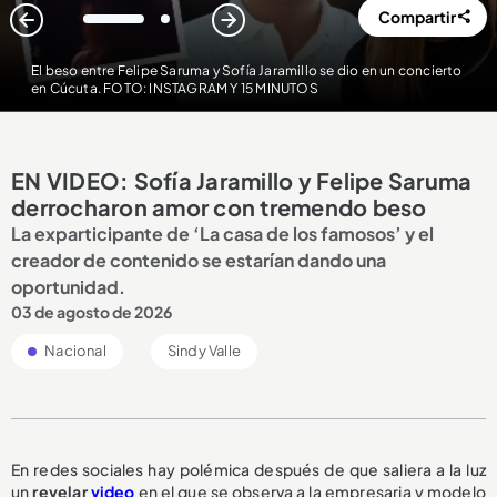
Compartir
1
2
El beso entre Felipe Saruma y Sofía Jaramillo se dio en un concierto
en Cúcuta. FOTO: INSTAGRAM Y 15 MINUTOS
EN VIDEO: Sofía Jaramillo y Felipe Saruma
derrocharon amor con tremendo beso
La exparticipante de ‘La casa de los famosos’ y el
creador de contenido se estarían dando una
oportunidad.
03 de agosto de 2026
Nacional
Sindy Valle
En redes sociales hay polémica después de que saliera a la luz
un
revelar
video
en el que se observa a la empresaria y modelo