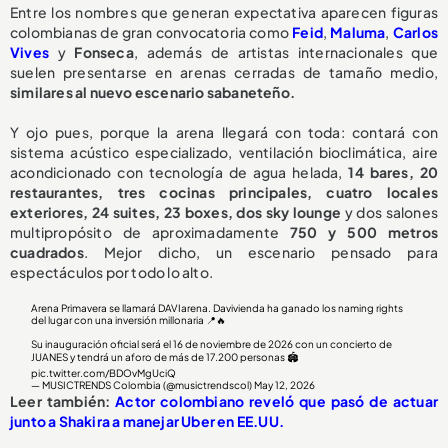
Entre los nombres que generan expectativa aparecen figuras
colombianas de gran convocatoria como
Feid
,
Maluma
,
Carlos
Vives
y
Fonseca
, además de artistas internacionales que
suelen presentarse en arenas cerradas de tamaño medio,
similares al nuevo escenario sabaneteño.
Y ojo pues, porque la arena llegará con toda: contará con
sistema acústico especializado, ventilación bioclimática, aire
acondicionado con tecnología de agua helada,
14 bares, 20
restaurantes, tres cocinas principales, cuatro locales
exteriores, 24 suites, 23 boxes, dos sky lounge
y dos salones
multipropósito de aproximadamente
750 y 500 metros
cuadrados
. Mejor dicho, un escenario pensado para
espectáculos por todo lo alto.
Arena Primavera se llamará DAVIarena. Davivienda ha ganado los naming rights
del lugar con una inversión millonaria 📍🔥
Su inauguración oficial será el 16 de noviembre de 2026 con un concierto de
JUANES y tendrá un aforo de más de 17.200 personas 🏟️
pic.twitter.com/BDOvMgUciQ
— MUSICTRENDS Colombia (@musictrendscol)
May 12, 2026
Leer también:
Actor colombiano reveló que pasó de actuar
junto a Shakira a manejar Uber en EE.UU.