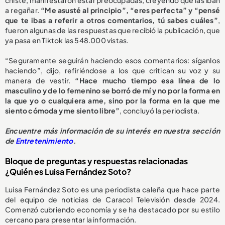
chiste, manifestaron estar preocupadas, creyendo que las iban
a regañar.
“Me asusté al principio”, “eres perfecta” y “pensé
que te ibas a referir a otros comentarios, tú sabes cuáles”
,
fueron algunas de las respuestas que recibió la publicación, que
ya pasa en Tiktok las 548.000 vistas.
“Seguramente seguirán haciendo esos comentarios: síganlos
haciendo”, dijo, refiriéndose a los que critican su voz y su
manera de vestir.
“Hace mucho tiempo esa línea de lo
masculino y de lo femenino se borró de mí y no por la forma en
la que yo o cualquiera ame, sino por la forma en la que me
siento cómoda y me siento libre”
, concluyó la periodista.
Encuentre más información de su interés en nuestra sección
de
Entretenimiento
.
Bloque de preguntas y respuestas relacionadas
¿Quién es Luisa Fernández Soto?
Luisa Fernández Soto es una periodista caleña que hace parte
del equipo de noticias de Caracol Televisión desde 2024.
Comenzó cubriendo economía y se ha destacado por su estilo
cercano para presentar la información.