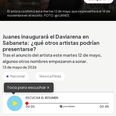
El artista confirmó este martes 12 de mayo que se presentará el 14 de
noviembre en el recinto. FOTO: @JUANES
Juanes inaugurará el Daviarena en
Sabaneta: ¿qué otros artistas podrían
presentarse?
Tras el anuncio del artista este martes 12 de mayo,
algunos otros nombres empezaron a sonar.
13 de mayo de 2026
Nacional
Yessica Pérez
×
Toca para escuchar
ESCUCHA EL RESUMEN
Tiempo transcurrido: 0 segundos
Dura
00:00
00:45