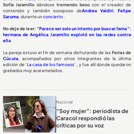
Sofía Jaramillo
dándose
tremendo beso
con el creador de
contenido y también exosposo de
Andrea Valdiri
,
Felipe
Saruma
, durante un
concierto
.
No deje de leer:
“Parece ser solo un intento por buscar fama”:
hermana de Angélica Jaramillo explotó en las redes contra
ella
La pareja estuvo el fin de semana disfrutando de las
Ferias de
Cúcuta
, acompañados por otros integrantes de la última
edición de
'La casa de los famosos'
, y fue allí donde quedaron
grabados muy acaramelados.
Nacional
“Soy mujer”: periodista de
Caracol respondió las
críticas por su voz