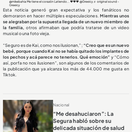
@mikebahia
Me tiene el corazón Latiendo... 🧡🧡🧡 @Greeicy
♬ original sound -
Greeicy
Esta noticia generó gran expectativa y los fanáticos no
demoraron en hacer múltiples especulaciones.
Mientras unos
se alegraban por la supuesta llegada de un nuevo miembro de
la familia,
otros afirmaban que podría tratarse de un video
musical o una foto vieja.
“Seguro es de Kai, como nos ilusionan,”;
“Creo que es un nuevo
bebé, porque cuando Kai no se había quitado los implantes de
los pechos y acá parece no tenerlos. Qué emoción”
y “Cómo
así, porfa no nos ilusionen”, son algunos de los comentarios de
la publicación que ya alcanza los más de 44.000 me gusta en
Tiktok.
Nacional
“Me desahuciaron”: La
Segura habló sobre su
delicada situación de salud