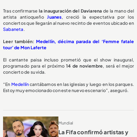
Tras confirmarse
la inauguración del Daviarena
de la mano del
artista antioqueño
Juanes
, creció la expectativa por los
conciertos que llegarán al nuevo recinto de eventos ubicado en
Sabaneta
.
Leer también:
Medellín, décima parada del ‘Femme fatale
tour’ de Mon Laferte
El cantante paisa incluso prometió que el show inaugural,
programado para el próximo
14 de noviembre
, será el mejor
concierto de su vida.
“En
Medellín
cantábamos en las iglesias y luego en los parques.
Estoy muy emocionado con este nuevo escenario”, aseguró.
Mundial
La Fifa confirmó artistas y