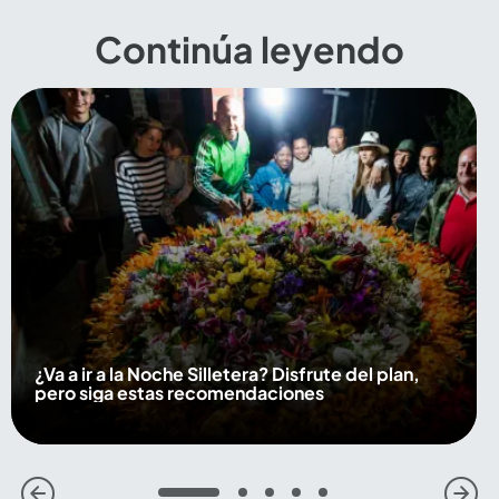
Continúa leyendo
¿Va a ir a la Noche Silletera? Disfrute del plan,
pero siga estas recomendaciones
1
2
3
4
5