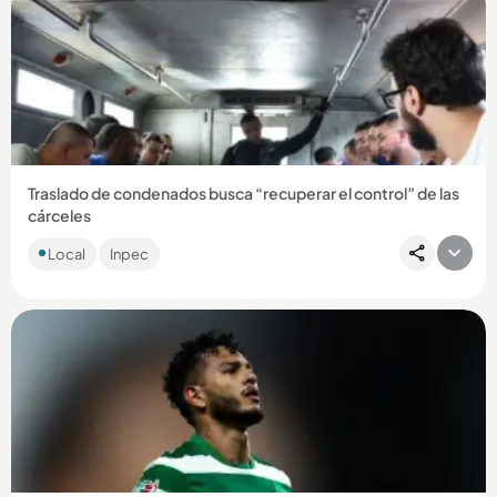
Compartir Noticia
Traslado de condenados busca “recuperar el control” de las
cárceles
Además de alias Douglas y Carlos Pesebre, se conocieron
Local
Inpec
fotos de la salida de alias Tom y el Barbado de la cárcel de
Itagüí....
Compartir Noticia