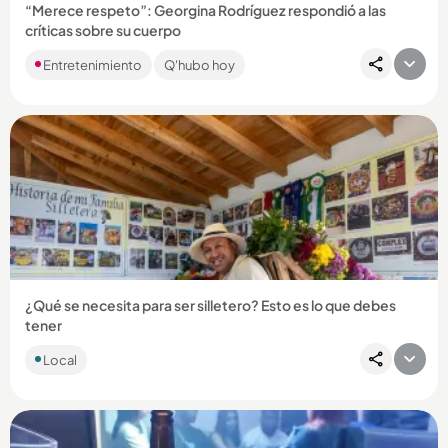
“Merece respeto”: Georgina Rodríguez respondió a las
críticas sobre su cuerpo
“Amo mis curvas”, dijo la empresaria, y contó lo que le dijo su
Entretenimiento
Q'hubo hoy
esposo Cristiano al respecto....
Compartir Noticia
¿Qué se necesita para ser silletero? Esto es lo que debes
tener
Local