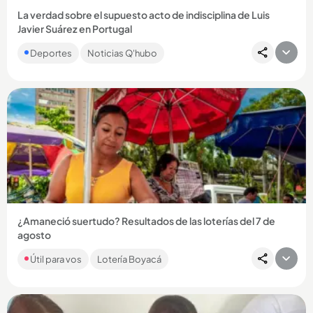
La verdad sobre el supuesto acto de indisciplina de Luis
Javier Suárez en Portugal
El entrenador del Sporting, Rui Borges, habló y entregó
Deportes
Noticias Q'hubo
detalles sobre los rumores que habían surgido alrededor del
delantero...
Compartir Noticia
¿Amaneció suertudo? Resultados de las loterías del 7 de
agosto
Si bien las loterías principales no jugaron por ser día festivo,
Útil para vos
Lotería Boyacá
MiLoto y los chances regionales sortearon una buena
platica...