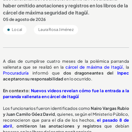
haber omitido anotaciones y registros en los libros de la
cárcel de máxima seguridad de Itagüí.
05 de agosto de 2026
Local
Laura Rosa Jiménez
A días de cumplirse cuatro meses de la polémica parranda
vallenata que se realizó en la
cárcel de máxima de Itagüí,
la
Procuraduría
informó que
dos dragoneantes del
Inpec
aceptaron su responsabilidad
en lo ocurrido.
En contexto:
Nuevos videos revelan cómo fue la entrada a la
parranda vallenata en cárcel de Itagüí
Los funcionarios fueron identificados como
Nairo Vargas Rubio
y Juan Camilo Góez David
, quienes, según el Ministerio Público,
reconocieron que para el día de los hechos,
el pasado 8 de
abril
,
omitieron las anotaciones y registros
que debían
hacerse en los libros del centro penitenciario.