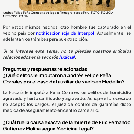
Andrés Felipe Peña Corrales a su llega a Rionegro desde Perú. FOTO: POLICÍA
METROPOLITANA
Por estos mismos hechos, otro hombre fue capturado en el
vecino país por
notificación roja de Interpol
. Actualmente, se
adelantan los trámites para su extradición.
Si te interesa este tema, no te pierdas nuestros artículos
relacionados en la sección
Judicial
.
Preguntas y respuestas relacionadas
¿Qué delitos le imputaron a Andrés Felipe Peña
Corrales por el caso del auxiliar de vuelo en Medellín?
La Fiscalía le imputó a Peña Corrales los delitos de
homicidio
agravado
y
hurto calificado y agravado
. Aunque el procesado
no aceptó los cargos, el juez de control de garantías dictó
medida de aseguramiento en centro carcelario.
¿Cuál fue la causa exacta de la muerte de Eric Fernando
Gutiérrez Molina según Medicina Legal?