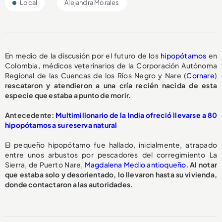
Local
Alejandra Morales
En medio de la discusión por el futuro de los
hipopótamos
en
Colombia, médicos veterinarios de la Corporación Autónoma
Regional de las Cuencas de los Ríos Negro y Nare (
Cornare
)
rescataron y atendieron a una cría recién nacida de esta
especie que estaba a punto de morir.
A
ntecedente:
Multimillonario de la India ofreció llevarse a 80
hipopótamos a su reserva natural
El pequeño hipopótamo fue hallado, inicialmente, atrapado
entre unos arbustos por pescadores del corregimiento La
Sierra, de Puerto Nare,
Magdalena Medio antioqueño
.
Al notar
que estaba solo y desorientado, lo llevaron hasta su vivienda,
donde contactaron a las autoridades.