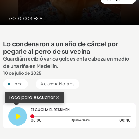
/FOTO: CORTESÍA
Lo condenaron a un año de cárcel por
pegarle al perro de su vecina
Guardián recibió varios golpes en la cabeza en medio
de una riña en Medellín.
10 de julio de 2025
Local
Alejandra Morales
×
Toca para escuchar
ESCUCHA EL RESUMEN
Tiempo transcurrido: 0 segundos
Dura
00:00
00:40