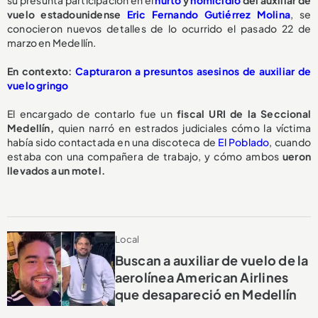
su presunta participación en el
hurto
y
homicidio
del auxiliar de
vuelo estadounidense
Eric Fernando Gutiérrez Molina
, se
conocieron nuevos detalles de lo ocurrido el pasado 22 de
marzo en Medellín.
En contexto:
Capturaron a presuntos asesinos de auxiliar de
vuelo gringo
El encargado de contarlo fue un
fiscal URI de la Seccional
Medellín,
quien narró en estrados judiciales cómo la víctima
había sido contactada en una discoteca de
El Poblado
, cuando
estaba con una compañera de trabajo, y cómo ambos
ueron
llevados a un motel.
Local
Buscan a auxiliar de vuelo de la
aerolínea American Airlines
que desapareció en Medellín