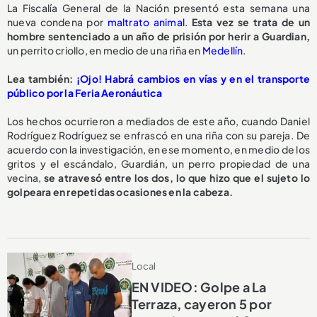
La Fiscalía General de la Nación presentó esta semana una
nueva condena por
maltrato animal
.
Esta vez se trata de un
hombre sentenciado a un año de prisión por herir a Guardian,
un perrito criollo, en medio de una riña en
Medellín
.
Lea también:
¡Ojo! Habrá cambios en vías y en el transporte
público por la Feria Aeronáutica
Los hechos ocurrieron a mediados de este año, cuando Daniel
Rodríguez Rodríguez se enfrascó en una riña con su pareja. De
acuerdo con la investigación, en ese momento, en medio de los
gritos y el escándalo, Guardián, un perro propiedad de una
vecina,
se atravesó entre los dos, lo que hizo que el sujeto lo
golpeara en repetidas ocasiones en la cabeza.
Local
EN VIDEO: Golpe a La
Terraza, cayeron 5 por