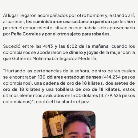
Al lugar llegaron acompañados por otro hombre y, estando allí,
al parecer,
les suministraron una sustancia química
que les hizo
perder el conocimiento, situación que habría sido aprovechada
por
Peña Corrales y por el otro sujeto para robarles.
Sucedió entre las
4:43 y las 8:02 de la mañana
, cuando los
colombianos se apoderaron de
dinero y joyas
de la mujer con la
que Gutiérrez Molina había llegado a Medellín.
“Hurtando las pertenencias de la señora, dentro de las cuales
se encontraban
130 dólares estadounidenses
(414.234 pesos
colombianos),
una cadena de oro de 18 kilates, dos aretes de
oro de 18 kilates y una tobillera de oro de 18 kilates
, estos
últimos elementos avaluados en 1500 dólares (4.779.625 pesos
colombianos)”, contó el fiscal ante el juez.