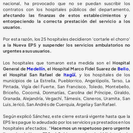
nacional, ha provocado que no se puedan suscribir los
contratos con los hospitales públicos del departamento,
afectando las finanzas de estos establecimientos y
entorpeciendo la correcta prestación del servicio a los
usuarios.
Por esta razón, los 25 hospitales decidieron ‘cortarle el chorro’
a la Nueva EPS y suspender los servicios ambulatorios no
urgentes a sus usuarios.
Los hospitales que tomaron esta medida son el
Hospital
General de
Medellín
, el Hospital Marco Fidel Suarez de
Bello
,
el Hospital San Rafael de
Itagüí
,
y los hospitales de los
municipios de La Estrella, Pueblorrico, Angelópolis, Tarso, La
Pintada, Vigía del Fuerte, San Francisco, Toledo, Montebello,
Briceño, Cocorná, Donmatías, Carolina del Príncipe, Giraldo,
Granada, Alejandría, Vegachí, Támesis, Cisneros, Uramita, San
Luis, Jericó, San Andrés de Cuerquia, Argelia y San Rafael.
Según explicó Sánchez, este cierre estará vigente hasta que la
EPS les pague lo adeudado por los servicios ya prestados en los
hospitales afectados. “
Hacemos un respetuoso pero urgente