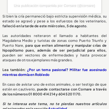
Una publicación compartida por Cornare (@cornare)
Si bien la cría permaneció bajo estricta supervisión médica, su
estado se agravó y pese a los esfuerzos de los veterinarios,
falleció en la tarde de este miércoles, 5 de agosto
.
Las autoridades reiteraron el llamado a habitantes del
Magdalena Medio y turistas de zonas como Puerto Triunfo y
Puerto Nare,
para que eviten alimentar y manipular crías de
hipopótamo pues, además de ser perjudicial para ellos,
pueden ser vectores de enfermedades y hasta provocar
ataques de otros ejemplares más grandes.
L
ea también:
¿Por un tema pasional? Militar fue asesinado
mientras dormía en Robledo
En caso de avistar uno de estos animales, o ser testigo de que
estén en cautiverio,
puede contactarse con Cornare a través
de los números 01 8000 414 214 y 604 520 1170.
S
i te interesa este tema, no te pierdas nuestros artículos
relacionados en la sección
Actualidad
.