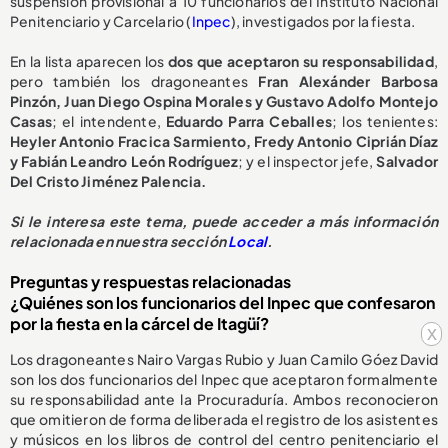
suspensión provisional a 10 funcionarios del Instituto Nacional
Penitenciario y Carcelario (
Inpec
), investigados por la fiesta.
En la lista aparecen los
dos que aceptaron su responsabilidad
,
pero también los dragoneantes
Fran Alexánder Barbosa
Pinzón, Juan Diego Ospina Morales y Gustavo Adolfo Montejo
Casas
; el intendente,
Eduardo Parra Ceballes
; los tenientes:
Heyler Antonio Fracica Sarmiento, Fredy Antonio Ciprián Díaz
y Fabián Leandro León Rodríguez
; y el inspector jefe,
Salvador
Del Cristo Jiménez Palencia.
Si le interesa este tema, puede acceder a más información
relacionada en nuestra sección
Local
.
Preguntas y respuestas relacionadas
¿Quiénes son los funcionarios del Inpec que confesaron
por la fiesta en la cárcel de Itagüí?
x
Los dragoneantes Nairo Vargas Rubio y Juan Camilo Góez David
son los dos funcionarios del Inpec que aceptaron formalmente
su responsabilidad ante la Procuraduría. Ambos reconocieron
que omitieron de forma deliberada el registro de los asistentes
y músicos en los libros de control del centro penitenciario el