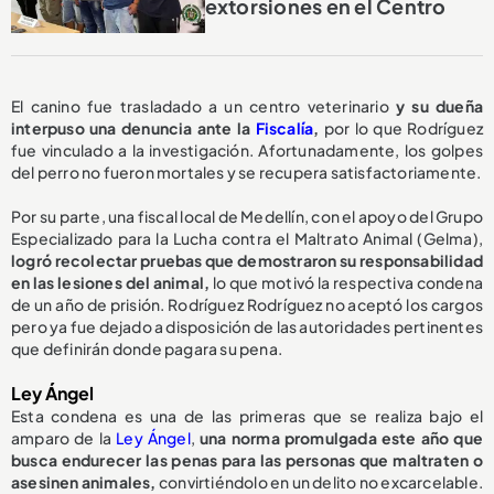
extorsiones en el Centro
El canino fue trasladado a un centro veterinario
y su dueña
interpuso una denuncia ante la
Fiscalía
,
por lo que Rodríguez
fue vinculado a la investigación. Afortunadamente, los golpes
del perro no fueron mortales y se recupera satisfactoriamente.
Por su parte, una fiscal local de Medellín, con el apoyo del Grupo
Especializado para la Lucha contra el Maltrato Animal (Gelma),
l
ogró recolectar pruebas que demostraron su responsabilidad
en las lesiones del animal,
lo que motivó la respectiva condena
de un año de prisión. Rodríguez Rodríguez no aceptó los cargos
pero ya fue dejado a disposición de las autoridades pertinentes
que definirán donde pagara su pena.
Ley Ángel
Esta condena es una de las primeras que se realiza bajo el
amparo de la
Ley Ángel
,
una norma promulgada este año que
busca endurecer las penas para las personas que maltraten o
asesinen animales,
convirtiéndolo en un delito no excarcelable.