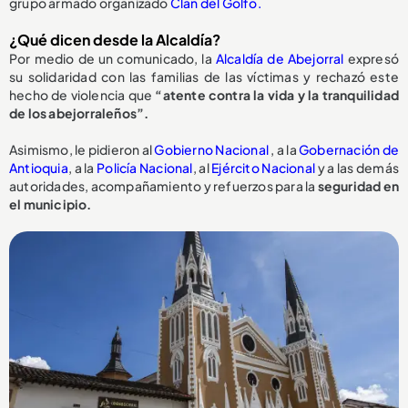
grupo armado organizado
Clan del Golfo.
¿Qué dicen desde la Alcaldía?
Por medio de un comunicado, la
Alcaldía de Abejorral
expresó
su solidaridad con las familias de las víctimas y rechazó este
hecho de violencia que
“atente contra la vida y la tranquilidad
de los abejorraleños”.
Asimismo, le pidieron al
Gobierno Nacional
, a la
Gobernación de
Antioquia
, a la
Policía Nacional
, al
Ejército Nacional
y a las demás
autoridades, acompañamiento y refuerzos para la
seguridad en
el municipio.