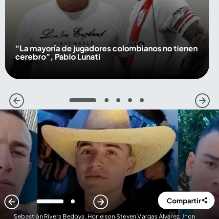
“La mayoría de jugadores colombianos no tienen
cerebro”, Pablo Lunati
1
2
3
4
5
Compartir
1
2
Sebastián Rivera Bedoya, Horleison Steven Vargas Álvarez, Jhon