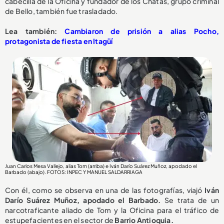
cabecilla de la Oficina y fundador de los Chatas, grupo criminal
de Bello, también fue trasladado.
Lea también:
Cambiaron de prisión a alias Pocho,
protagonista de fiesta en Itagüí
Juan Carlos Mesa Vallejo, alias Tom (arriba) e Iván Darío Suárez Muñoz, apodado el
Barbado (abajo). FOTOS: INPEC Y MANUEL SALDARRIAGA
Con él, como se observa en una de las fotografías, viajó
Iván
Darío Suárez Muñoz, apodado el Barbado.
Se trata de un
narcotraficante aliado de Tom y la Oficina para el tráfico de
estupefacientes en el sector de
Barrio Antioquia.