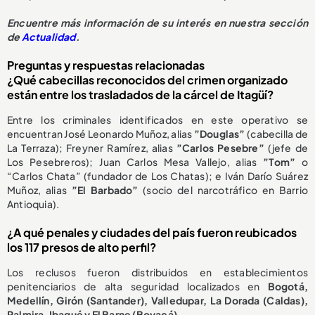
Encuentre más información de su interés en nuestra sección
de
Actualidad
.
Preguntas y respuestas relacionadas
¿Qué cabecillas reconocidos del crimen organizado
están entre los trasladados de la cárcel de Itagüí?
Entre los criminales identificados en este operativo se
encuentran José Leonardo Muñoz, alias
”Douglas”
(cabecilla de
La Terraza); Freyner Ramírez, alias
”Carlos Pesebre”
(jefe de
Los Pesebreros); Juan Carlos Mesa Vallejo, alias
”Tom”
o
“Carlos Chata” (fundador de Los Chatas); e Iván Darío Suárez
Muñoz, alias
”El Barbado”
(socio del narcotráfico en Barrio
Antioquia).
¿A qué penales y ciudades del país fueron reubicados
los 117 presos de alto perfil?
Los reclusos fueron distribuidos en establecimientos
penitenciarios de alta seguridad localizados en
Bogotá,
Medellín, Girón (Santander), Valledupar, La Dorada (Caldas),
Palmira, Ibagué y El Barne (Boyacá)
.