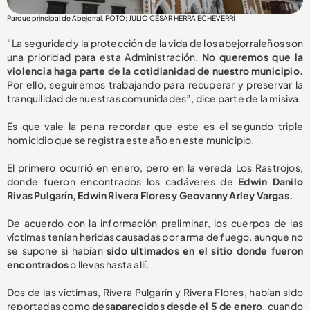
Parque principal de Abejorral. FOTO: JULIO CÉSAR HERRA ECHEVERRÍ
“La seguridad y la protección de la vida de los abejorraleños son
una prioridad para esta Administración.
No queremos que la
violencia haga parte de la cotidianidad de nuestro municipio.
Por ello, seguiremos trabajando para recuperar y preservar la
tranquilidad de nuestras comunidades”, dice parte de la misiva.
Es que vale la pena recordar que este es el segundo triple
homicidio que se registra este año en este municipio.
El primero ocurrió en enero, pero en la vereda Los Rastrojos,
donde fueron encontrados los cadáveres de
Edwin Danilo
Rivas Pulgarín, Edwin Rivera Flores y Geovanny Arley Vargas.
De acuerdo con la información preliminar, los cuerpos de las
víctimas tenían heridas causadas por arma de fuego, aunque no
se supone si habían
sido ultimados en el sitio donde fueron
encontrados
o llevas hasta allí.
Dos de las víctimas, Rivera Pulgarín y Rivera Flores, habían sido
reportadas como
desaparecidos desde el 5 de enero
, cuando