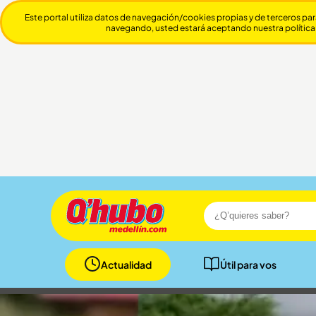
Este portal utiliza datos de navegación/cookies propias y de terceros par
navegando, usted estará aceptando nuestra política
Actualidad
Útil para vos