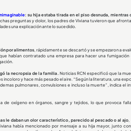
inimaginable
: su hija estaba tirada en el piso desnuda, mientras 
has preguntas y dolor, los padres de Viviana tuvieron que afronta
dades una explicación ante lo sucedido.
ción por alimentos
, rápidamente se descartó y se empezaron a evalu
 que habían contratado una empresa para hacer una fumigación 
gación.
ó la necropsia de la familia.
Noticias RCN especificó que la mue
s incoloro y hace más pesado el aire. “Según la literatura, una exp
edemas pulmonares, convulsiones e incluso la muerte”, indica el i
lta de oxígeno en órganos, sangre y tejidos, lo que provoca falla
as le daban un olor característico, parecido al pescado o al ajo
,
Viviana había mencionado por mensaje a su hija mayor, junto con