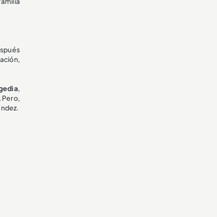
amilia
después
ación,
agedia
,
. Pero,
ández.