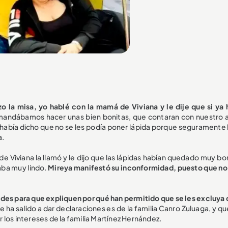
o la misa, yo hablé con la mamá de Viviana y le dije que si ya 
y mandábamos hacer unas bien bonitas, que contaran con nuestro 
s había dicho que no se les podía poner lápida porque seguramente 
a.
de Viviana la llamó y le dijo que las lápidas habían quedado muy bo
aba muy lindo.
Mireya manifestó su inconformidad, puesto que no 
ades para que expliquen por qué han permitido que se les excluya 
ha salido a dar declaraciones es de la familia Canro Zuluaga, y qu
los intereses de la familia Martínez Hernández.