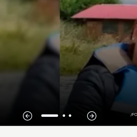
/FO
1
2
3