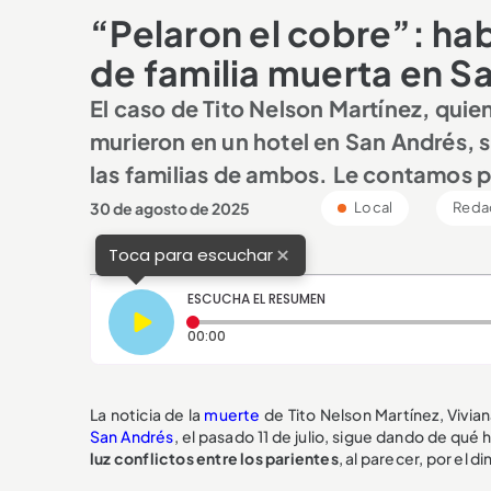
“Pelaron el cobre”: hab
de familia muerta en S
El caso de Tito Nelson Martínez, quien
murieron en un hotel en San Andrés, 
las familias de ambos. Le contamos p
30 de agosto de 2025
Local
Reda
×
Toca para escuchar
ESCUCHA EL RESUMEN
Tiempo transcurrido: 0 segundos
00:00
La noticia de la
muerte
de Tito Nelson Martínez, Vivian
San Andrés
, el pasado 11 de julio, sigue dando de qué 
luz conflictos entre los parientes
, al parecer, por el 