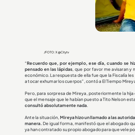
/FOTO: X @Citytv
“
Recuerdo que, por ejemplo, ese día, cuando se hiz
pensado en las lápidas
, que por favor me avisaran 
económico. La respuesta de ella fue que la Fiscalía le
a tocar exhumar los cuerpos”, contó a El Tiempo Mirey
Pero, para sorpresa de Mireya, posteriormente la hija 
que el mensaje que le habían puesto a Tito Nelson est
consultó absolutamente nada
.
Ante la situación,
Mireya hizo un llamado a las autorid
manera.
De igual forma, manifestó que el abogado que 
ya han contratado su propio abogado para que vele por 