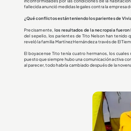
inconformidades por las condiciones de la habitación
fallecida anunció medidas legales contra la empresa 
¿Qué conflictos están teniendo los parientes de Vivia
Precisamente,
los resultados de la necropsia fueron 
del sepelio, los parientes de Tito Nelson han tenido
reveló la familia Martínez Hernández a través de El Tie
El boyacense Tito tenía cuatro hermanos, los cuale
puesto que siempre hubo una comunicación activa con la
al parecer, todo habría cambiado después de la noven