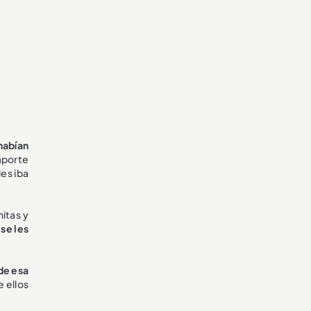
habían
aporte
les iba
nitas y
se les
de esa
e ellos