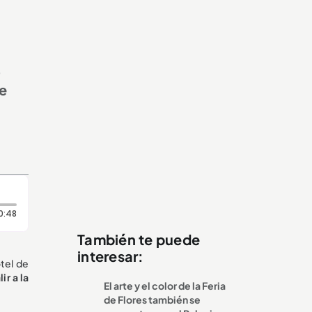
,
re
Duración: 48 segundos
0:48
También te puede
interesar:
otel de
ir a la
El arte y el color de la Feria
de Flores también se