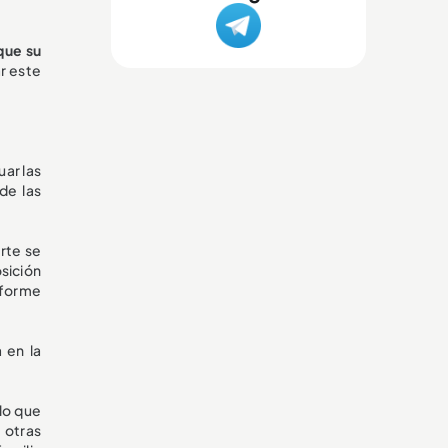
que su
r este
ar las
de las
rte se
osición
nforme
 en la
 lo que
 otras