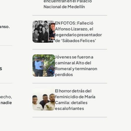
encuentran en el Palacio
Nacional de Medellín
EN FOTOS: Falleció
canso.
Alfonso Lizarazo, el
legendario presentador
de ‘Sábados Felices’
Jóvenes se fueron a
caminar al Alto del
s
Romeral y terminaron
perdidos
El horror detrás del
feminicidio de María
 hecho,
Camila: detalles
 nadie
escalofriantes