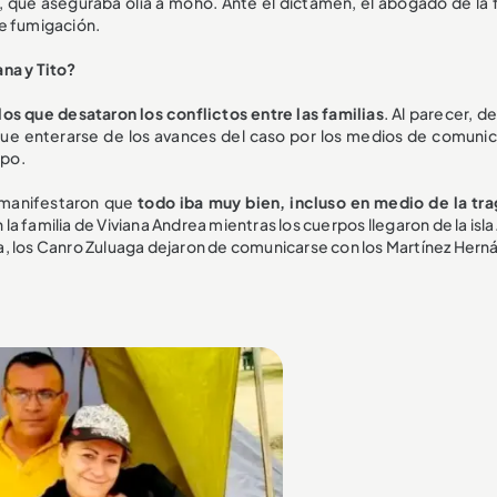
, que aseguraba olía a moho. Ante el dictamen, el abogado de la f
de fumigación.
na y Tito?
los que desataron los conflictos entre las familias
. Al parecer, 
 que enterarse de los avances del caso por los medios de comunic
mpo.
s manifestaron que
todo iba muy bien, incluso en medio de la tr
 familia de Viviana Andrea mientras los cuerpos llegaron de la isla
a, los Canro Zuluaga dejaron de comunicarse con los Martínez Hern