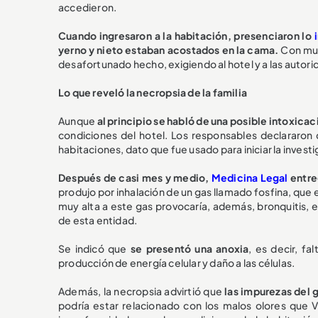
accedieron.
Cuando ingresaron a la habitación, presenciaron lo
yerno y nieto estaban acostados en la cama.
Con muc
desafortunado hecho, exigiendo al hotel y a las autori
Lo que reveló la necropsia de la familia
Aunque
al principio se habló de una posible intoxica
condiciones del hotel. Los responsables declararon
habitaciones, dato que fue usado para iniciar la investi
Después de casi mes y medio,
Medicina Legal
entreg
produjo por inhalación de un gas llamado fosfina, que e
muy alta a este gas provocaría, además, bronquitis, 
de esta entidad.
Se indicó que
se presentó una anoxia
, es decir, fa
producción de energía celular y daño a las células.
Además, la necropsia advirtió que
las impurezas del g
podría estar relacionado con los malos olores que 