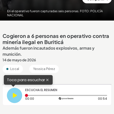
En el operativo fueron capturadas seis personas. FOTO: POLICÍA
NACIONAL
Cogieron a 6 personas en operativo contra
minería ilegal en Buriticá
Además fueron incautados explosivos, armas y
munición.
14 de mayo de 2026
Local
Yessica Pérez
×
Toca para escuchar
ESCUCHA EL RESUMEN
Tiempo transcurrido: 0 segundos
Dura
00:00
00:54