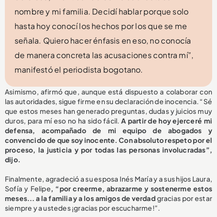
nombre y mi familia. Decidí hablar porque solo
hasta hoy conocí los hechos por los que se me
señala. Quiero hacer énfasis en eso, no conocía
de manera concreta las acusaciones contra mí”,
manifestó el periodista bogotano.
Asimismo, afirmó que, aunque está dispuesto a colaborar con
las autoridades, sigue firme en su declaración de inocencia. “Sé
que estos meses han generado preguntas, dudas y juicios muy
duros, para mí eso no ha sido fácil.
A partir de hoy ejerceré mi
defensa, acompañado de mi equipo de abogados y
convencido de que soy inocente. Con absoluto respeto por el
proceso, la justicia y por todas las personas involucradas”,
dijo.
Finalmente, agradeció a su esposa Inés María y a sus hijos Laura,
Sofía y Felipe
, “por creerme, abrazarme y sostenerme estos
meses... a la familia y a los amigos de verdad
gracias por estar
siempre y a ustedes ¡gracias por escucharme!”.