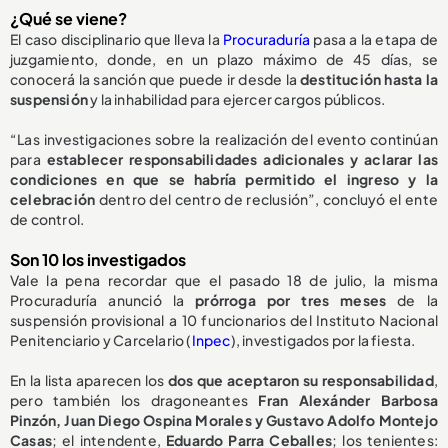
¿Qué se viene?
El caso disciplinario que lleva la
Procuraduría
pasa a la etapa de
juzgamiento, donde, en un plazo máximo de 45 días, se
conocerá la sanción que puede ir desde la
destitución hasta la
suspensión
y la inhabilidad para ejercer cargos públicos.
“Las investigaciones sobre la realización del evento continúan
para
establecer responsabilidades adicionales y aclarar las
condiciones en que se habría permitido el ingreso y la
celebración
dentro del centro de reclusión”, concluyó el ente
de control.
Son 10 los investigados
Vale la pena recordar que el pasado 18 de julio, la misma
Procuraduría anunció la
prórroga por tres meses
de la
suspensión provisional a 10 funcionarios del Instituto Nacional
Penitenciario y Carcelario (
Inpec
), investigados por la fiesta.
En la lista aparecen los
dos que aceptaron su responsabilidad
,
pero también los dragoneantes
Fran Alexánder Barbosa
Pinzón, Juan Diego Ospina Morales y Gustavo Adolfo Montejo
Casas
; el intendente,
Eduardo Parra Ceballes
; los tenientes: