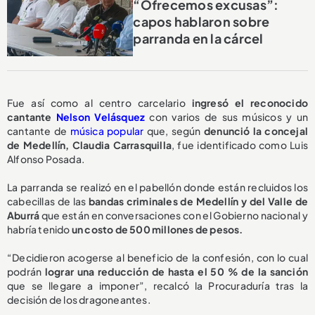
“Ofrecemos excusas”:
capos hablaron sobre
parranda en la cárcel
Fue así como al centro carcelario
ingresó el reconocido
cantante
Nelson Velásquez
con varios de sus músicos y un
cantante de
música popular
que, según
denunció la concejal
de Medellín, Claudia Carrasquilla
, fue identificado como Luis
Alfonso Posada.
La parranda se realizó en el pabellón donde están recluidos los
cabecillas de las
bandas criminales de Medellín y del Valle de
Aburrá
que están en conversaciones con el Gobierno nacional y
habría tenido
un costo de 500 millones de pesos.
“Decidieron acogerse al beneficio de la confesión, con lo cual
podrán
lograr una reducción de hasta el 50 % de la sanción
que se llegare a imponer”, recalcó la Procuraduría tras la
decisión de los dragoneantes.