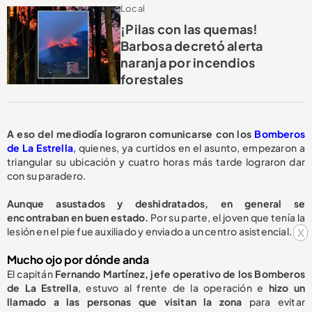
Local
¡Pilas con las quemas!
Barbosa decretó alerta
naranja por incendios
forestales
A eso del mediodía lograron comunicarse con los
Bomberos
de La Estrella
,
quienes, ya curtidos en el asunto, empezaron a
triangular su ubicación y cuatro horas más tarde lograron dar
con su paradero.
Aunque asustados y deshidratados, en general se
encontraban en buen estado.
Por su parte, el joven que tenía la
x
lesión en el pie fue auxiliado y enviado a un centro asistencial.
Mucho ojo por dónde anda
El capitán
Fernando Martínez, jefe operativo de los Bomberos
de La Estrella
, estuvo al frente de la operación e
hizo un
llamado a las personas que visitan la zona
para evitar