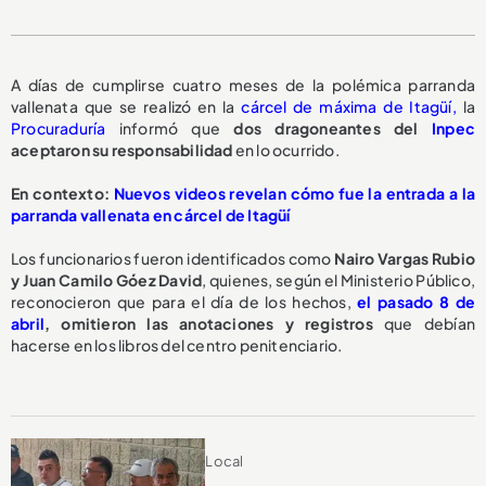
A días de cumplirse cuatro meses de la polémica parranda
vallenata que se realizó en la
cárcel de máxima de Itagüí,
la
Procuraduría
informó que
dos dragoneantes del
Inpec
aceptaron su responsabilidad
en lo ocurrido.
En contexto:
Nuevos videos revelan cómo fue la entrada a la
parranda vallenata en cárcel de Itagüí
Los funcionarios fueron identificados como
Nairo Vargas Rubio
y Juan Camilo Góez David
, quienes, según el Ministerio Público,
reconocieron que para el día de los hechos,
el pasado 8 de
abril
,
omitieron las anotaciones y registros
que debían
hacerse en los libros del centro penitenciario.
Local