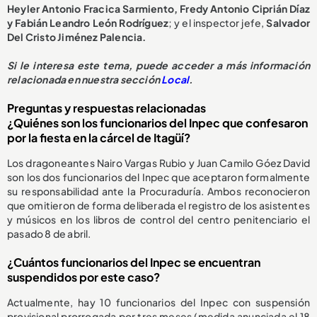
Heyler Antonio Fracica Sarmiento, Fredy Antonio Ciprián Díaz
y Fabián Leandro León Rodríguez
; y el inspector jefe,
Salvador
Del Cristo Jiménez Palencia.
Si le interesa este tema, puede acceder a más información
relacionada en nuestra sección
Local
.
Preguntas y respuestas relacionadas
¿Quiénes son los funcionarios del Inpec que confesaron
por la fiesta en la cárcel de Itagüí?
Los dragoneantes Nairo Vargas Rubio y Juan Camilo Góez David
son los dos funcionarios del Inpec que aceptaron formalmente
su responsabilidad ante la Procuraduría. Ambos reconocieron
que omitieron de forma deliberada el registro de los asistentes
y músicos en los libros de control del centro penitenciario el
pasado 8 de abril.
¿Cuántos funcionarios del Inpec se encuentran
suspendidos por este caso?
Actualmente, hay 10 funcionarios del Inpec con suspensión
provisional prorrogada por tres meses (medida anunciada el 18