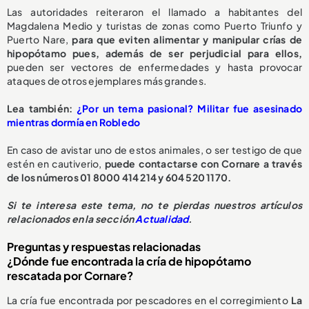
Las autoridades reiteraron el llamado a habitantes del
Magdalena Medio y turistas de zonas como Puerto Triunfo y
Puerto Nare,
para que eviten alimentar y manipular crías de
hipopótamo pues, además de ser perjudicial para ellos,
pueden ser vectores de enfermedades y hasta provocar
ataques de otros ejemplares más grandes.
L
ea también:
¿Por un tema pasional? Militar fue asesinado
mientras dormía en Robledo
En caso de avistar uno de estos animales, o ser testigo de que
estén en cautiverio,
puede contactarse con Cornare a través
de los números 01 8000 414 214 y 604 520 1170.
S
i te interesa este tema, no te pierdas nuestros artículos
relacionados en la sección
Actualidad
.
Preguntas y respuestas relacionadas
¿Dónde fue encontrada la cría de hipopótamo
rescatada por Cornare?
La cría fue encontrada por pescadores en el corregimiento
La