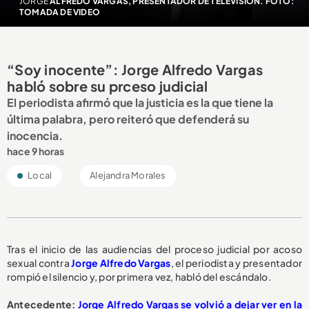
JORGE
ALFREDO VARGAS, PRESENTADOR DE TELEVISIÓN. FOTO:
TOMADA DE VIDEO
“Soy inocente”: Jorge Alfredo Vargas
habló sobre su prceso judicial
El periodista afirmó que la justicia es la que tiene la
última palabra, pero reiteró que defenderá su
inocencia.
hace 9 horas
Local
Alejandra Morales
Tras el inicio de las audiencias del proceso judicial por acoso
sexual contra
Jorge Alfredo Vargas
, el periodista y presentador
rompió el silencio y, por primera vez, habló del escándalo.
A
ntecedente:
Jorge Alfredo Vargas se volvió a dejar ver en la