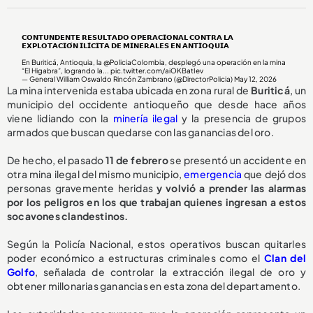
𝗖𝗢𝗡𝗧𝗨𝗡𝗗𝗘𝗡𝗧𝗘 𝗥𝗘𝗦𝗨𝗟𝗧𝗔𝗗𝗢 𝗢𝗣𝗘𝗥𝗔𝗖𝗜𝗢𝗡𝗔𝗟 𝗖𝗢𝗡𝗧𝗥𝗔 𝗟𝗔
𝗘𝗫𝗣𝗟𝗢𝗧𝗔𝗖𝗜𝗢́𝗡 𝗜𝗟𝗜́𝗖𝗜𝗧𝗔 𝗗𝗘 𝗠𝗜𝗡𝗘𝗥𝗔𝗟𝗘𝗦 𝗘𝗡 𝗔𝗡𝗧𝗜𝗢𝗤𝗨𝗜𝗔
En Buriticá, Antioquia, la
@PoliciaColombia
, desplegó una operación en la mina
“El Higabra”, logrando la...
pic.twitter.com/aiOKBatIev
— General William Oswaldo Rincón Zambrano (@DirectorPolicia)
May 12, 2026
La mina intervenida estaba ubicada en zona rural de
Buriticá
, un
municipio del occidente antioqueño que desde hace años
viene lidiando con la
minería ilegal
y la presencia de grupos
armados que buscan quedarse con las ganancias del oro.
De hecho, el pasado
11 de febrero
se presentó un accidente en
otra mina ilegal del mismo municipio,
emergencia
que dejó dos
personas gravemente heridas
y volvió a prender las alarmas
por los peligros en los que trabajan quienes ingresan a estos
socavones clandestinos.
Según la Policía Nacional, estos operativos buscan quitarles
poder económico a estructuras criminales como el
Clan del
Golfo
, señalada de controlar la extracción ilegal de oro y
obtener millonarias ganancias en esta zona del departamento.