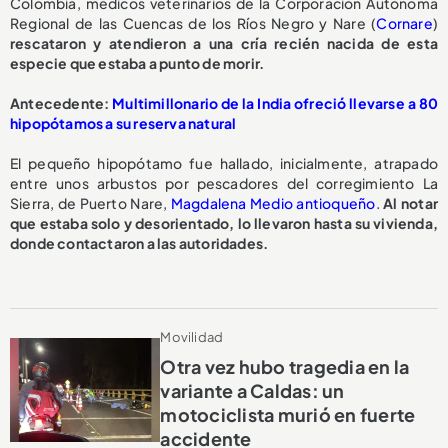
Colombia, médicos veterinarios de la Corporación Autónoma
Regional de las Cuencas de los Ríos Negro y Nare (
Cornare
)
rescataron y atendieron a una cría recién nacida de esta
especie que estaba a punto de morir.
A
ntecedente:
Multimillonario de la India ofreció llevarse a 80
hipopótamos a su reserva natural
El pequeño hipopótamo fue hallado, inicialmente, atrapado
entre unos arbustos por pescadores del corregimiento La
Sierra, de Puerto Nare,
Magdalena Medio antioqueño
.
Al notar
que estaba solo y desorientado, lo llevaron hasta su vivienda,
donde contactaron a las autoridades.
Movilidad
Otra vez hubo tragedia en la
variante a Caldas: un
motociclista murió en fuerte
accidente