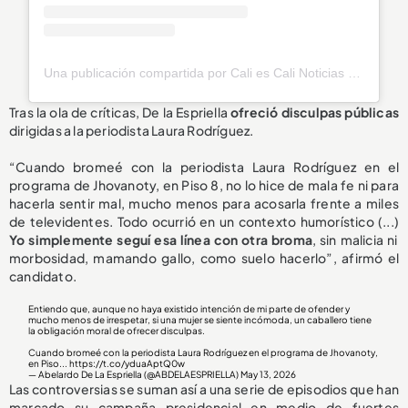
Una publicación compartida por Cali es Cali Noticias (@caliescalinoticias)
Tras la ola de críticas, De la Espriella
ofreció disculpas públicas
dirigidas a la periodista Laura Rodríguez.
“Cuando bromeé con la periodista Laura Rodríguez en el
programa de Jhovanoty, en Piso 8, no lo hice de mala fe ni para
hacerla sentir mal, mucho menos para acosarla frente a miles
de televidentes. Todo ocurrió en un contexto humorístico (...)
Yo simplemente seguí esa línea con otra broma
, sin malicia ni
morbosidad, mamando gallo, como suelo hacerlo”, afirmó el
candidato.
Entiendo que, aunque no haya existido intención de mi parte de ofender y
mucho menos de irrespetar, si una mujer se siente incómoda, un caballero tiene
la obligación moral de ofrecer disculpas.
Cuando bromeé con la periodista Laura Rodríguez en el programa de Jhovanoty,
en Piso...
https://t.co/yduaAptQ0w
— Abelardo De La Espriella (@ABDELAESPRIELLA)
May 13, 2026
Las controversias se suman así a una serie de episodios que han
marcado su campaña presidencial en medio de fuertes