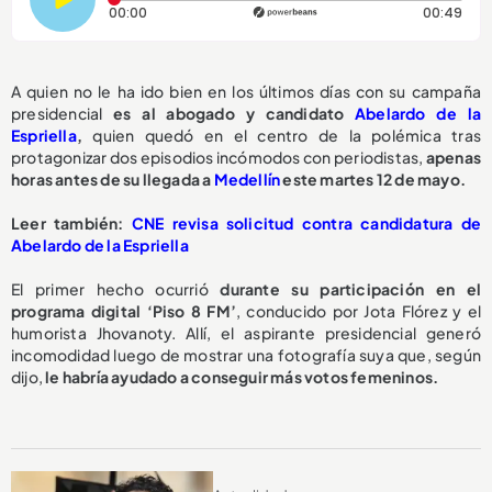
Tiempo transcurrido: 0 segundos
Dura
00:00
00:49
A quien no le ha ido bien en los últimos días con su campaña
presidencial
es al abogado y candidato
Abelardo de la
Espriella
,
quien quedó en el centro de la polémica tras
protagonizar dos episodios incómodos con periodistas,
apenas
horas antes de su llegada a
Medellín
este martes 12 de mayo.
Leer también:
CNE revisa solicitud contra candidatura de
Abelardo de la Espriella
El primer hecho ocurrió
durante su participación en el
programa digital ‘Piso 8 FM’
, conducido por Jota Flórez y el
humorista Jhovanoty. Allí, el aspirante presidencial generó
incomodidad luego de mostrar una fotografía suya que, según
dijo,
le habría ayudado a conseguir más votos femeninos.