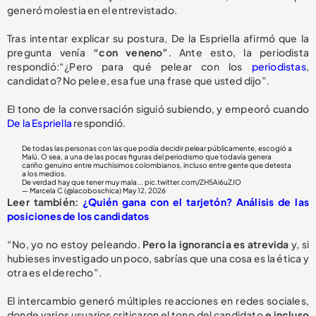
generó molestia en el entrevistado.
Tras intentar explicar su postura, De la Espriella afirmó que la
pregunta venía
“con veneno”
. Ante esto, la periodista
respondió:“¿Pero para qué pelear con los
periodistas
,
candidato? No pelee, esa fue una frase que usted dijo”.
El tono de la conversación siguió subiendo, y empeoró cuando
De la Espriella
respondió.
De todas las personas con las que podía decidir pelear públicamente, escogió a
Malú. O sea, a una de las pocas figuras del periodismo que todavía genera
cariño genuino entre muchísimos colombianos, incluso entre gente que detesta
a los medios.
De verdad hay que tener muy mala...
pic.twitter.com/ZH5Ai6uZJO
— Marcela C (@lacoboschica)
May 12, 2026
Leer también:
¿Quién gana con el tarjetón? Análisis de las
posiciones de los candidatos
“No, yo no estoy peleando.
Pero la ignorancia es atrevida
y, si
hubieses investigado un poco, sabrías que una cosa es la ética y
otra es el derecho”.
El intercambio generó múltiples reacciones en redes sociales,
donde varios usuarios criticaron el tono del candidato
e incluso