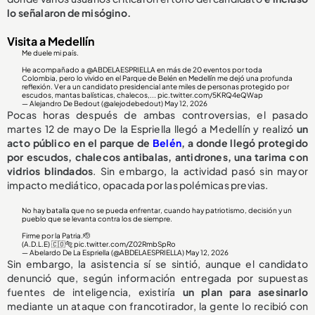
lo señalaron de misógino.
Visita a Medellín
Me duele mi país.
He acompañado a
@ABDELAESPRIELLA
en más de 20 eventos por toda
Colombia, pero lo vivido en el Parque de Belén en Medellín me dejó una profunda
reflexión. Ver a un candidato presidencial ante miles de personas protegido por
escudos, mantas balísticas, chalecos,...
pic.twitter.com/5KRQ4eQWap
— Alejandro De Bedout (@alejodebedout)
May 12, 2026
Pocas horas después de ambas controversias, el pasado
martes 12 de mayo De la Espriella llegó a Medellín y realizó
un
acto público en el parque de
Belén
, a donde llegó protegido
por escudos, chalecos antibalas, antidrones, una tarima con
vidrios blindados
. Sin embargo, la actividad pasó sin mayor
impacto mediático, opacada por las polémicas previas.
No hay batalla que no se pueda enfrentar, cuando hay patriotismo, decisión y un
pueblo que se levanta contra los de siempre.
Firme por la Patria.🫡
(A.D.L.E) 🇨🇴🐅
pic.twitter.com/Z02RmbSpRo
— Abelardo De La Espriella (@ABDELAESPRIELLA)
May 12, 2026
Sin embargo, la asistencia sí se sintió, aunque el candidato
denunció que, según información entregada por supuestas
fuentes de inteligencia, existiría
un plan para asesinarlo
mediante un ataque con francotirador, la gente lo recibió con