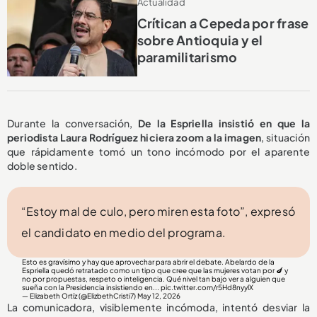
Actualidad
Crítican a Cepeda por frase
sobre Antioquia y el
paramilitarismo
Durante la conversación,
De la Espriella insistió en que la
periodista Laura Rodríguez hiciera zoom a la imagen
, situación
que rápidamente tomó un tono incómodo por el aparente
doble sentido.
“Estoy mal de culo, pero miren esta foto”, expresó
el candidato en medio del programa.
Esto es gravísimo y hay que aprovechar para abrir el debate. Abelardo de la
Espriella quedó retratado como un tipo que cree que las mujeres votan por 🍆 y
no por propuestas, respeto o inteligencia. Qué nivel tan bajo ver a alguien que
sueña con la Presidencia insistiendo en...
pic.twitter.com/r5Hd8nyylX
— Elizabeth Ortíz (@ElizbethCristi7)
May 12, 2026
La comunicadora, visiblemente incómoda, intentó desviar la