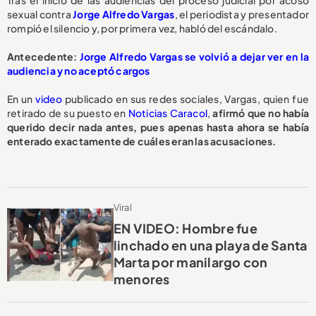
Tras el inicio de las audiencias del proceso judicial por acoso
sexual contra
Jorge Alfredo Vargas
, el periodista y presentador
rompió el silencio y, por primera vez, habló del escándalo.
A
ntecedente:
Jorge Alfredo Vargas se volvió a dejar ver en la
audiencia y no aceptó cargos
En un
video
publicado en sus redes sociales, Vargas, quien fue
retirado de su puesto en
Noticias Caracol
,
afirmó que no había
querido decir nada antes, pues apenas hasta ahora se había
enterado exactamente de cuáles eran las acusaciones.
Viral
EN VIDEO: Hombre fue
linchado en una playa de Santa
Marta por manilargo con
menores