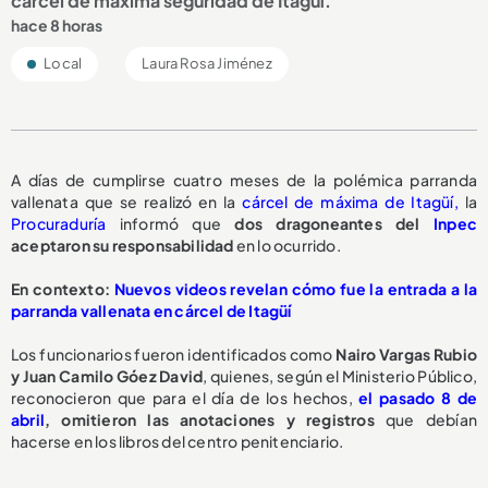
cárcel de máxima seguridad de Itagüí.
hace 8 horas
Local
Laura Rosa Jiménez
A días de cumplirse cuatro meses de la polémica parranda
vallenata que se realizó en la
cárcel de máxima de Itagüí,
la
Procuraduría
informó que
dos dragoneantes del
Inpec
aceptaron su responsabilidad
en lo ocurrido.
En contexto:
Nuevos videos revelan cómo fue la entrada a la
parranda vallenata en cárcel de Itagüí
Los funcionarios fueron identificados como
Nairo Vargas Rubio
y Juan Camilo Góez David
, quienes, según el Ministerio Público,
reconocieron que para el día de los hechos,
el pasado 8 de
abril
,
omitieron las anotaciones y registros
que debían
hacerse en los libros del centro penitenciario.