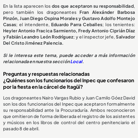
En la lista aparecen los
dos que aceptaron su responsabilidad
,
pero también los dragoneantes
Fran Alexánder Barbosa
Pinzón, Juan Diego Ospina Morales y Gustavo Adolfo Montejo
Casas
; el intendente,
Eduardo Parra Ceballes
; los tenientes:
Heyler Antonio Fracica Sarmiento, Fredy Antonio Ciprián Díaz
y Fabián Leandro León Rodríguez
; y el inspector jefe,
Salvador
Del Cristo Jiménez Palencia.
Si le interesa este tema, puede acceder a más información
relacionada en nuestra sección
Local
.
Preguntas y respuestas relacionadas
¿Quiénes son los funcionarios del Inpec que confesaron
por la fiesta en la cárcel de Itagüí?
Los dragoneantes Nairo Vargas Rubio y Juan Camilo Góez David
son los dos funcionarios del Inpec que aceptaron formalmente
su responsabilidad ante la Procuraduría. Ambos reconocieron
que omitieron de forma deliberada el registro de los asistentes
y músicos en los libros de control del centro penitenciario el
pasado 8 de abril.