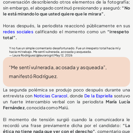
conversación describiendo otros elementos de la fotografía;
sin embargo, el abogado continuó presionando y aseguró:
“No
le está mirando lo que usted quiere que le mirara”.
Horas después, la periodista reaccionó públicamente en sus
redes sociales
calificando el momento como un
“irrespeto
total”.
Y no fue un simple comentario desafortunado. Fue un irrespeto total hacia mí y
hacia mi trabajo. Me sentí vulnerada, acosada y asqueada.
— Laura Rodríguez (@laurarogrr)
May 12, 2026
“Me sentí vulnerada, acosada y asqueada”,
manifestó Rodríguez.
La segunda polémica se produjo poco después durante una
entrevista con
Noticias Caracol
, donde
De la Espriella
sostuvo
un fuerte intercambio verbal con la periodista
María Lucía
Fernández
, conocida como Malú.
El momento de tensión surgió cuando la comunicadora le
recordó una frase previamente dicha por el candidato:
“La
ética no tiene nada que ver con el derecho”
, comentario que