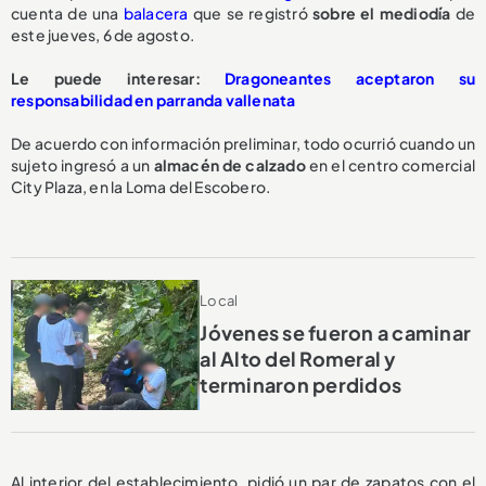
cuenta de una
balacera
que se registró
sobre el mediodía
de
este jueves, 6 de agosto.
Le puede interesar:
Dragoneantes aceptaron su
responsabilidad en parranda vallenata
De acuerdo con información preliminar, todo ocurrió cuando un
sujeto ingresó a un
almacén de calzado
en el centro comercial
City Plaza, en la Loma del Escobero.
Local
Jóvenes se fueron a caminar
al Alto del Romeral y
terminaron perdidos
Al interior del establecimiento, pidió un par de zapatos con el