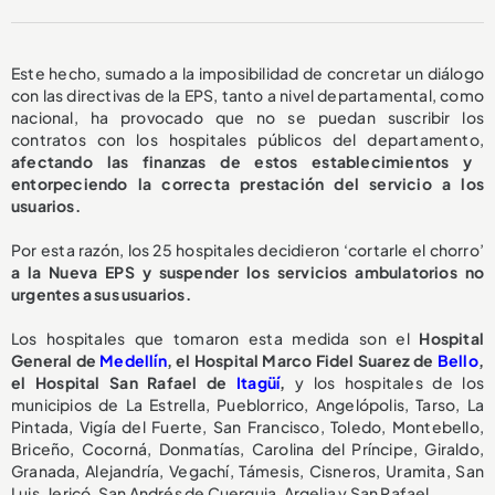
Este hecho, sumado a la imposibilidad de concretar un diálogo
con las directivas de la EPS, tanto a nivel departamental, como
nacional, ha provocado que no se puedan suscribir los
contratos con los hospitales públicos del departamento,
afectando las finanzas de estos establecimientos y
entorpeciendo la correcta prestación del servicio a los
usuarios.
Por esta razón, los 25 hospitales decidieron ‘cortarle el chorro’
a la Nueva EPS y suspender los servicios ambulatorios no
urgentes a sus usuarios.
Los hospitales que tomaron esta medida son el
Hospital
General de
Medellín
, el Hospital Marco Fidel Suarez de
Bello
,
el Hospital San Rafael de
Itagüí
,
y los hospitales de los
municipios de La Estrella, Pueblorrico, Angelópolis, Tarso, La
Pintada, Vigía del Fuerte, San Francisco, Toledo, Montebello,
Briceño, Cocorná, Donmatías, Carolina del Príncipe, Giraldo,
Granada, Alejandría, Vegachí, Támesis, Cisneros, Uramita, San
Luis, Jericó, San Andrés de Cuerquia, Argelia y San Rafael.