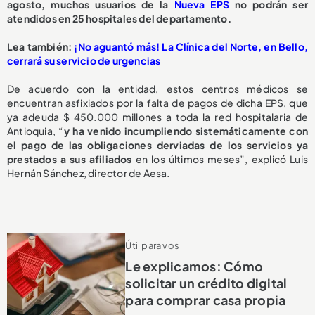
agosto,
muchos usuarios de la
Nueva EPS
no podrán ser
atendidos en 25 hospitales del departamento.
L
ea también:
¡No aguantó más! La Clínica del Norte, en Bello,
cerrará su servicio de urgencias
De acuerdo con la entidad, estos centros médicos se
encuentran asfixiados por la falta de pagos de dicha EPS, que
ya adeuda $ 450.000 millones a toda la red hospitalaria de
Antioquia, “
y ha venido incumpliendo sistemáticamente con
el pago de las obligaciones derviadas de los servicios ya
prestados a sus afiliados
en los últimos meses”, explicó Luis
Hernán Sánchez, director de Aesa.
Útil para vos
Le explicamos: Cómo
solicitar un crédito digital
para comprar casa propia