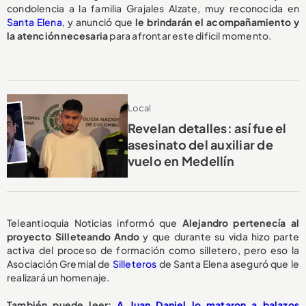
condolencia a la familia Grajales Alzate, muy reconocida en
Santa Elena
, y anunció que
le brindarán el acompañamiento y
la atención necesaria
para afrontar este dificil momento.
Local
Revelan detalles: así fue el
asesinato del auxiliar de
vuelo en Medellín
Teleantioquia Noticias informó que
Alejandro pertenecía al
proyecto Silleteando Ando
y que durante su vida hizo parte
activa del proceso de formación como silletero, pero eso la
Asociación Gremial de
Silleteros
de Santa Elena aseguró que le
realizará un homenaje.
También puede leer:
A Juan Daniel lo mataron a balazos