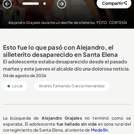
Compartir
1
2
Alejandro Grajales durante un desfile de silleteros. FOTO: CORTESÍA
Esto fue lo que pasó con Alejandro, el
silleterito desaparecido en Santa Elena
El adolescente estaba desaparecido desde el pasado
martes y este jueves el alcalde dio una dolorosa noticia.
06 de agosto de 2026
Local
Andrés Fernando García Hernández
La búsqueda de
Alejandro Grajales
no terminó como se
esperaba. El adolescente
fue hallado sin vida
en zona rural del
corregimiento de Santa Elena, al oriente de
Medellín
.