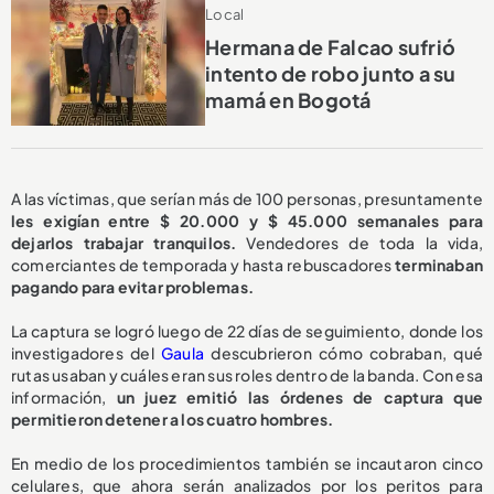
Local
Hermana de Falcao sufrió
intento de robo junto a su
mamá en Bogotá
A las víctimas, que serían más de 100 personas, presuntamente
les exigían entre $ 20.000 y $ 45.000 semanales para
dejarlos trabajar tranquilos.
Vendedores de toda la vida,
comerciantes de temporada y hasta rebuscadores
terminaban
pagando para evitar problemas.
La captura se logró luego de 22 días de seguimiento, donde los
investigadores del
Gaula
descubrieron cómo cobraban, qué
rutas usaban y cuáles eran sus roles dentro de la banda. Con esa
información,
un juez emitió las órdenes de captura que
permitieron detener a los cuatro hombres.
En medio de los procedimientos también se incautaron cinco
celulares, que ahora serán analizados por los peritos para