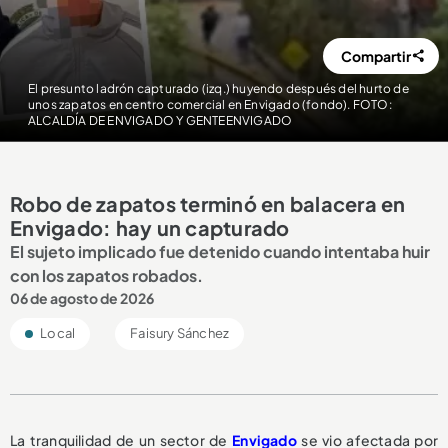
Compartir
El presunto ladrón capturado (izq.) huyendo después del hurto de
unos zapatos en centro comercial en Envigado (fondo). FOTO:
ALCALDÍA DE ENVIGADO Y GENTEENVIGADO
Robo de zapatos terminó en balacera en
Envigado: hay un capturado
El sujeto implicado fue detenido cuando intentaba huir
con los zapatos robados.
06 de agosto de 2026
Local
Faisury Sánchez
La tranquilidad de un sector de
Envigado
se vio afectada por