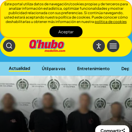
Este portal utiliza datos de navegación/cookies propias y de terceros para
analizar información estadística, optimizar funcionalidades y mostrar
publicidad relacionada con sus preferencias. Si continúa navegando,
usted estará aceptando nuestra política de cookies. Puede conocer cómo
deshabilitarlas u obtener más información en nuestra
politica de cookies
Aceptar
Cerrar
Actualidad
Útil para vos
Entretenimiento
Depo
Compartir