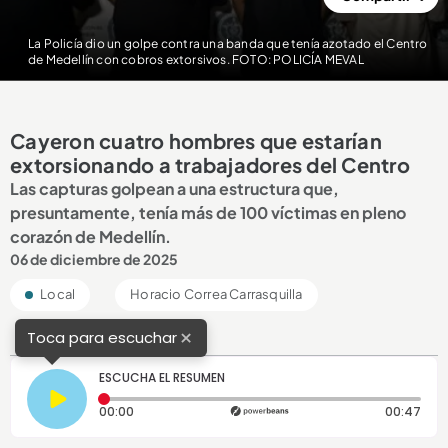
La Policía dio un golpe contra una banda que tenía azotado el Centro
de Medellín con cobros extorsivos. FOTO: POLICÍA MEVAL
Cayeron cuatro hombres que estarían
extorsionando a trabajadores del Centro
Las capturas golpean a una estructura que,
presuntamente, tenía más de 100 víctimas en pleno
corazón de Medellín.
06 de diciembre de 2025
Local
Horacio Correa Carrasquilla
×
Toca para escuchar
ESCUCHA EL RESUMEN
Tiempo transcurrido: 0 segundos
Dura
00:00
00:47