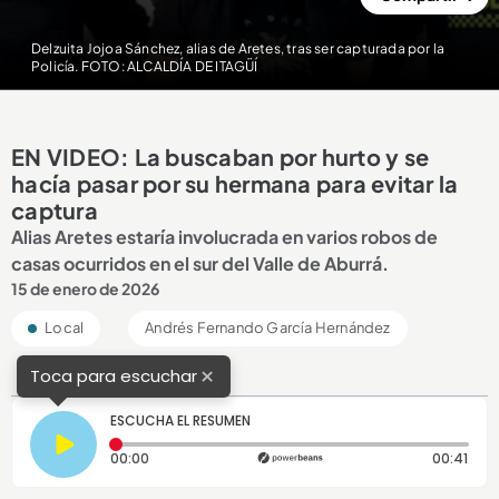
Delzuita Jojoa Sánchez, alias de Aretes, tras ser capturada por la
Policía. FOTO: ALCALDÍA DE ITAGÜÍ
EN VIDEO: La buscaban por hurto y se
hacía pasar por su hermana para evitar la
captura
Alias Aretes estaría involucrada en varios robos de
casas ocurridos en el sur del Valle de Aburrá.
15 de enero de 2026
Local
Andrés Fernando García Hernández
×
Toca para escuchar
ESCUCHA EL RESUMEN
Tiempo transcurrido: 0 segundos
Dura
00:00
00:41