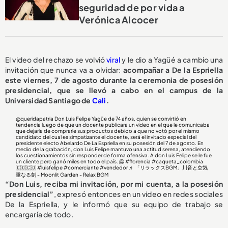
seguridad de por vida a
Verónica Alcocer
El video del rechazo se volvió
viral
y le dio a Yagüé a cambio una
invitación que nunca va a olvidar:
acompañar a De la Espriella
este viernes, 7 de agosto durante la ceremonia de posesión
presidencial, que se llevó a cabo en el campus de la
Universidad Santiago de
Cali
.
@queridapatria
Don Luis Felipe Yagüe de 74 años, quien se convirtió en
tendencia luego de que un docente publicara un video en el que le comunicaba
que dejaría de comprarle sus productos debido a que no votó por el mismo
candidato del cual es simpatizante el docente, será el invitado especial del
presidente electo Abelardo De La Espriella en su posesión del 7 de agosto. En
medio de la grabación, don Luis Felipe mantuvo una actitud serena, atendiendo
los cuestionamientos sin responder de forma ofensiva. A don Luis Felipe se le fue
un cliente pero ganó miles en todo el país. 🤗
#florencia
#caqueta_colombia
🇨🇴🇨🇴
#luisfelipe
#comerciante
#vendedor
♬ 「リラックスBGM」川音と空気
重なる刻 - Moonlit Garden - Relax BGM
“Don Luis, reciba mi invitación, por mi cuenta, a la posesión
presidencial”
, expresó entonces en un video en redes sociales
De la Espriella, y le informó que su equipo de trabajo se
encargaría de todo.