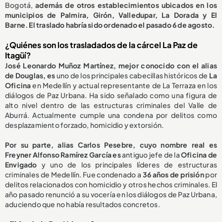
Bogotá,
además de otros establecimientos ubicados en los
municipios de Palmira, Girón, Valledupar, La Dorada y El
Barne. El traslado habría sido ordenado el pasado 6 de agosto.
¿Quiénes son los trasladados de la cárcel La Paz de
Itagüí?
José Leonardo Muñoz Martínez, mejor conocido con el alias
de Douglas, es
uno de los principales cabecillas históricos de
La
Oficina
en Medellín y actual representante de La Terraza en los
diálogos de Paz Urbana. Ha sido señalado como una figura de
alto nivel dentro de las estructuras criminales del Valle de
Aburrá. Actualmente cumple una condena por delitos como
desplazamiento forzado, homicidio y extorsión.
Por su parte, alias Carlos Pesebre, cuyo nombre real es
Freyner Alfonso Ramírez García es
antiguo jefe de la
Oficina de
Envigado
y uno de los principales líderes de estructuras
criminales de Medellín. Fue condenado a
36 años de prisión
por
delitos relacionados con homicidio y otros hechos criminales. El
año pasado renunció a su vocería en los diálogos de Paz Urbana,
aduciendo que no había resultados concretos.