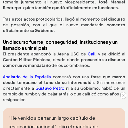
tomarle juramento al nuevo vicepresidente,
José Manuel
Restrepo
, quien
también quedó oficialmente en funciones.
Tras estos actos protocolarios, llegó el momento del
discurso
de posesión, con el que el nuevo mandatario
comenzó
oficialmente su Gobierno.
Un discurso fuerte, con seguridad, instituciones y un
llamado a unir al país
El presidente abandonó la Arena USC de
Cali
, y se dirigió al
Cantón Militar Pichinca
, desde donde
pronunció su discurso
como nuevo mandatario
de los colombianos.
Abelardo de la Espriella
comenzó con una
frase que marcó
desde temprano el tono de su intervenció
n. Sin mencionar
directamente a
Gustavo Petro
ni a su Gobierno, habló de un
cambio de rumbo y de dejar atrás lo que calificó como años de
x
resignación.
“He venido a cerrar un largo capítulo de
resignación nacional”, dijo el mandatario.