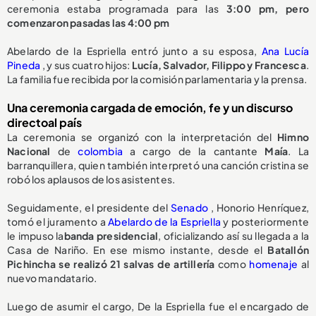
ceremonia estaba programada para las
3:00 pm, pero
comenzaron pasadas las 4:00 pm
Abelardo de la Espriella entró junto a su esposa,
Ana Lucía
Pineda
, y sus cuatro hijos:
Lucía, Salvador, Filippo y Francesca
.
La familia fue recibida por la comisión parlamentaria y la prensa.
Una ceremonia cargada de emoción, fe y un discurso
directoal país
La ceremonia se organizó con la interpretación del
Himno
Nacional
de
colombia
a cargo de la cantante
Maía
. La
barranquillera, quien también interpretó una canción cristina se
robó los aplausos de los asistentes.
Seguidamente, el presidente del
Senado
, Honorio Henríquez,
tomó el juramento a
Abelardo de la Espriella
y posteriormente
le impuso la
banda presidencial
, oficializando así su llegada a la
Casa de Nariño. En ese mismo instante, desde el
Batallón
Pichincha se realizó 21 salvas de artillería
como
homenaje
al
nuevo mandatario.
Luego de asumir el cargo, De la Espriella fue el encargado de