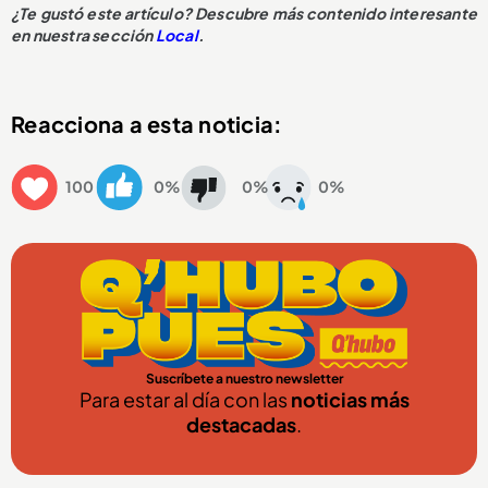
¿Te gustó este artículo? Descubre más contenido interesante
en nuestra sección
Local
.
Reacciona a esta noticia:
100
0%
0%
0%
Suscríbete a nuestro newsletter
Para estar al día con las
noticias más
destacadas
.