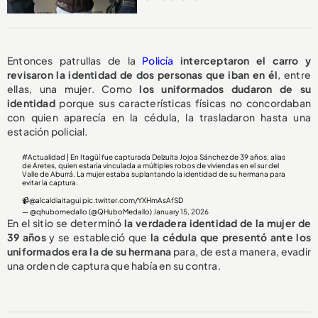
Entonces patrullas de la
Policía
interceptaron el carro y
revisaron la identidad de dos personas que iban en él
, entre
ellas, una mujer. Como
los uniformados dudaron de su
identidad
porque sus características físicas no concordaban
con quien aparecía en la cédula, la trasladaron hasta una
estación policial.
#Actualidad
| En Itagüí fue capturada Delzuita Jojoa Sánchez de 39 años, alias
de Aretes, quien estaría vinculada a múltiples robos de viviendas en el sur del
Valle de Aburrá. La mujer estaba suplantando la identidad de su hermana para
evitar la captura.
📹
@alcaldiaitagui
pic.twitter.com/YXHmAsAfSD
— @qhubomedallo (@QHuboMedallo)
January 15, 2026
En el sitio se determinó
la verdadera identidad de la mujer de
39 años
y se estableció que
la cédula que presentó ante los
uniformados era la de su hermana
para, de esta manera, evadir
una orden de captura que había en su contra.