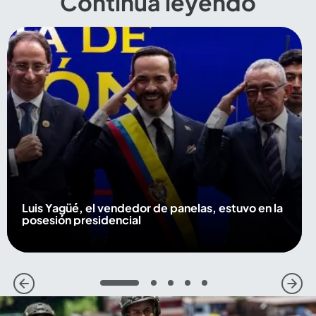
Continúa leyendo
Luis Yagüé, el vendedor de panelas, estuvo en la
posesión presidencial
1
2
3
4
5