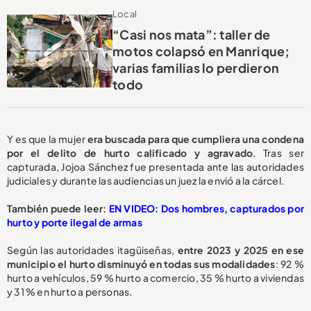
Local
“Casi nos mata”: taller de
motos colapsó en Manrique;
varias familias lo perdieron
todo
Y es que la mujer
era buscada para que cumpliera una condena
por el delito de hurto calificado y agravado
. Tras ser
capturada, Jojoa Sánchez fue presentada ante las autoridades
judiciales y durante las audiencias un juez la envió a la cárcel.
También puede leer:
EN VIDEO: Dos hombres, capturados por
hurto y porte ilegal de armas
Según las autoridades itagüiseñas,
entre 2023 y 2025 en ese
municipio el hurto disminuyó en todas sus modalidades
: 92 %
hurto a vehículos, 59 % hurto a comercio, 35 % hurto a viviendas
y 31 % en hurto a personas.