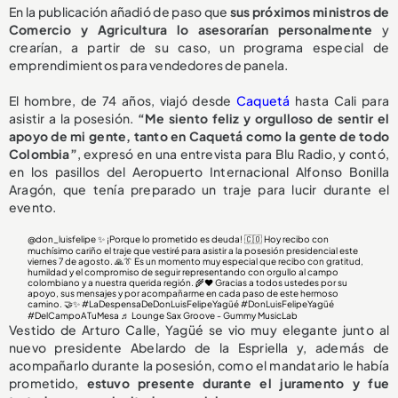
En la publicación añadió de paso que
sus próximos ministros de
Comercio y Agricultura lo asesorarían personalmente
y
crearían, a partir de su caso, un programa especial de
emprendimientos para vendedores de panela.
El hombre, de 74 años, viajó desde
Caquetá
hasta Cali para
asistir a la posesión.
“Me siento feliz y orgulloso de sentir el
apoyo de mi gente, tanto en Caquetá como la gente de todo
Colombia”
, expresó en una entrevista para Blu Radio, y contó,
en los pasillos del Aeropuerto Internacional Alfonso Bonilla
Aragón, que tenía preparado un traje para lucir durante el
evento.
@don_luisfelipe
✨ ¡Porque lo prometido es deuda! 🇨🇴 Hoy recibo con
muchísimo cariño el traje que vestiré para asistir a la posesión presidencial este
viernes 7 de agosto. 🙏👔 Es un momento muy especial que recibo con gratitud,
humildad y el compromiso de seguir representando con orgullo al campo
colombiano y a nuestra querida región. 🌾❤️ Gracias a todos ustedes por su
apoyo, sus mensajes y por acompañarme en cada paso de este hermoso
camino. 🤝✨
#LaDespensaDeDonLuisFelipeYagüé
#DonLuisFelipeYagüé
#DelCampoATuMesa
♬ Lounge Sax Groove - Gummy MusicLab
Vestido de Arturo Calle, Yagüé se vio muy elegante junto al
nuevo presidente Abelardo de la Espriella y, además de
acompañarlo durante la posesión, como el mandatario le había
prometido,
estuvo presente durante el juramento y
fue