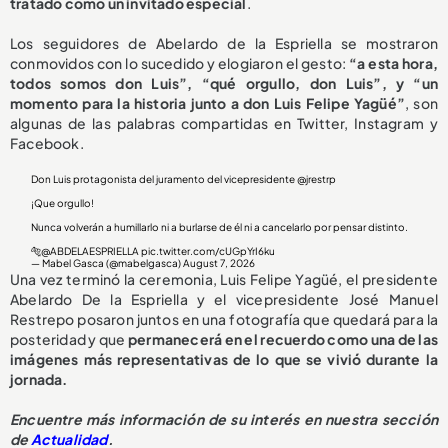
tratado como un invitado especial
.
Los seguidores de Abelardo de la Espriella se mostraron
conmovidos con lo sucedido y elogiaron el gesto:
“a esta hora,
todos somos don Luis”, “qué orgullo, don Luis”, y “un
momento para la historia junto a don Luis Felipe Yagüé”
, son
algunas de las palabras compartidas en Twitter, Instagram y
Facebook.
Don Luis protagonista del juramento del vicepresidente
@jrestrp
¡Que orgullo!
Nunca volverán a humillarlo ni a burlarse de él ni a cancelarlo por pensar distinto.
🐅
@ABDELAESPRIELLA
pic.twitter.com/cUGpYrI6ku
— Mabel Gasca (@mabelgasca)
August 7, 2026
Una vez terminó la ceremonia, Luis Felipe Yagüé, el presidente
Abelardo De la Espriella y el vicepresidente José Manuel
Restrepo posaron juntos en una fotografía que quedará para la
posteridad y que
permanecerá en el recuerdo como una de las
imágenes más representativas de lo que se vivió durante la
jornada.
Encuentre más información de su interés en nuestra sección
de
Actualidad
.