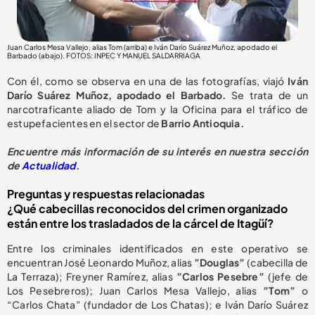
Juan Carlos Mesa Vallejo, alias Tom (arriba) e Iván Darío Suárez Muñoz, apodado el
Barbado (abajo). FOTOS: INPEC Y MANUEL SALDARRIAGA
Con él, como se observa en una de las fotografías, viajó
Iván
Darío Suárez Muñoz, apodado el Barbado.
Se trata de un
narcotraficante aliado de Tom y la Oficina para el tráfico de
estupefacientes en el sector de
Barrio Antioquia.
Encuentre más información de su interés en nuestra sección
de
Actualidad
.
Preguntas y respuestas relacionadas
¿Qué cabecillas reconocidos del crimen organizado
están entre los trasladados de la cárcel de Itagüí?
Entre los criminales identificados en este operativo se
encuentran José Leonardo Muñoz, alias
”Douglas”
(cabecilla de
La Terraza); Freyner Ramírez, alias
”Carlos Pesebre”
(jefe de
Los Pesebreros); Juan Carlos Mesa Vallejo, alias
”Tom”
o
“Carlos Chata” (fundador de Los Chatas); e Iván Darío Suárez