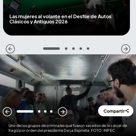
Las mujeres al volante en el Desfile de Autos
Clásicos y Antiguos 2026
1
2
3
4
5
Compartir
1
2
3
4
Uno de los grupos de criminales que fueron sacados de la cárcel de
Itagüí por orden del presidente De La Espriella. FOTO: INPEC