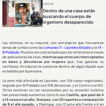
Judicial
Dentro de una casa están
buscando el cuerpo de
ingeniero desaparecido
Las víctimas, en su mayoría, son extranjeros que frecuentan
zonas de rumba como las
comunas 11 - Laureles Estadio
y la
14 -
El Poblado.
Muchos son contactados por los victimarios a través
de aplicaciones de citas,
mientras que otros son interceptados
en bares y discotecas por mujeres
que, tras ganarse su
confianza, introducen la sustancia dentro de algún líquido que
es bebido por la persona.
La zona más afectada es Laureles, con 106 casos registrados,
seguido por El Poblado con 108 denuncias, y el Centro con 80.
Otros sectores no tan reconocidos por su vocación turística
han presentado aumentos como lo son
Castilla, que pasó de 4
a 15 casos en un año; Aranjuez, con 20 reportes a comparación
de 8 el año pasado,
y Manrique, con 12 este año frente a 6 en