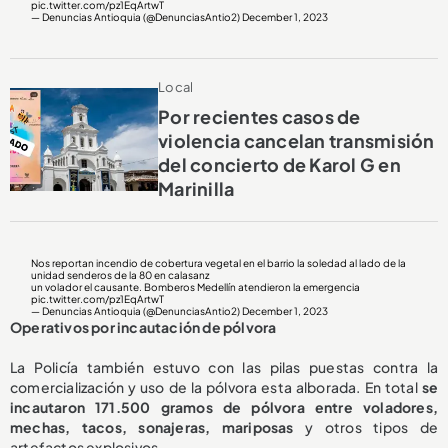
pic.twitter.com/pz1EqArtwT
— Denuncias Antioquia (@DenunciasAntio2)
December 1, 2023
Local
Por recientes casos de
violencia cancelan transmisión
del concierto de Karol G en
Marinilla
Nos reportan incendio de cobertura vegetal en el barrio la soledad al lado de la
unidad senderos de la 80 en calasanz
un volador el causante. Bomberos Medellín atendieron la emergencia
pic.twitter.com/pz1EqArtwT
— Denuncias Antioquia (@DenunciasAntio2)
December 1, 2023
Operativos por incautación de pólvora
La Policía también estuvo con las pilas puestas contra la
comercialización y uso de la pólvora esta alborada. En total
se
incautaron 171.500 gramos de pólvora entre voladores,
mechas, tacos, sonajeras, mariposas
y otros tipos de
artefactos explosivos.