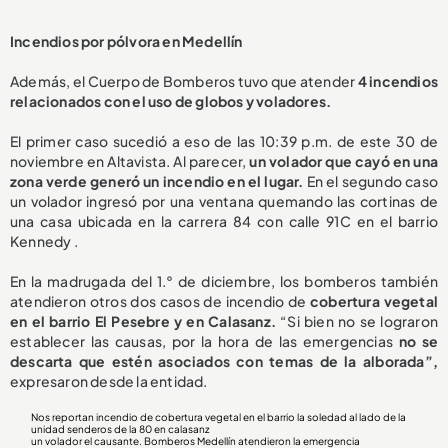
Incendios por pólvora en Medellín
Además, el Cuerpo de Bomberos tuvo que atender
4 incendios
relacionados con el uso de globos y voladores.
El primer caso sucedió a eso de las 10:39 p.m. de este 30 de
noviembre en Altavista. Al parecer,
un volador que cayó en una
zona verde generó un incendio en el lugar.
En el segundo caso
un volador ingresó por una ventana quemando las cortinas de
una casa ubicada en la carrera 84 con calle 91C en el barrio
Kennedy .
En la madrugada del 1.° de diciembre, los bomberos también
atendieron otros dos casos de incendio de
cobertura vegetal
en el barrio El Pesebre y en Calasanz.
“Si bien no se lograron
establecer las causas, por la hora de las emergencias
no se
descarta que estén asociados con temas de la alborada”,
expresaron desde la entidad.
Nos reportan incendio de cobertura vegetal en el barrio la soledad al lado de la
unidad senderos de la 80 en calasanz
un volador el causante. Bomberos Medellín atendieron la emergencia