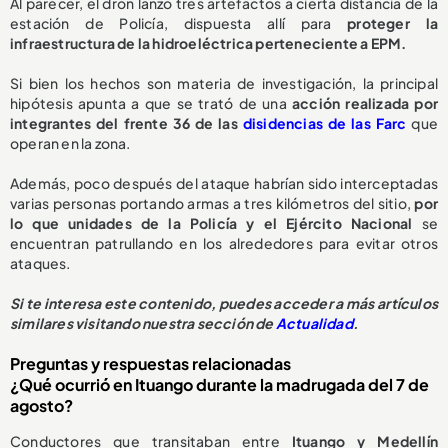
Al parecer, el dron lanzó tres artefactos a cierta distancia de la
estación de Policía, dispuesta allí para
proteger la
infraestructura de la hidroeléctrica perteneciente a EPM.
Si bien los hechos son materia de investigación, la principal
hipótesis apunta a que se trató de una
acción realizada por
integrantes del frente 36 de las
disidencias de las Farc
que
operan en la zona.
Además, poco después del ataque habrían sido interceptadas
varias personas portando armas a tres kilómetros del sitio,
por
lo que unidades de la Policía y el Ejército Nacional
se
encuentran patrullando en los alrededores para evitar otros
ataques.
Si te interesa este contenido, puedes acceder a más artículos
similares visitando nuestra sección de
Actualidad
.
Preguntas y respuestas relacionadas
¿Qué ocurrió en Ituango durante la madrugada del 7 de
agosto?
Conductores que transitaban entre
Ituango y Medellín