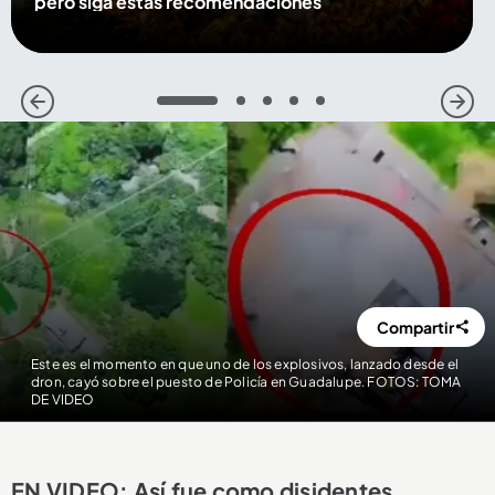
pero siga estas recomendaciones
1
2
3
4
5
Compartir
Este es el momento en que uno de los explosivos, lanzado desde el
dron, cayó sobre el puesto de Policía en Guadalupe. FOTOS: TOMA
DE VIDEO
EN VIDEO: Así fue como disidentes