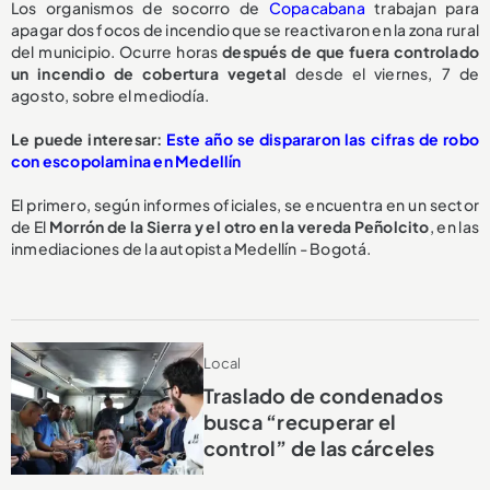
Los organismos de socorro de
Copacabana
trabajan para
apagar dos focos de incendio que se reactivaron en la zona rural
del municipio. Ocurre horas
después de que fuera controlado
un incendio de cobertura vegetal
desde el viernes, 7 de
agosto, sobre el mediodía.
Le puede interesar:
Este año se dispararon las cifras de robo
con escopolamina en Medellín
El primero, según informes oficiales, se encuentra en un sector
de El
Morrón de la Sierra y el otro en la vereda Peñolcito
, en las
inmediaciones de la autopista Medellín - Bogotá.
Local
Traslado de condenados
busca “recuperar el
control” de las cárceles