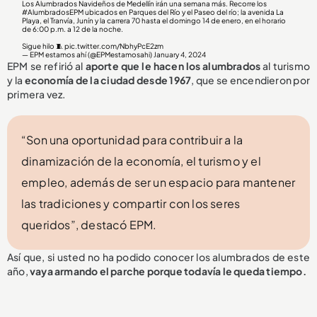
Los Alumbrados Navideños de Medellín irán una semana más. Recorre los
#AlumbradosEPM
ubicados en Parques del Río y el Paseo del río; la avenida La
Playa, el Tranvía, Junín y la carrera 70 hasta el domingo 14 de enero, en el horario
de 6:00 p.m. a 12 de la noche.
Sigue hilo 🧵
pic.twitter.com/NbhyPcE2zm
— EPM estamos ahí (@EPMestamosahi)
January 4, 2024
EPM se refirió al
aporte que le hacen los alumbrados
al turismo
y la
economía de la ciudad desde 1967
, que se encendieron por
primera vez.
“Son una oportunidad para contribuir a la
dinamización de la economía, el turismo y el
empleo, además de ser un espacio para mantener
las tradiciones y compartir con los seres
queridos”, destacó EPM.
Así que, si usted no ha podido conocer los alumbrados de este
año,
vaya armando el parche porque todavía le queda tiempo.