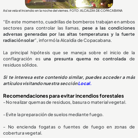
Así se veía el incendio en la noche del viernes. FOTO: ALCALDÍA DE COPACABANA
“En este momento, cuadrillas de bomberos trabajan en ambos
sectores para controlar las llamas,
pese a las condiciones
adversas generadas por las altas temperaturas y la fuerte
radiación solar
”, informó la Alcaldía de Copacabana.
La principal hipótesis que se maneja sobre el inicio de la
conflagración es
u
na presunta quema no controlada
de
residuos sólidos.
Si te interesa este contenido similar, puedes acceder a más
artículos visitando nuestra sección
Local.
Recomendaciones para evitar incendios forestales
- No realizar quemas de residuos, basura o material vegetal.
- Evite la preparación de suelos mediante fuego.
- No encienda fogatas o fuentes de fuego en zonas de
cobertura vegetal.