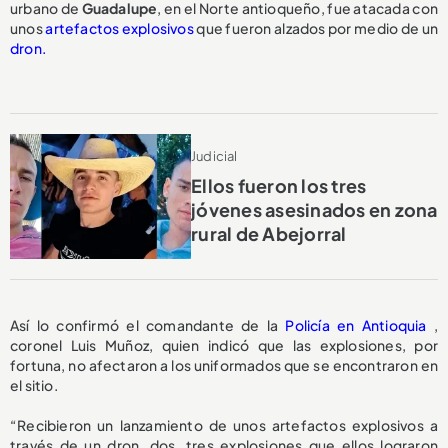
urbano de
Guadalupe
, en el Norte antioqueño, fue atacada con
unos
artefactos explosivos
que fueron alzados por medio de un
dron.
Judicial
Ellos fueron los tres
jóvenes asesinados en zona
rural de Abejorral
Así lo confirmó el comandante de la
Policía en Antioquia
,
coronel Luis Muñoz, quien indicó que las explosiones, por
fortuna, no afectaron a los uniformados que se encontraron en
el sitio.
“Recibieron un lanzamiento de unos artefactos explosivos a
través de un dron, dos, tres explosiones que ellos lograron