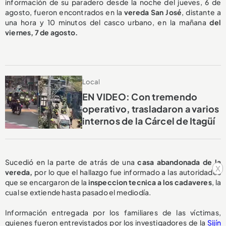
información de su paradero desde la noche del jueves, 6 de
agosto, fueron encontrados en la
vereda San José
, distante a
una hora y 10 minutos del casco urbano, en la mañana
del
viernes, 7 de agosto.
Local
EN VIDEO: Con tremendo
operativo, trasladaron a varios
internos de la Cárcel de Itagüí
Sucedió en la parte de atrás de una
casa abandonada de la
x
vereda,
por lo que el hallazgo fue informado a las autoridades
que se encargaron de la
inspeccion tecnica a los cadaveres
, la
cual se extiende hasta pasado el mediodía.
Información entregada por los familiares de las víctimas,
quienes fueron entrevistados por los investigadores de la
Sijín