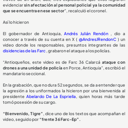
evidenciar
sin afectación al personal policial ya la comunidad
que se encuentra en ese sector
”, recalculó el coronel.
Así lo hicieron
El gobernador de Antioquia,
Andrés Julián Rendón
, dio a
conocer a través de su cuenta en X (
@AndresJRendonC
) un
video donde los responsables, presuntos integrantes de las
disidencias de las Farc
, grabaron el ataque a los policías.
“Antioqueños, este video es de Farc 36 Calarcá
ataque con
drones a una unidad de policía
en Porce, Antioquia”, escribió el
mandatario seccional.
En la grabación, que no dura 52 segundos, se da a entender que
la agresión a los uniformados la hicieron por una bienvenida al
presidente
Abelardo De La Espriella
, quien horas más tarde
tomó posesión de su cargo.
“Bienvenido, Tigre”
, dice uno de los textos que acompañan el
video, seguido por
“frente 36 Farc-Ep”.