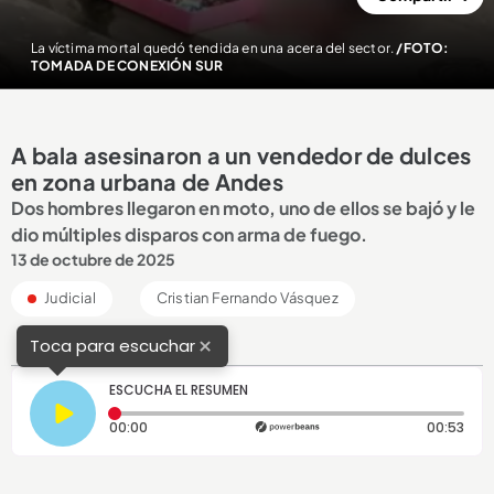
La víctima mortal quedó tendida en una acera del sector.
/FOTO:
TOMADA DE CONEXIÓN SUR
A bala asesinaron a un vendedor de dulces
en zona urbana de Andes
Dos hombres llegaron en moto, uno de ellos se bajó y le
dio múltiples disparos con arma de fuego.
13 de octubre de 2025
Judicial
Cristian Fernando Vásquez
×
Toca para escuchar
ESCUCHA EL RESUMEN
Tiempo transcurrido: 0 segundos
Dura
00:00
00:53