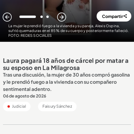
Compartir
1
2
3
La mujer le prendió fuego a la vivienda y su pareja, Alexis Ospina,
sufrió quemaduras en el 85 % de su cuerpo y posteriormente falleció.
FOTO: REDES SOCIALES
Laura pagará 18 años de cárcel por matar a
su esposo en La Milagrosa
Tras una discusión, la mujer de 30 años compró gasolina
y le prendió fuego a la vivienda con su compañero
sentimental adentro.
06 de agosto de 2026
Judicial
Faisury Sánchez