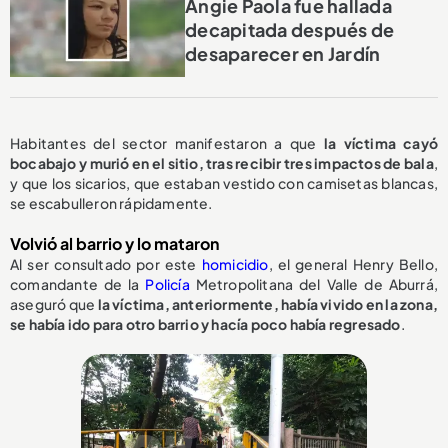
Angie Paola fue hallada
decapitada después de
desaparecer en Jardín
Habitantes del sector manifestaron a que
la víctima cayó
bocabajo y murió en el sitio, tras recibir tres impactos de bala
,
y que los sicarios, que estaban vestido con camisetas blancas,
se escabulleron rápidamente.
Volvió al barrio y lo mataron
Al ser consultado por este
homicidio
, el general Henry Bello,
comandante de la
Policía
Metropolitana del Valle de Aburrá,
aseguró que
la víctima, anteriormente, había vivido en la zona,
se había ido para otro barrio y hacía poco había regresado
.