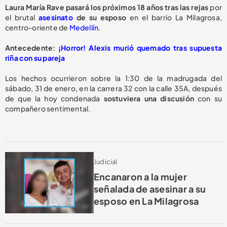
Laura María Rave pasará los
próximos 18 años
tras las rejas
por
el brutal
asesinato
de su esposo
en el barrio La Milagrosa,
centro-oriente de
Medellín
.
Antecedente:
¡Horror! Alexis murió quemado tras supuesta
riña con su pareja
Los hechos ocurrieron sobre la 1:30 de la madrugada del
sábado, 31 de enero, en la carrera 32 con la calle 35A, después
de que la hoy condenada
sostuviera una discusión
con su
compañero sentimental.
Judicial
Encanaron a la mujer
señalada de asesinar a su
esposo en La Milagrosa