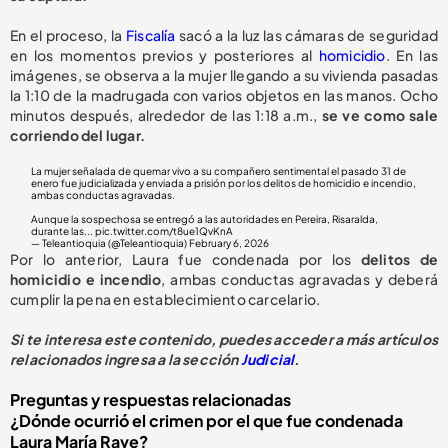
En el proceso, la
Fiscalía
sacó a la luz las cámaras de seguridad
en los momentos previos y posteriores al
homicidio
. En las
imágenes, se observa a la mujer llegando a su vivienda pasadas
la 1:10 de la madrugada con varios objetos en las manos. Ocho
minutos después, alrededor de las 1:18 a.m.,
se ve como sale
corriendo del lugar.
La mujer señalada de quemar vivo a su compañero sentimental el pasado 31 de
enero fue judicializada y enviada a prisión por los delitos de homicidio e incendio,
ambas conductas agravadas.
Aunque la sospechosa se entregó a las autoridades en Pereira, Risaralda,
durante las...
pic.twitter.com/t8ue1QvKnA
— Teleantioquia (@Teleantioquia)
February 6, 2026
Por lo anterior, Laura fue condenada por los
delitos de
homicidio e incendio
, ambas conductas agravadas y deberá
cumplir la pena en establecimiento carcelario.
Si te interesa este contenido, puedes acceder a más artículos
relacionados ingresa a la sección
Judicial
.
Preguntas y respuestas relacionadas
¿Dónde ocurrió el crimen por el que fue condenada
Laura María Rave?