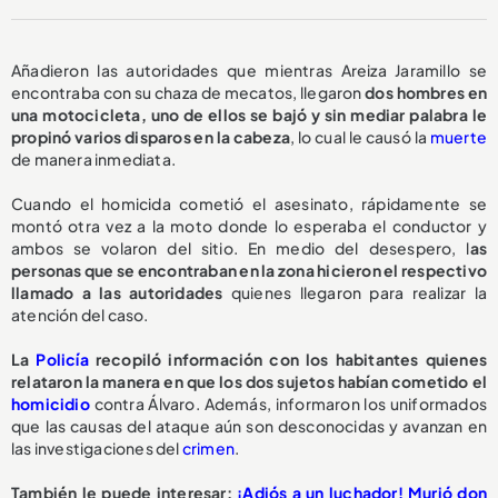
Añadieron las autoridades que mientras Areiza Jaramillo se
encontraba con su chaza de mecatos, llegaron
dos hombres en
una motocicleta, uno de ellos se bajó y sin mediar palabra le
propinó varios disparos en la cabeza
, lo cual le causó la
muerte
de manera inmediata.
Cuando el homicida cometió el asesinato, rápidamente se
montó otra vez a la moto donde lo esperaba el conductor y
ambos se volaron del sitio. En medio del desespero, l
as
personas que se encontraban en la zona hicieron el respectivo
llamado a las autoridades
quienes llegaron para realizar la
atención del caso.
La
Policía
recopiló información con los habitantes quienes
relataron la manera en que los dos sujetos habían cometido el
homicidio
contra Álvaro. Además, informaron los uniformados
que las causas del ataque aún son desconocidas y avanzan en
las investigaciones del
crimen
.
También le puede interesar:
¡Adiós a un luchador! Murió don