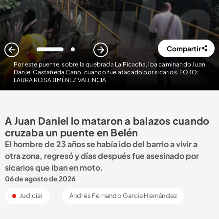
Compartir
1
2
Por este puente, sobre la quebrada La Picacha, iba caminando Juan
Daniel Castañeda Cano, cuando fue atacado por sicarios. FOTO:
LAURA ROSA JIMÉNEZ VALENCIA
A Juan Daniel lo mataron a balazos cuando
cruzaba un puente en Belén
El hombre de 23 años se había ido del barrio a vivir a
otra zona, regresó y días después fue asesinado por
sicarios que iban en moto.
06 de agosto de 2026
Judicial
Andrés Fernando García Hernández