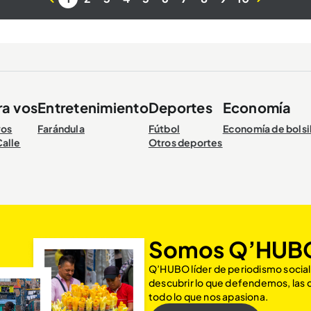
ra vos
Entretenimiento
Deportes
Economía
vos
Farándula
Fútbol
Economía de bolsi
Calle
Otros deportes
Somos Q’HUB
Q’HUBO líder de periodismo social
descubrir lo que defendemos, las
todo lo que nos apasiona.