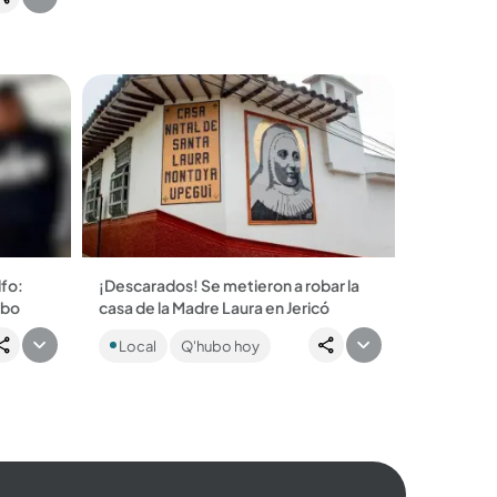
sus afiliados....
lfo:
¡Descarados! Se metieron a robar la
mbo
casa de la Madre Laura en Jericó
Moreno
Una pareja engañó a las monjas, les
Local
Q'hubo hoy
hicieron creer que querían acercarse
 la
con buenas intenciones, pero se
presume que les...