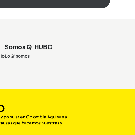
Somos Q’HUBO
llo
Lo Q’somos
O
 y popular en Colombia.Aquí vas a
 causas que hacemos nuestras y