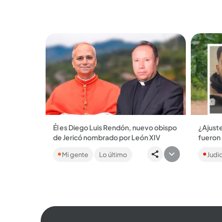
parecer
Él es Diego Luis Rendón, nuevo obispo
¿Ajuste
de Jericó nombrado por León XIV
fueron 
Empezó como vicario parroquial de la
Según l
Mi gente
Lo último
Judic
Inmaculada Concepción de Amalfi en
parecer,
2001 y ahora es el nuevo obispo de
menor d
Jericó....
ilegal C