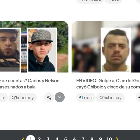
,...
barrio Santa Ana....
 de cuentas? Carlos y Nelson
EN VIDEO: Golpe al Clan del Go
asesinados a bala
cayó Chibolo y cinco de su co
os reportes judiciales, al
Identificado como Jaime Iván 
ial
Q'hubo hoy
Local
Q'hubo hoy
 las víctimas (entre ellas un
Guisao, señalado cabecilla de
e edad) harían parte del grupo
comisión, tendría atemorizada a
arne...
población civil de Jericó,...
1
2
3
4
5
6
7
8
9
10