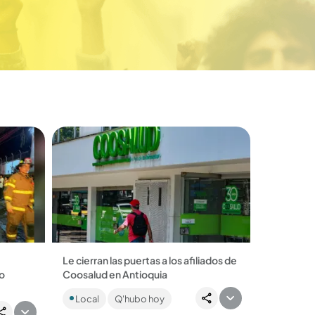
Le cierran las puertas a los afiliados de
co
Coosalud en Antioquia
Por deudas con los hospitales públicos
Local
Q'hubo hoy
del departamento, 17 entidades
trol de
decidieron cerrar algunos servicios a
r el