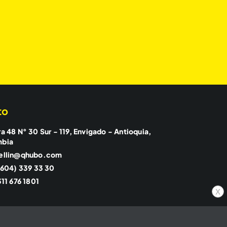
to
a 48 N° 30 Sur - 119, Envigado - Antioquia,
mbia
ellin@qhubo.com
(604) 339 33 30
11 676 1801
x