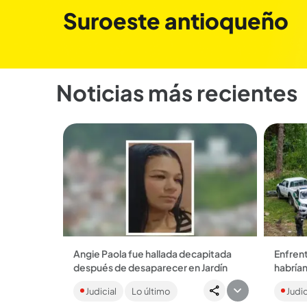
Suroeste antioqueño
Noticias más recientes
Angie Paola fue hallada decapitada
Enfrent
después de desaparecer en Jardín
habría
La mujer, de 28 años, fue reportada
La comu
Judicial
Lo último
Judic
como desaparecida por sus familiares
al casc
el 30 de julio, tras salir de su casa. ...
entre e