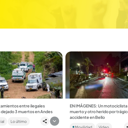
amientos entre ilegales
EN IMÁGENES: Un motociclista
n dejado 3 muertos en Andes
muerto y otro herido por trági
nidad rural de Andes trasladó
accidente en Bello
ial
Lo último
o urbano dos cuerpos sin vida;
La víctima habría perdido el con
llos el de un menor de edad. Al
Movilidad
Video
la moto cuando se movilizaba po