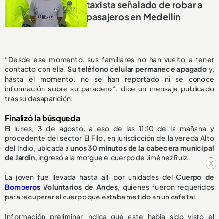
taxista señalado de robar a
pasajeros en Medellín
“Desde ese momento, sus familiares no han vuelto a tener
contacto con ella.
Su teléfono celular permanece apagado
y,
hasta el momento, no se han reportado ni se conoce
información sobre su paradero”, dice un mensaje publicado
tras su desaparición.
Finalizó la búsqueda
El lunes, 3 de agosto, a eso de las 11:10 de la mañana y
procedente del sector El Filo, en jurisdicción de la vereda Alto
del Indio, ubicada a
unos 30 minutos de la cabecera municipal
de Jardín,
ingresó a la morgue el cuerpo de Jiménez Ruiz.
x
La joven fue llevada hasta allí por unidades del
Cuerpo de
Bomberos
Voluntarios de Andes
, quienes fueron requeridos
para recuperar el cuerpo que estaba metido en un cafetal.
Información preliminar indica que este había sido visto el