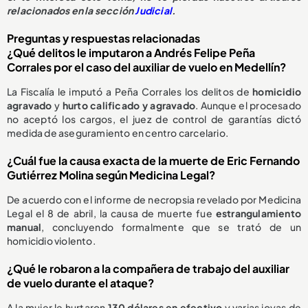
relacionados en la sección
Judicial
.
Preguntas y respuestas relacionadas
¿Qué delitos le imputaron a Andrés Felipe Peña
Corrales por el caso del auxiliar de vuelo en Medellín?
La Fiscalía le imputó a Peña Corrales los delitos de
homicidio
agravado
y
hurto calificado y agravado
. Aunque el procesado
no aceptó los cargos, el juez de control de garantías dictó
medida de aseguramiento en centro carcelario.
¿Cuál fue la causa exacta de la muerte de Eric Fernando
Gutiérrez Molina según Medicina Legal?
De acuerdo con el informe de necropsia revelado por Medicina
Legal el 8 de abril, la causa de muerte fue
estrangulamiento
manual
, concluyendo formalmente que se trató de un
homicidio violento.
¿Qué le robaron a la compañera de trabajo del auxiliar
de vuelo durante el ataque?
A la mujer le hurtaron
130 dólares en efectivo
y varias joyas de