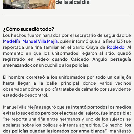
de la alcaldía
¿Cómo sucedió todo?
Los hechos fueron narrados por el secretario de seguridad de
Medellín
,
Manuel Villa Mejía
, quien informó que a la línea 123 fue
reportada una riña familiar en el barrio Olaya de
Robledo
. Al
momento en que los uniformados llegaron al sitio,
quedó
registrado en video cuando Caicedo Angulo perseguía
amenazando con un cuchillo a los policías.
El hombre correteó a los uniformados por todo un callejón
hasta llegar a la calle principal
donde varios vecinos
observaban cómo el policía trataba de calmarlo por su evidente
estado de descontrol.
Manuel Villa Mejía aseguró que
se intentó por todos los medios
evitar lo sucedido pero por el actuar del sujeto, fue imposible:
“se reporta una riña entre hermanos y uno de los sujetos se
abalanza sobre los policías e intenta agredirlos. De hecho,
los
dos policías quedan lesionados por arma blanca”
, manifestó