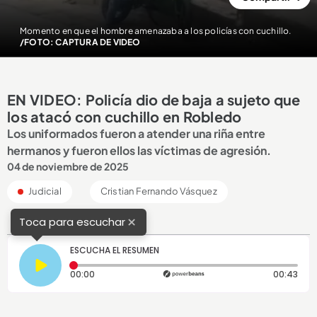
Momento en que el hombre amenazaba a los policías con cuchillo.
/FOTO: CAPTURA DE VIDEO
EN VIDEO: Policía dio de baja a sujeto que
los atacó con cuchillo en Robledo
Los uniformados fueron a atender una riña entre
hermanos y fueron ellos las víctimas de agresión.
04 de noviembre de 2025
Judicial
Cristian Fernando Vásquez
×
Toca para escuchar
ESCUCHA EL RESUMEN
Tiempo transcurrido: 0 segundos
Dura
00:00
00:43