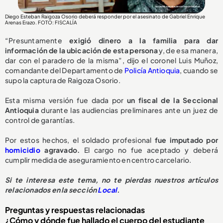
Diego Esteban Raigoza Osorio deberá responder por el asesinato de Gabriel Enrique
Arenas Erazo
. FOTO: FISCALÍA
“Presuntamente
exigió dinero a la familia para dar
información de la ubicación de esta persona
y, de esa manera,
dar con el paradero de la misma”, dijo el coronel Luis Muñoz,
comandante del Departamento de
Policía Antioquia
, cuando se
supo la captura de Raigoza Osorio.
Esta misma versión fue dada por
un fiscal de la Seccional
Antioquia
durante las audiencias preliminares ante un juez de
control de garantías.
Por estos hechos, el soldado profesional
fue imputado por
homicidio
agravado.
El cargo no fue aceptado y deberá
cumplir medida de aseguramiento en centro carcelario.
Si te interesa este tema, no te pierdas nuestros artículos
relacionados en la sección
Local
.
Preguntas y respuestas relacionadas
¿Cómo y dónde fue hallado el cuerpo del estudiante