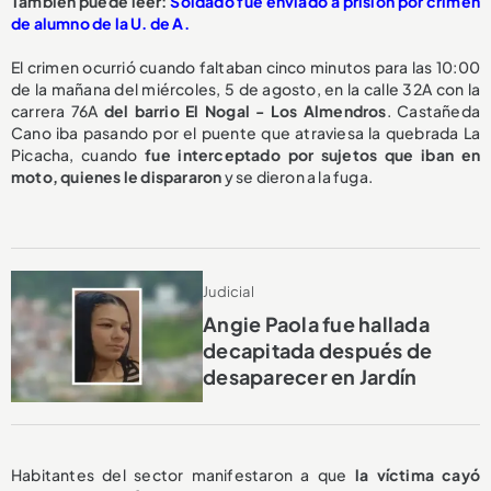
También puede leer:
Soldado fue enviado a prisión por crimen
de alumno de la U. de A.
El crimen ocurrió cuando faltaban cinco minutos para las 10:00
de la mañana del miércoles, 5 de agosto, en la calle 32A con la
carrera 76A
del barrio El Nogal - Los Almendros
. Castañeda
Cano iba pasando por el puente que atraviesa la quebrada La
Picacha, cuando
fue interceptado por sujetos que iban en
moto, quienes le dispararon
y se dieron a la fuga.
Judicial
Angie Paola fue hallada
decapitada después de
desaparecer en Jardín
Habitantes del sector manifestaron a que
la víctima cayó