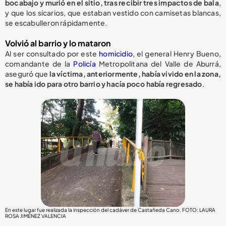
bocabajo y murió en el sitio, tras recibir tres impactos de bala
,
y que los sicarios, que estaban vestido con camisetas blancas,
se escabulleron rápidamente.
Volvió al barrio y lo mataron
Al ser consultado por este
homicidio
, el general Henry Bueno,
comandante de la
Policía
Metropolitana del Valle de Aburrá,
aseguró que
la víctima, anteriormente, había vivido en la zona,
se había ido para otro barrio y hacía poco había regresado
.
En este lugar fue realizada la inspección del cadáver de Castañeda Cano. FOTO: LAURA
ROSA JIMÉNEZ VALENCIA