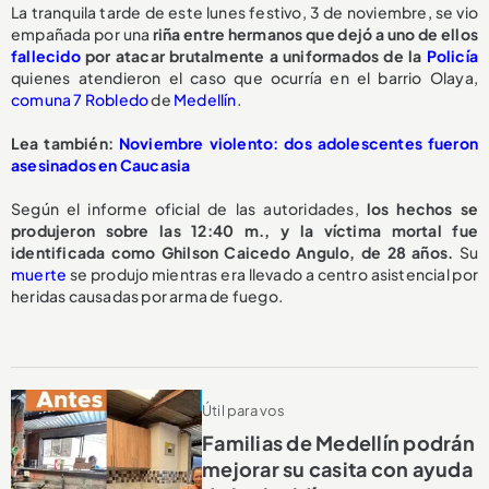
La tranquila tarde de este lunes festivo, 3 de noviembre, se vio
empañada por una
riña entre hermanos que dejó a uno de ellos
fallecido
por atacar brutalmente a uniformados de la
Policía
quienes atendieron el caso que ocurría en el barrio Olaya,
comuna 7 Robledo
de
Medellín
.
Lea también:
Noviembre violento: dos adolescentes fueron
asesinados en Caucasia
Según el informe oficial de las autoridades,
los hechos se
produjeron sobre las 12:40 m., y la víctima mortal fue
identificada como Ghilson Caicedo Angulo, de 28 años.
Su
muerte
se produjo mientras era llevado a centro asistencial por
heridas causadas por arma de fuego.
Útil para vos
Familias de Medellín podrán
mejorar su casita con ayuda