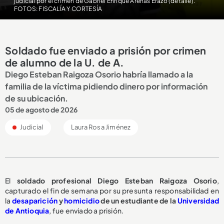
judicial por el crimen de Gabriel Enrique Arenas Erazo (detalle)
.
FOTOS: FISCALÍA Y CORTESÍA
Soldado fue enviado a prisión por crimen
de alumno de la U. de A.
Diego Esteban Raigoza Osorio habría llamado a la
familia de la víctima pidiendo dinero por información
de su ubicación.
05 de agosto de 2026
Judicial
Laura Rosa Jiménez
El
soldado profesional Diego Esteban Raigoza Osorio
,
capturado el fin de semana por su presunta responsabilidad en
la
desaparición
y
homicidio
de un estudiante de la
Universidad
de Antioquia
, fue enviado a prisión.