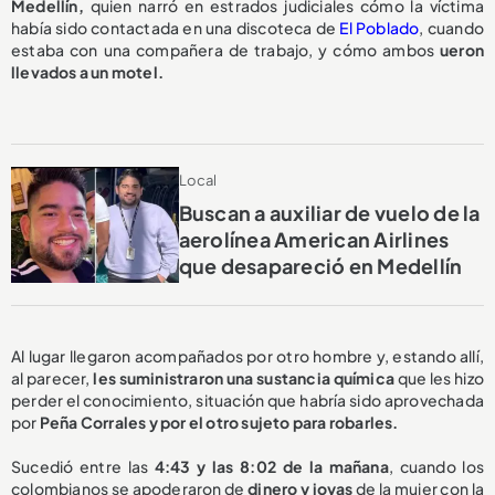
Medellín,
quien narró en estrados judiciales cómo la víctima
había sido contactada en una discoteca de
El Poblado
, cuando
estaba con una compañera de trabajo, y cómo ambos
ueron
llevados a un motel.
Local
Buscan a auxiliar de vuelo de la
aerolínea American Airlines
que desapareció en Medellín
Al lugar llegaron acompañados por otro hombre y, estando allí,
al parecer,
les suministraron una sustancia química
que les hizo
perder el conocimiento, situación que habría sido aprovechada
por
Peña Corrales y por el otro sujeto para robarles.
Sucedió entre las
4:43 y las 8:02 de la mañana
, cuando los
colombianos se apoderaron de
dinero y joyas
de la mujer con la