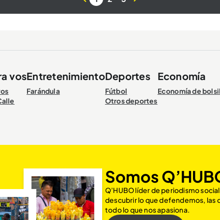
ra vos
Entretenimiento
Deportes
Economía
vos
Farándula
Fútbol
Economía de bolsi
Calle
Otros deportes
Somos Q’HUB
Q’HUBO líder de periodismo social
descubrir lo que defendemos, las
todo lo que nos apasiona.