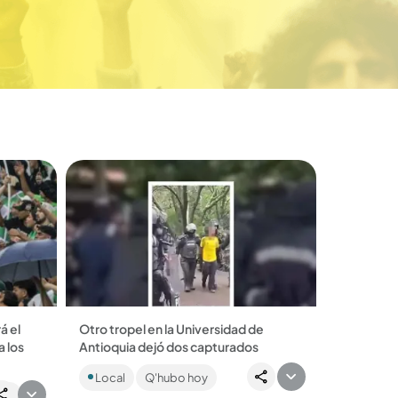
á el
Otro tropel en la Universidad de
a los
Antioquia dejó dos capturados
Cuarenta encapuchados se habrían
Local
Q'hubo hoy
tomado la U. de A., presuntamente,
 más de
armados con explosivos, en un nuevo
nal
ica, su