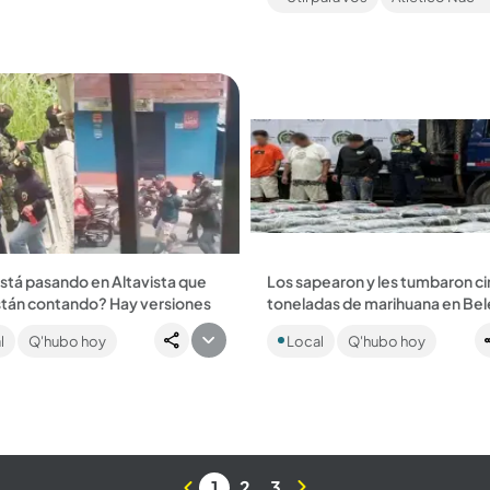
mento del Cauca y...
única preocupación será alentar
equipo....
stá pasando en Altavista que
Los sapearon y les tumbaron c
stán contando? Hay versiones
toneladas de marihuana en Bel
s de la muerte de dos hombres
La ciudadanía alertó sobre el c
l
Q'hubo hoy
Local
Q'hubo hoy
perativo del Gaula, desde 21 de
repleto de droga que vendría d
n Altavista se adelanta un
Cauca hacia Medellín. Es una de
vo del...
incautaciones más...
1
2
3