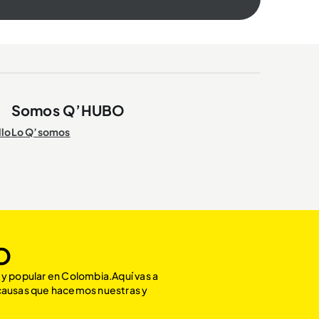
Somos Q’HUBO
llo
Lo Q’somos
O
 y popular en Colombia.Aquí vas a
 causas que hacemos nuestras y