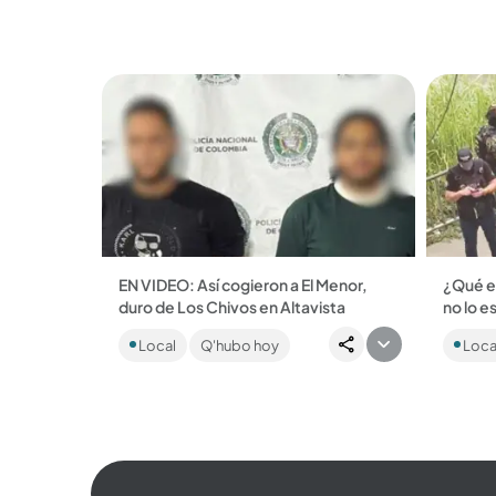
que el animal continuará...
departa
EN VIDEO: Así cogieron a El Menor,
¿Qué e
duro de Los Chivos en Altavista
no lo e
La amplia presencia de la fuerza
Despué
Local
Q'hubo hoy
Loca
pública por estos días se debía a los
en un o
operativos en contra de este grupo
mayo, e
ilegal que también...
operati