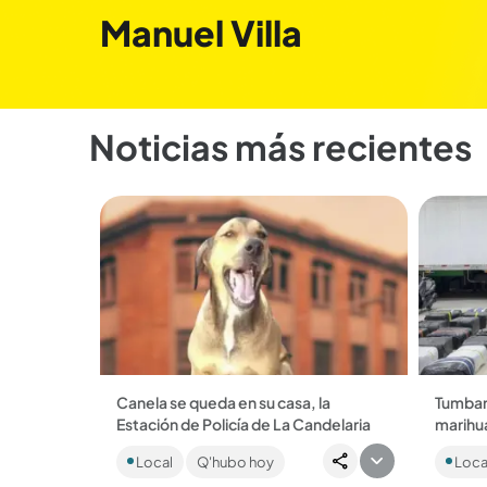
Manuel Villa
Noticias más recientes
Canela se queda en su casa, la
Tumbar
Estación de Policía de La Candelaria
marihua
Tras conocerse una denuncia que
Incaut
Local
Q'hubo hoy
Loca
advertía sobre su posible retiro, el
droga a
alcalde Federico Gutiérrez confirmó
2.000.