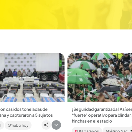
on casi dos toneladas de
¡Seguridad garantizada! Así ser
na y capturaron a 5 sujetos
‘fuerte’ operativo para blindar 
aron un gran cargamento de
hinchas en el estadio
l
Q'hubo hoy
valuado en cerca de $
Con tres anillos de seguridad y
000.0000 que venía desde el
Útil para vos
Atlético Nacio
900 miembros de la Fuerza Públ