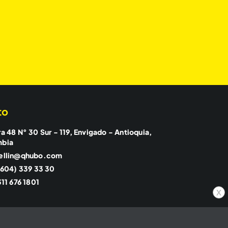
to
a 48 N° 30 Sur - 119, Envigado - Antioquia,
mbia
ellin@qhubo.com
(604) 339 33 30
11 676 1801
x