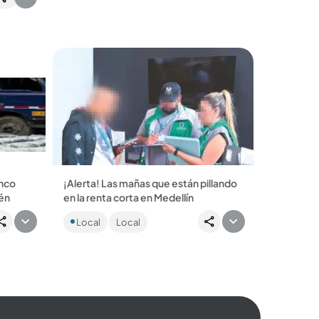
caso de violencia...
 a su
inco
¡Alerta! Las mañas que están pillando
én
en la renta corta en Medellín
amión
La Secretaría de Gestión y Control
Local
Local
el
Territorial advirtió que se están
 las
cambiando los contratos
amañadamente para despistar...