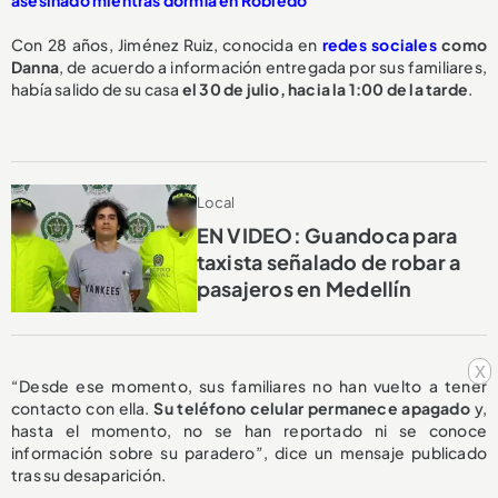
asesinado mientras dormía en Robledo
Con 28 años, Jiménez Ruiz, conocida en
redes sociales
como
Danna
, de acuerdo a información entregada por sus familiares,
había salido de su casa
el 30 de julio, hacia la 1:00 de la tarde
.
Local
EN VIDEO: Guandoca para
taxista señalado de robar a
pasajeros en Medellín
x
“Desde ese momento, sus familiares no han vuelto a tener
contacto con ella.
Su teléfono celular permanece apagado
y,
hasta el momento, no se han reportado ni se conoce
información sobre su paradero”, dice un mensaje publicado
tras su desaparición.