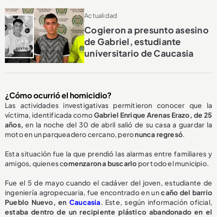
Actualidad
Cogieron a presunto asesino
de Gabriel, estudiante
universitario de Caucasia
¿Cómo ocurrió el homicidio?
Las actividades investigativas permitieron conocer que la
víctima, identificada como
Gabriel Enrique Arenas Erazo, de 25
años,
en la noche del 30 de abril salió de su casa a guardar la
moto en un parqueadero cercano, pero
nunca regresó
.
Esta situación fue la que prendió las alarmas entre familiares y
amigos, quienes c
omenzaron a buscarlo
por todo el municipio.
Fue el 5 de mayo cuando el cadáver del joven, estudiante de
ingeniería agropecuaria, fue encontrado en un
caño del barrio
Pueblo Nuevo, en
Caucasia
. Este, según información oficial,
estaba dentro de un recipiente plástico abandonado en el