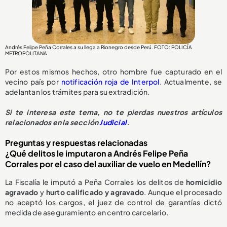
Andrés Felipe Peña Corrales a su llega a Rionegro desde Perú. FOTO: POLICÍA
METROPOLITANA
Por estos mismos hechos, otro hombre fue capturado en el
vecino país por
notificación roja de Interpol
. Actualmente, se
adelantan los trámites para su extradición.
Si te interesa este tema, no te pierdas nuestros artículos
relacionados en la sección
Judicial
.
Preguntas y respuestas relacionadas
¿Qué delitos le imputaron a Andrés Felipe Peña
Corrales por el caso del auxiliar de vuelo en Medellín?
La Fiscalía le imputó a Peña Corrales los delitos de
homicidio
agravado
y
hurto calificado y agravado
. Aunque el procesado
no aceptó los cargos, el juez de control de garantías dictó
medida de aseguramiento en centro carcelario.