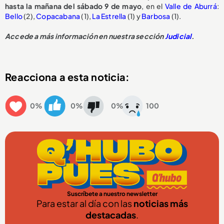
hasta la mañana del sábado 9 de mayo
, en el
Valle de Aburrá
:
Bello
(2),
Copacabana
(1),
La Estrella
(1) y
Barbosa
(1).
Accede a más información en nuestra sección
Judicial
.
Reacciona a esta noticia:
0%
0%
0%
100
Suscríbete a nuestro newsletter
Para estar al día con las
noticias más
destacadas
.