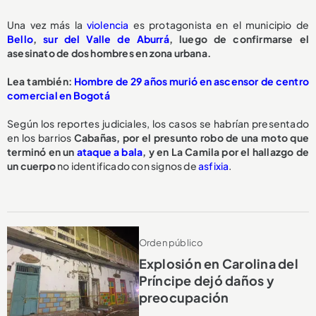
Una vez más la
violencia
es protagonista en el municipio de
Bello
,
sur del Valle de Aburrá
, luego de confirmarse el
asesinato de dos hombres en zona urbana.
Lea también:
Hombre de 29 años murió en ascensor de centro
comercial en Bogotá
Según los reportes judiciales, los casos se habrían presentado
en los barrios
Cabañas, por el presunto robo de una moto que
terminó en un
ataque a bala
, y en La Camila por el hallazgo de
un cuerpo
no identificado con signos de
asfixia
.
Orden público
Explosión en Carolina del
Príncipe dejó daños y
preocupación