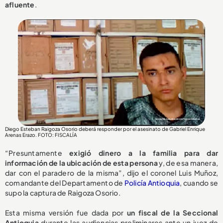
afluente
.
Diego Esteban Raigoza Osorio deberá responder por el asesinato de Gabriel Enrique
Arenas Erazo
. FOTO: FISCALÍA
“Presuntamente
exigió dinero a la familia para dar
información de la ubicación de esta persona
y, de esa manera,
dar con el paradero de la misma”, dijo el coronel Luis Muñoz,
comandante del Departamento de
Policía Antioquia
, cuando se
supo la captura de Raigoza Osorio.
Esta misma versión fue dada por
un fiscal de la Seccional
Antioquia
durante las audiencias preliminares ante un juez de