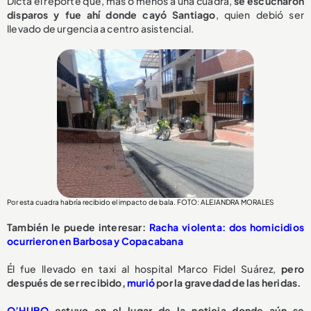
Dicta el reporte que, más o menos a una cuadra,
se escucharon
disparos y fue ahí donde cayó Santiago
, quien debió ser
llevado de urgencia a centro asistencial.
Por esta cuadra habría recibido el impacto de bala. FOTO: ALEJANDRA MORALES
También le puede interesar:
Racha violenta: dos homicidios
ocurrieron en Barbosa y Copacabana
Él fue llevado en taxi al hospital Marco Fidel Suárez,
pero
después de ser recibido,
murió
por la gravedad de las heridas.
Q’HUBO
estuvo en el lugar de la noticia donde aún se