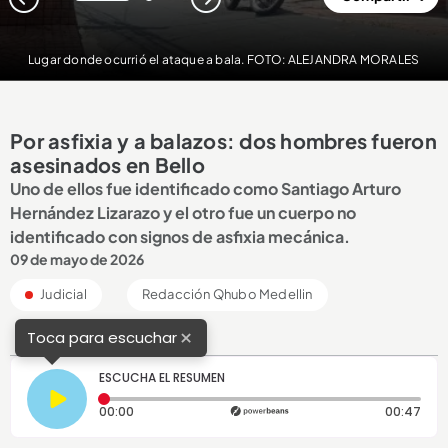
1
2
Lugar donde ocurrió el ataque a bala. FOTO: ALEJANDRA MORALES
Por asfixia y a balazos: dos hombres fueron
asesinados en Bello
Uno de ellos fue identificado como Santiago Arturo
Hernández Lizarazo y el otro fue un cuerpo no
identificado con signos de asfixia mecánica.
09 de mayo de 2026
Judicial
Redacción Qhubo Medellin
×
Toca para escuchar
ESCUCHA EL RESUMEN
Tiempo transcurrido: 0 segundos
Dura
00:00
00:47