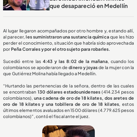
que desapareció en Medellín
Al lugar llegaron acompañados por otro hombre y, estando allí,
al parecer,
les suministraron una sustancia química
que les hizo
perder el conocimiento, situación que habría sido aprovechada
por
Peña Corrales y por el otro sujeto para robarles.
Sucedió entre las
4:43 y las 8:02 de la mañana
, cuando los
colombianos se apoderaron de
dinero y joyas
de la mujer con la
que Gutiérrez Molina había llegado a Medellín.
“Hurtando las pertenencias de la señora, dentro de las cuales
se encontraban
130 dólares estadounidenses
(414.234 pesos
colombianos),
una cadena de oro de 18 kilates, dos aretes de
oro de 18 kilates y una tobillera de oro de 18 kilates
, estos
últimos elementos avaluados en 1500 dólares (4.779.625 pesos
colombianos)”, contó el fiscal ante el juez.