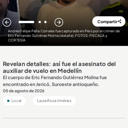
Compartir
1
2
3
Andrés Felipe Peña Corrales fue capturado en Perú por el crimen de
Eric Fernando Gutiérrez Molina (detalle). FOTOS: FISCALÍA y
CORTESÍA
Revelan detalles: así fue el asesinato del
auxiliar de vuelo en Medellín
El cuerpo de Eric Fernando Gutiérrez Molina fue
encontrado en Jericó, Suroeste antioqueño.
05 de agosto de 2026
Local
Laura Rosa Jiménez