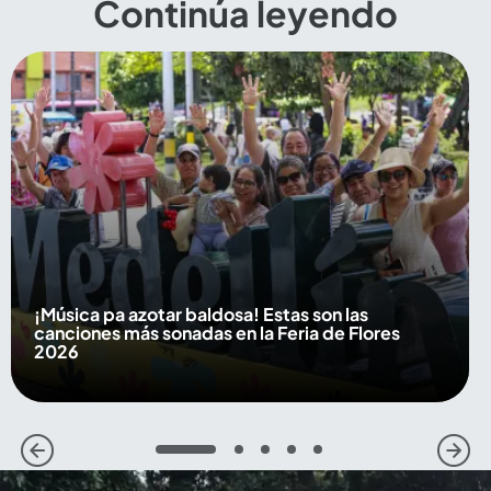
Continúa leyendo
¡Música pa azotar baldosa! Estas son las
canciones más sonadas en la Feria de Flores
2026
1
2
3
4
5