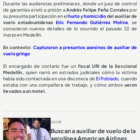
Durante las audiencias preliminares, donde un juez de control
de garantías envió a prisión a
Andrés Felipe Peña Corrales
por
su presunta participación en el
hurto
y
homicidio
del auxiliar de
vuelo estadounidense
Eric Fernando Gutiérrez Molina
, se
conocieron nuevos detalles de lo ocurrido el pasado 22 de
marzo en Medellín.
En contexto:
Capturaron a presuntos asesinos de auxiliar de
vuelo gringo
El encargado de contarlo fue un
fiscal URI de la Seccional
Medellín,
quien narró en estrados judiciales cómo la víctima
había sido contactada en una discoteca de
El Poblado
, cuando
estaba con una compañera de trabajo, y cómo ambos
ueron
llevados a un motel.
Local
Buscan a auxiliar de vuelo de la
aerolínea American Airlines