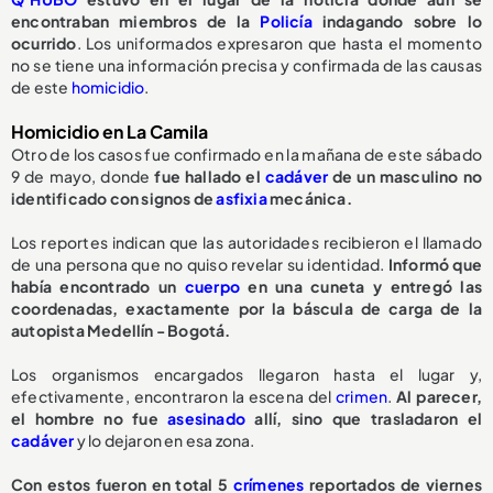
encontraban miembros de la
Policía
indagando sobre lo
ocurrido
. Los uniformados expresaron que hasta el momento
no se tiene una información precisa y confirmada de las causas
de este
homicidio
.
Homicidio en La Camila
Otro de los casos fue confirmado en la mañana de este sábado
9 de mayo, donde
fue hallado el
cadáver
de un masculino no
identificado con signos de
asfixia
mecánica.
Los reportes indican que las autoridades recibieron el llamado
de una persona que no quiso revelar su identidad.
Informó que
había encontrado un
cuerpo
en una cuneta y entregó las
coordenadas, exactamente por la báscula de carga de la
autopista Medellín - Bogotá.
Los organismos encargados llegaron hasta el lugar y,
efectivamente, encontraron la escena del
crimen
.
Al parecer,
el hombre no fue
asesinado
allí, sino que trasladaron el
cadáver
y lo dejaron en esa zona.
Con estos fueron en total 5
crímenes
reportados de viernes