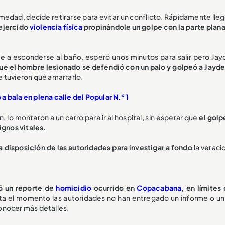
rmedad, decide retirarse para evitar un conflicto. Rápidamente lle
 ejercido
violencia física
propinándole un golpe con la parte plana
e a esconderse al baño, esperó unos minutos para salir pero Jay
ue el hombre lesionado se defendió con un palo y golpeó a Jayder
e tuvieron qué amarrarlo.
 bala en plena calle del Popular N.° 1
 lo montaron a un carro para ir al hospital, sin esperar que
el golp
signos vitales.
a disposición de las autoridades para investigar a fondo
la veraci
ó un reporte de
homicidio
ocurrido en
Copacabana
, en límites
sta el momento las autoridades no han entregado un informe o un
 conocer más detalles.