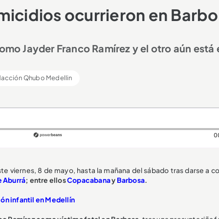
micidios ocurrieron en Barb
como Jayder Franco Ramírez y el otro aún está 
acción Qhubo Medellin
0
ste viernes, 8 de mayo, hasta la mañana del sábado tras darse a c
e Aburrá
; entre ellos
Copacabana
y
Barbosa
.
ón infantil en Medellín
nco Ramírez como víctima fatal en Barbosa
, tras una presunta riña f