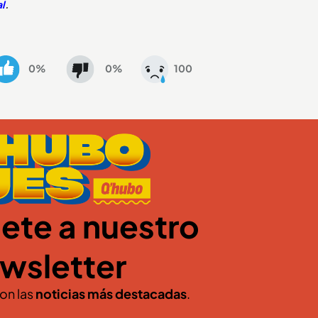
al
.
0%
0%
100
ete a nuestro
wsletter
con las
noticias más destacadas
.