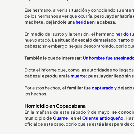
Ese hermano, al ver la situación y conociendo su enfe
de los hermanos a ver qué ocurría, pero
Jayder habría
machete, dejándole una
herida
en la cabeza.
En medio del susto y la tensión, el hermano
herido
fu
nuevo atacó.
La situación escaló demasiado, tanto q
cabeza
; sin embargo, seguía descontrolado, por lo qu
También le puede interesar:
Un hombre fue asesinado a
Dicta el informe que, como las autoridades no llegaban,
cabeza le produjera la
muerte
; pues Jayder llegó sin 
Por estos hechos,
el familiar fue
capturado
y dejado 
los hechos.
Homicidio en Copacabana
En la mañana de este sábado 9 de mayo,
se conoci
municipio de
Guarne
, en el
Oriente antioqueño
. Ha
oficial de este caso, por lo que se está a la espera de