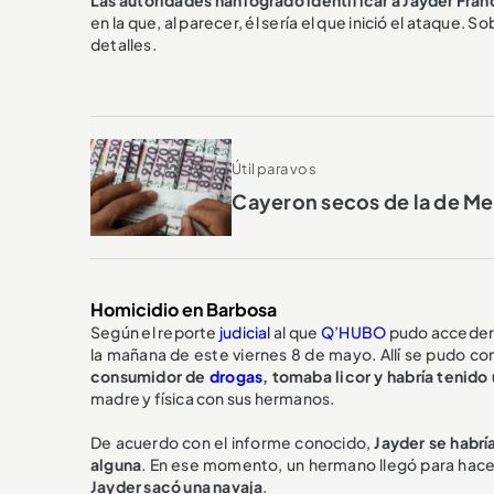
en la que, al parecer, él sería el que inició el ataque. So
detalles.
Útil para vos
Cayeron secos de la de Med
Homicidio en Barbosa
Según el reporte
judicial
al que
Q’HUBO
pudo acceder, 
la mañana de este viernes 8 de mayo. Allí se pudo c
consumidor de
drogas
, tomaba licor y habría tenido
madre y física con sus hermanos.
De acuerdo con el informe conocido,
Jayder se habrí
alguna
. En ese momento, un hermano llegó para hacer
Jayder sacó una navaja
.