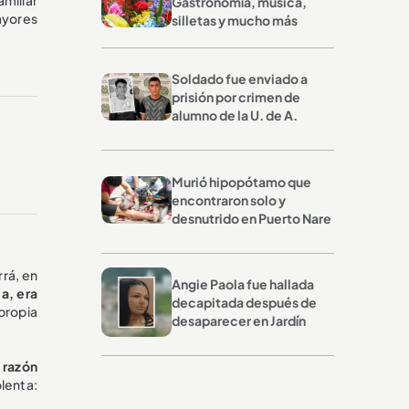
Gastronomía, música,
ayores
silletas y mucho más
Soldado fue enviado a
prisión por crimen de
alumno de la U. de A.
Murió hipopótamo que
encontraron solo y
desnutrido en Puerto Nare
rrá, en
Angie Paola fue hallada
a, era
decapitada después de
propia
desaparecer en Jardín
 razón
lenta: