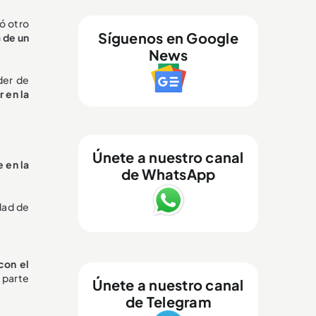
gó otro
Síguenos en Google
 de un
News
der de
 en la
Únete a nuestro canal
e en la
de WhatsApp
dad de
 con el
 parte
Únete a nuestro canal
de Telegram