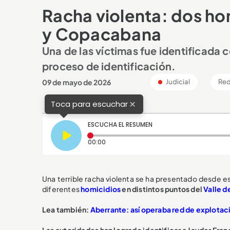
Racha violenta: dos ho
y Copacabana
Una de las víctimas fue identificada 
proceso de identificación.
09 de mayo de 2026
Judicial
Red
×
Toca para escuchar
ESCUCHA EL RESUMEN
Tiempo transcurrido: 0 segundos
00:00
Una terrible racha violenta se ha presentado desde e
diferentes
homicidios
en distintos puntos del
Valle d
Lea también:
Aberrante: así operaba red de explotaci
Las autoridades han logrado identificar a Jayder Fra