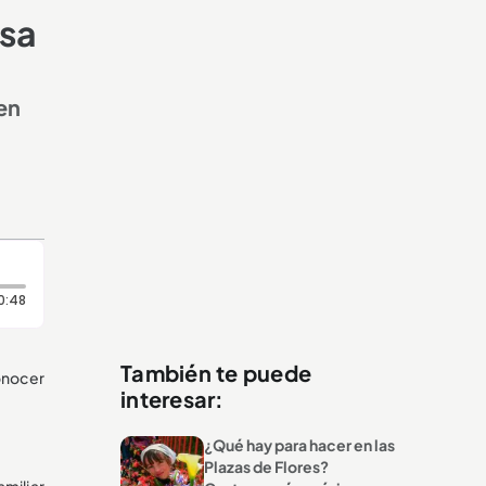
osa
en
Duración: 48 segundos
0:48
También te puede
onocer
interesar:
¿Qué hay para hacer en las
Plazas de Flores?
amiliar