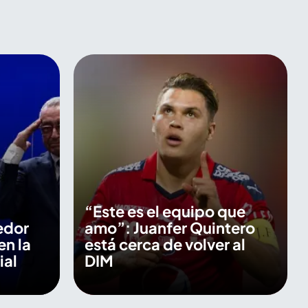
“Este es el equipo que
edor
amo”: Juanfer Quintero
en la
está cerca de volver al
ial
DIM