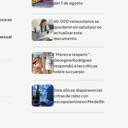
del 7 de agosto
roceso
60.000 venezolanos se
quedaron sin salud por no
actualizar este
sexual
documento
“Merece respeto”:
Georgina Rodríguez
respondió a las críticas
sobre su cuerpo
Este año se dispararon las
cifras de robo con
escopolamina en Medellín