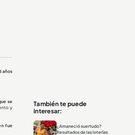
6 años
que se
También te puede
ento y
interesar:
en fue
¿Amaneció suertudo?
Resultados de las loterías