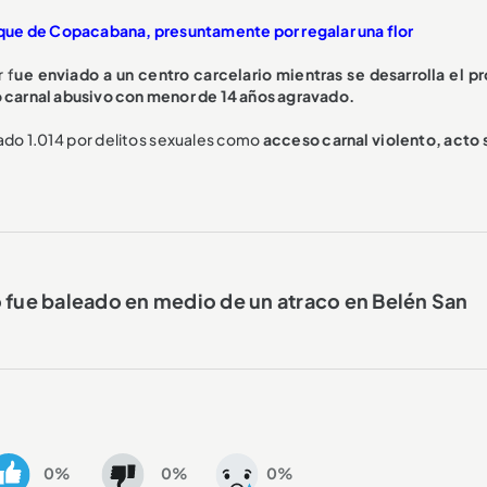
arque de Copacabana, presuntamente por regalar una flor
 f
ue enviado a un centro carcelario mientras se desarrolla el p
 carnal abusivo con menor de 14 años agravado.
rtado 1.014 por delitos sexuales como
acceso carnal violento, acto 
 fue baleado en medio de un atraco en Belén San
0%
0%
0%