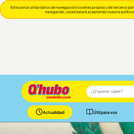
Este portal utiliza datos de navegación/cookies propias y de terceros par
navegando, usted estará aceptando nuestra política
Actualidad
Útil para vos