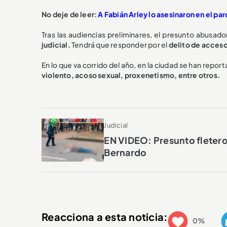
No deje de leer:
A Fabián Arley lo asesinaron en el p
Tras las audiencias preliminares, el presunto abusador
judicial.
Tendrá que responder por el
delito de acceso
En lo que va corrido del año, en la ciudad se han repo
violento, acoso sexual, proxenetismo, entre otros.
Judicial
EN VIDEO: Presunto fletero
Bernardo
Reacciona a esta noticia:
0%