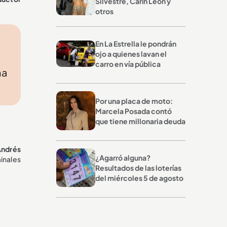
Silvestre, Carín León y
otros
a
En La Estrella le pondrán
ojo a quienes lavan el
carro en vía pública
na
Por una placa de moto:
Marcela Posada contó
que tiene millonaria deuda
Andrés
¿Agarró alguna?
inales
Resultados de las loterías
del miércoles 5 de agosto