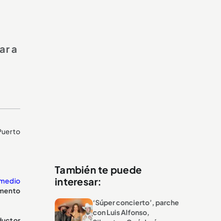
ar a
Puerto
También te puede
interesar:
 medio
omento
‘Súper concierto’, parche
con Luis Alfonso,
ductor