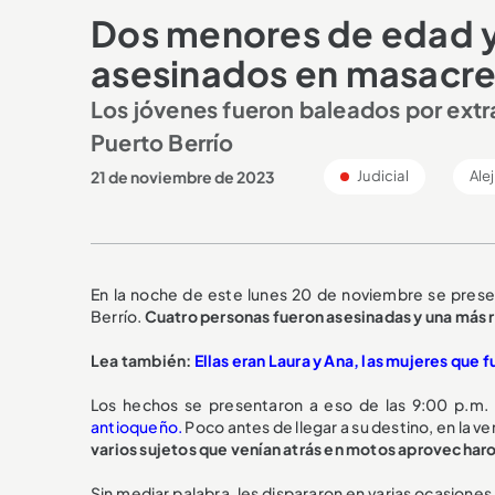
Dos menores de edad y 
asesinados en masacre 
Los jóvenes fueron baleados por extra
Puerto Berrío
21 de noviembre de 2023
Judicial
Ale
En la noche de este lunes 20 de noviembre se prese
Berrío.
Cuatro personas fueron asesinadas y una más r
Lea también:
Ellas eran Laura y Ana, las mujeres que 
Los hechos se presentaron a eso de las 9:00 p.m. 
antioqueño.
Poco antes de llegar a su destino, en la ve
varios sujetos que venían atrás en motos aprovecharo
Sin mediar palabra, les dispararon en varias ocasiones 