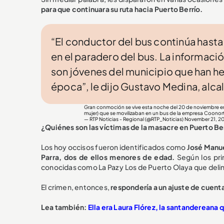
para que continuara su ruta hacia Puerto Berrío.
“El conductor del bus continúa hasta
en el paradero del bus. La informaci
son jóvenes del municipio que han h
época”, le dijo Gustavo Medina, alca
Gran conmoción se vive esta noche del 20 de noviembre 
mujer) que se movilizaban en un bus de la empresa Coonorte 
— RTP Noticias - Regional (@RTP_Noticias)
November 21, 2
¿Quiénes son las víctimas de la masacre en Puerto Be
Los hoy occisos fueron identificados como
José Manue
Parra, dos de ellos menores de edad.
Según los pri
conocidas como La Paz y Los de Puerto Olaya que delin
El crimen, entonces,
respondería a un ajuste de cuentas
Lea también:
Ella era Laura Flórez, la santandereana