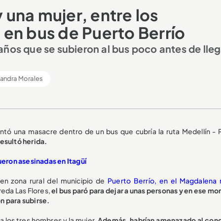
una mujer, entre los
en bus de Puerto Berrío
ños que se subieron al bus poco antes de lleg
jandra Morales
ntó una masacre dentro de un bus que cubría la ruta Medellín - 
esultó herida.
fueron asesinadas en Itagüí
en zona rural del municipio de
Puerto Berrío, en el Magdalena
reda Las Flores,
el bus paró para dejar a unas personas y en ese m
n para subirse.
a los tres hombres y la mujer.
Además, habrían amenazado al con