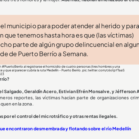
 el municipio para poder atender al herido y par
ón que tenemos hasta hora es que (las víctimas)
echo parte de algún grupo delincuencial en algu
lde de Puerto Berrío a Semana.
en
#PuertoBerrío
al registrarse el homicidio de cuatro personas (tres hombres y una
y que al parecer cubría la ruta Medellín - Puerto Berrío.
pic.twitter.com/c6otpYTaaS
023
rrío?
l Salgado, Geraldín Acero, Estivian Efrén Monsalve, y Jéfferson 
meros reportes, las víctimas hacían parte de organizaciones crim
quen en la zona.
 por el control del microtráfico y otras rentas ilegales.
 que encontraron desmembrada y flotando sobre el río Medellín