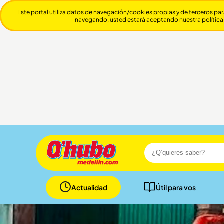
Este portal utiliza datos de navegación/cookies propias y de terceros par
navegando, usted estará aceptando nuestra política
Actualidad
Útil para vos