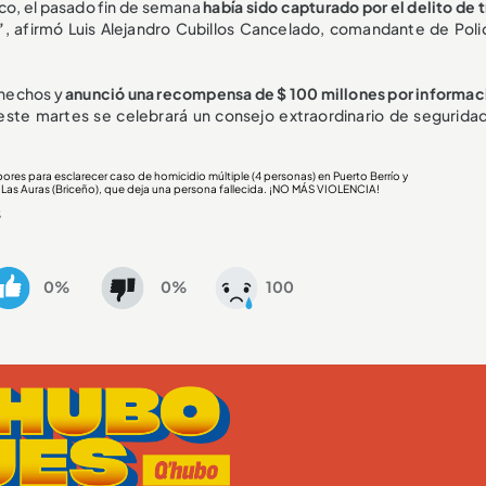
uco, el pasado fin de semana
había sido capturado por el delito de 
”
, afirmó Luis Alejandro Cubillos Cancelado, comandante de Polic
 hechos y
anunció una recompensa de $ 100 millones por informac
ste martes se celebrará un consejo extraordinario de seguridad
res para esclarecer caso de homicidio múltiple (4 personas) en Puerto Berrío y
o Las Auras (Briceño), que deja una persona fallecida. ¡NO MÁS VIOLENCIA!
3
0%
0%
100