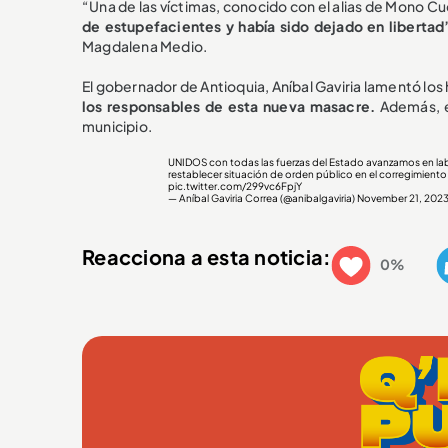
“Una de las víctimas, conocido con el alias de Mono C
de estupefacientes y había sido dejado en libertad
Magdalena Medio.
El gobernador de Antioquia, Aníbal Gaviria lamentó los
los responsables de esta nueva masacre.
Además, e
municipio.
UNIDOS con todas las fuerzas del Estado avanzamos en labo
restablecer situación de orden público en el corregimient
pic.twitter.com/299vc6FpjY
— Aníbal Gaviria Correa (@anibalgaviria)
November 21, 202
Reacciona a esta noticia:
0%