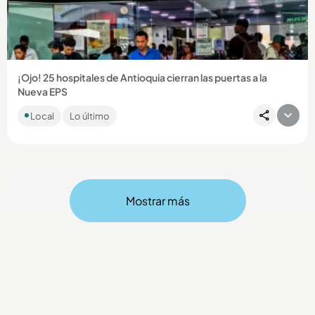
Compartir Noticia
¡Ojo! 25 hospitales de Antioquia cierran las puertas a la
Nueva EPS
Entre los centros médicos se encuentran el Hospital General
Local
Lo último
de Medellín y el Marco Fidel Suárez de Bello, que no
prestarán...
Mostrar más
Compartir Noticia