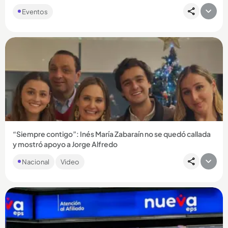
Eventos
Compartir Noticia
“Siempre contigo”: Inés María Zabaraín no se quedó callada
y mostró apoyo a Jorge Alfredo
La periodista había permanecido en las sombras desde que
Nacional
Video
estalló el escándalo, pero recientemente mostró que sigue al
lado...