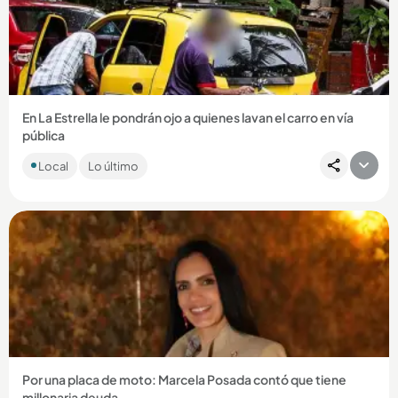
Compartir Noticia
En La Estrella le pondrán ojo a quienes lavan el carro en vía
pública
La Alcaldía de ese municipio está tomando medidas para
Local
Lo último
evitar que los conductores y los establecimientos de lavado
de carros...
Compartir Noticia
Por una placa de moto: Marcela Posada contó que tiene
millonaria deuda