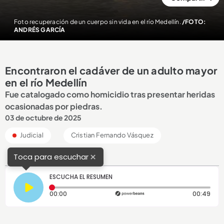
Foto recuperación de un cuerpo sin vida en el río Medellín.
/FOTO:
ANDRÉS GARCÍA
Encontraron el cadáver de un adulto mayor
en el río Medellín
Fue catalogado como homicidio tras presentar heridas
ocasionadas por piedras.
03 de octubre de 2025
Judicial
Cristian Fernando Vásquez
×
Toca para escuchar
ESCUCHA EL RESUMEN
Tiempo transcurrido: 0 segundos
Dura
00:00
00:49