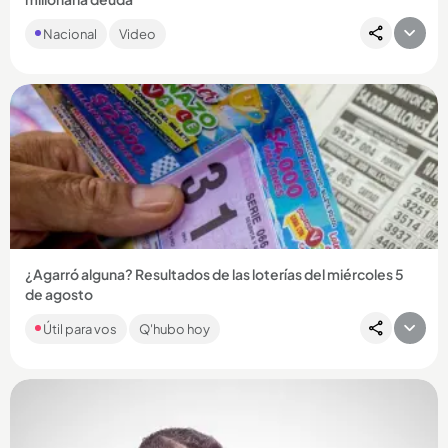
La actriz de ‘Betty la fea’ y de ‘En los tacones de Eva’ relató el
Nacional
Video
horror por el que ella y su familia están pasando por...
Compartir Noticia
¿Agarró alguna? Resultados de las loterías del miércoles 5
de agosto
Si es de los que acostumbra a apostarle a sus números
Útil para vos
Q'hubo hoy
favoritos, revise a continuación los números que cayeron: ¡la
suerte...