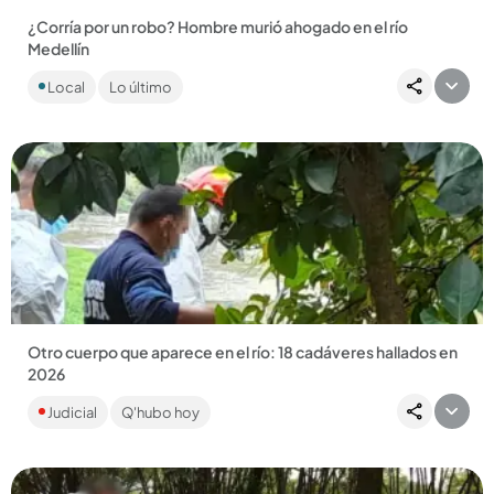
¿Corría por un robo? Hombre murió ahogado en el río
Medellín
Un hombre, presunto habitante de calle, murió en el afluente
Local
Lo último
luego de haberse tirado cuando lo perseguía una mujer....
Compartir Noticia
Otro cuerpo que aparece en el río: 18 cadáveres hallados en
2026
Fue encontrado a la altura del puente Guayaquil y tenía
Judicial
Q'hubo hoy
heridas de arma cortopunzante. No fue identificado en el
lugar....