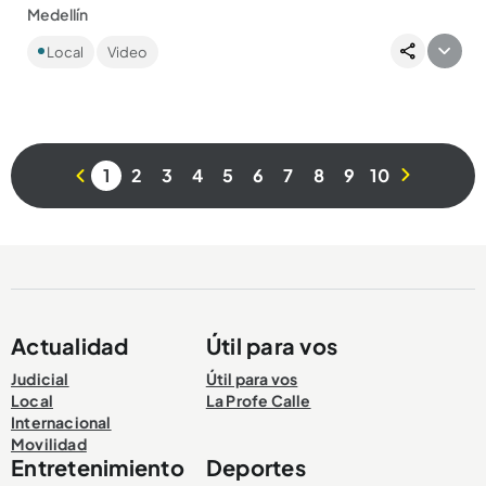
Medellín
El cuerpo fue encontrado el domingo y se suma a las dos
Local
Video
mujeres halladas la semana pasada....
1
2
3
4
5
6
7
8
9
10
Compartir Noticia
Actualidad
Útil para vos
Judicial
Útil para vos
Local
La Profe Calle
Internacional
Movilidad
Entretenimiento
Deportes