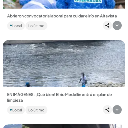
Abrieron convocatoria laboral para cuidar el río en Altavista
¡Trabajo sí hay! La Secretaría de Medio Ambiente busca 18
Local
Lo último
personas con diferentes perfiles para ejecutar acciones que
permitan...
Compartir Noticia
EN IMÁGENES: ¡Qué bien! El río Medellín entró en plan de
limpieza
El afluente tiene otra cara; sacaron cerca de 2,8 toneladas de
Local
Lo último
residuos de las orillas. Hubo cientos de voluntarios....