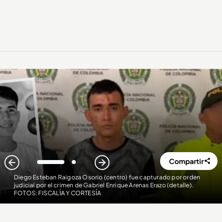
Compartir
1
2
Diego Esteban Raigoza Osorio (centro) fue capturado por orden
judicial por el crimen de Gabriel Enrique Arenas Erazo (detalle)
.
FOTOS: FISCALÍA Y CORTESÍA