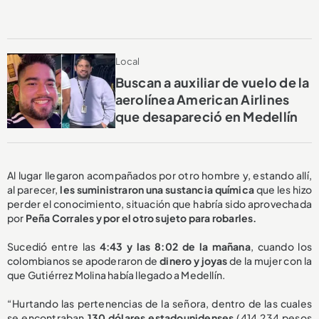
Local
Buscan a auxiliar de vuelo de la
aerolínea American Airlines
que desapareció en Medellín
Al lugar llegaron acompañados por otro hombre y, estando allí,
al parecer,
les suministraron una sustancia química
que les hizo
perder el conocimiento, situación que habría sido aprovechada
por
Peña Corrales y por el otro sujeto para robarles.
Sucedió entre las
4:43 y las 8:02 de la mañana
, cuando los
colombianos se apoderaron de
dinero y joyas
de la mujer con la
que Gutiérrez Molina había llegado a Medellín.
“Hurtando las pertenencias de la señora, dentro de las cuales
se encontraban
130 dólares estadounidenses
(414.234 pesos