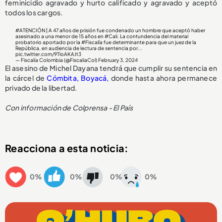
feminicidio agravado y hurto calificado y agravado y aceptó
todos los cargos.
#ATENCIÓN
| A 47 años de prisión fue condenado un hombre que aceptó haber
asesinado a una menor de 15 años en
#Cali
. La contundencia del material
probatorio aportado por la
#Fiscalía
fue determinante para que un juez de la
República, en audiencia de lectura de sentencia por...
pic.twitter.com/9TloAKAJt3
— Fiscalía Colombia (@FiscaliaCol)
February 3, 2024
El asesino de Michel Dayana tendrá que cumplir su sentencia en
la cárcel de
Cómbita, Boyacá,
donde hasta ahora permanece
privado de la libertad.
Con información de Colprensa - El País
Reacciona a esta noticia:
0%
0%
0%
0%