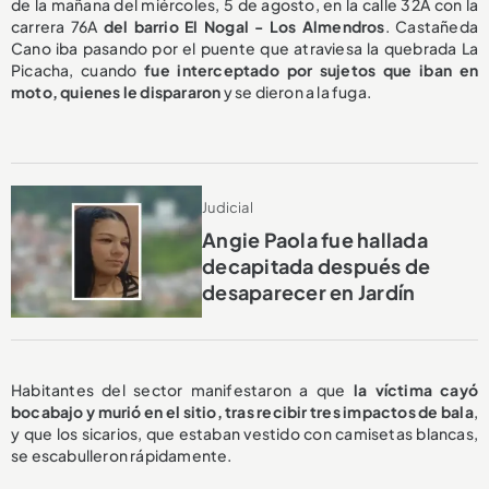
de la mañana del miércoles, 5 de agosto, en la calle 32A con la
carrera 76A
del barrio El Nogal - Los Almendros
. Castañeda
Cano iba pasando por el puente que atraviesa la quebrada La
Picacha, cuando
fue interceptado por sujetos que iban en
moto, quienes le dispararon
y se dieron a la fuga.
Judicial
Angie Paola fue hallada
decapitada después de
desaparecer en Jardín
Habitantes del sector manifestaron a que
la víctima cayó
bocabajo y murió en el sitio, tras recibir tres impactos de bala
,
y que los sicarios, que estaban vestido con camisetas blancas,
se escabulleron rápidamente.