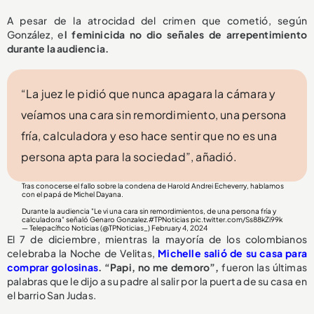
A pesar de la atrocidad del crimen que cometió, según
González, e
l feminicida no dio señales de arrepentimiento
durante la audiencia.
“La juez le pidió que nunca apagara la cámara y
veíamos una cara sin remordimiento, una persona
fría, calculadora y eso hace sentir que no es una
persona apta para la sociedad”, añadió.
Tras conocerse el fallo sobre la condena de Harold Andrei Echeverry, hablamos
con el papá de Michel Dayana.
Durante la audiencia "Le vi una cara sin remordimientos, de una persona fría y
calculadora" señaló Genaro Gonzalez.
#TPNoticias
pic.twitter.com/Ss88kZi99k
— Telepacífico Noticias (@TPNoticias_)
February 4, 2024
El 7 de diciembre, mientras la mayoría de los colombianos
celebraba la Noche de Velitas,
Michelle salió de su casa para
comprar golosinas
. “Papi, no me demoro”,
fueron las últimas
palabras que le dijo a su padre al salir por la puerta de su casa en
el barrio San Judas.