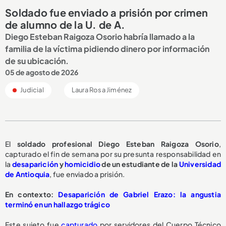
Soldado fue enviado a prisión por crimen
de alumno de la U. de A.
Diego Esteban Raigoza Osorio habría llamado a la
familia de la víctima pidiendo dinero por información
de su ubicación.
05 de agosto de 2026
Judicial
Laura Rosa Jiménez
El
soldado profesional Diego Esteban Raigoza Osorio
,
capturado el fin de semana por su presunta responsabilidad en
la
desaparición
y
homicidio
de un estudiante de la
Universidad
de Antioquia
, fue enviado a prisión.
En contexto:
Desaparición de Gabriel Erazo: la angustia
terminó en un hallazgo trágico
Este sujeto fue
capturado
por servidores del Cuerpo Técnico