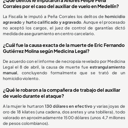
¿Qué delitos le imputaron a Andrés Felipe Peña
Corrales por el caso del auxiliar de vuelo en Medellín?
La Fiscalía le imputó a Peña Corrales los delitos de
homicidio
agravado
y
hurto calificado y agravado
. Aunque el procesado
no aceptó los cargos, el juez de control de garantías dictó
medida de aseguramiento en centro carcelario.
¿Cuál fue la causa exacta de la muerte de Eric Fernando
Gutiérrez Molina según Medicina Legal?
De acuerdo con el informe de necropsia revelado por Medicina
Legal el 8 de abril, la causa de muerte fue
estrangulamiento
manual
, concluyendo formalmente que se trató de un
homicidio violento.
¿Qué le robaron a la compañera de trabajo del auxiliar
de vuelo durante el ataque?
A la mujer le hurtaron
130 dólares en efectivo
y varias joyas de
oro de 18 kilates (una cadena, dos aretes y una tobillera), todo
valorado en aproximadamente 1500 dólares (unos 4,7 millones
de pesos colombianos).