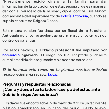
“Presuntamente
exigió dinero a la familia para dar
información de la ubicación de esta persona
y, de esa manera,
dar con el paradero de la misma”, dijo el coronel Luis Muñoz,
comandante del Departamento de
Policía Antioquia
, cuando se
supo la captura de Raigoza Osorio.
Esta misma versión fue dada por
un fiscal de la Seccional
Antioquia
durante las audiencias preliminares ante un juez de
control de garantías.
Por estos hechos, el soldado profesional
fue imputado por
homicidio
agravado.
El cargo no fue aceptado y deberá
cumplir medida de aseguramiento en centro carcelario.
Si te interesa este tema, no te pierdas nuestros artículos
relacionados en la sección
Local
.
Preguntas y respuestas relacionadas
¿Cómo y dónde fue hallado el cuerpo del estudiante
Gabriel Enrique Arenas Erazo?
El cadáver fue encontrado el 5 de mayo dentro de un recipiente
plástico abandonado en un caño del barrio Pueblo Nuevo,