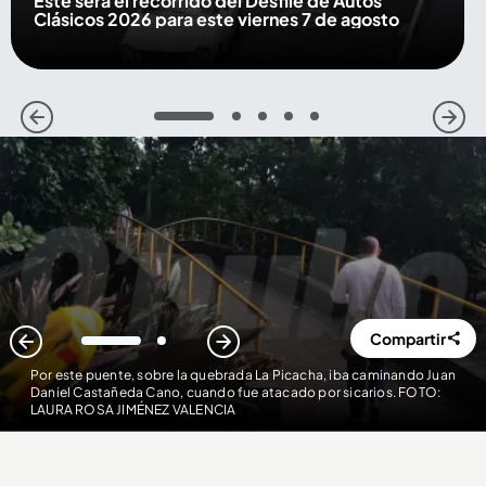
Este será el recorrido del Desfile de Autos
Clásicos 2026 para este viernes 7 de agosto
1
2
3
4
5
Compartir
1
2
Por este puente, sobre la quebrada La Picacha, iba caminando Juan
Daniel Castañeda Cano, cuando fue atacado por sicarios. FOTO:
LAURA ROSA JIMÉNEZ VALENCIA