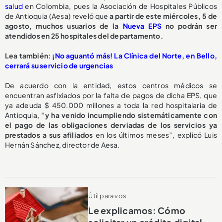
salud
en Colombia, pues la Asociación de Hospitales Públicos
de Antioquia (Aesa) reveló que
a partir de este miércoles, 5 de
agosto,
muchos usuarios de la
Nueva EPS
no podrán ser
atendidos en 25 hospitales del departamento.
L
ea también:
¡No aguantó más! La Clínica del Norte, en Bello,
cerrará su servicio de urgencias
De acuerdo con la entidad, estos centros médicos se
encuentran asfixiados por la falta de pagos de dicha EPS, que
ya adeuda $ 450.000 millones a toda la red hospitalaria de
Antioquia, “
y ha venido incumpliendo sistemáticamente con
el pago de las obligaciones derviadas de los servicios ya
prestados a sus afiliados
en los últimos meses”, explicó Luis
Hernán Sánchez, director de Aesa.
Útil para vos
Le explicamos: Cómo