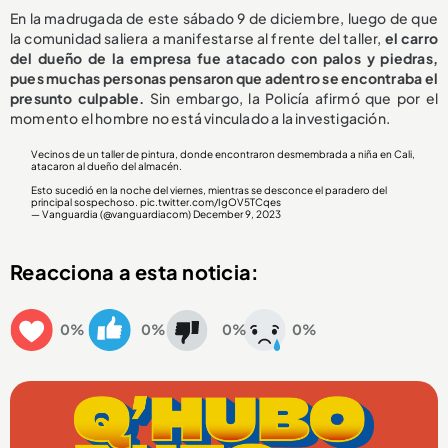
En la madrugada de este sábado 9 de diciembre, luego de que
la comunidad saliera a manifestarse al frente del taller,
el carro
del dueño de la empresa fue atacado con palos y piedras,
pues muchas personas pensaron que adentro se encontraba el
presunto culpable.
Sin embargo, la Policía afirmó que por el
momento el hombre no está vinculado a la investigación.
Vecinos de un taller de pintura, donde encontraron desmembrada a niña en Cali,
atacaron al dueño del almacén.
Esto sucedió en la noche del viernes, mientras se desconce el paradero del
principal sospechoso.
pic.twitter.com/IgOV5TCqes
— Vanguardia (@vanguardiacom)
December 9, 2023
Reacciona a esta noticia:
0%
0%
0%
0%