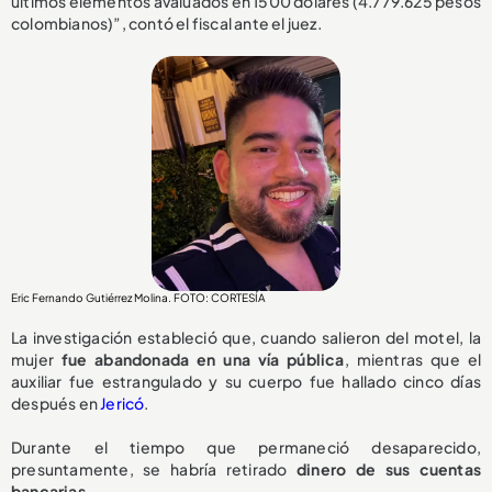
últimos elementos avaluados en 1500 dólares (4.779.625 pesos
colombianos)”, contó el fiscal ante el juez.
Eric Fernando Gutiérrez Molina. FOTO: CORTESÍA
La investigación estableció que, cuando salieron del motel, la
mujer
fue abandonada en una vía pública
, mientras que el
auxiliar fue estrangulado y su cuerpo fue hallado cinco días
después en
Jericó
.
Durante el tiempo que permaneció desaparecido,
presuntamente, se habría retirado
dinero de sus cuentas
bancarias.