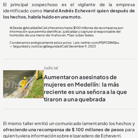
El principal sospechoso es el vigilante de la empresa
identificado como
Harold Andrés Echeverri quien después de
los hechos, habría huido en una moto.
🚨Desde
@AlcaldiaDeCali
ofrecemos hasta $100 millones de recompensa por
información que permita identificar, judicializar y capturar al responsable del
homicidio de una menor de 14 años en📍San Judas Tadeo.
Condenamos enérgicamente estos actos. ⤵️
pic.twitter.com/MSP038NSbu
— Seguridad y Justicia (@SeguridadCali)
December 9, 2023
Judicial
Aumentaron asesinatos de
mujeres en Medellín: la más
reciente es una señora a la que
tiraron a una quebrada
El mismo taller emitió un comunicado lamentando los hechos y
ofreciendo una recompensa de $ 100 millones de pesos
para
quien tuviera información sobre el paradero de Echeverri.