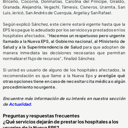
Briceño, Cocorná, Donmatías, Carolina del Príncipe, Giraldo,
Granada, Alejandría, Vegachí, Támesis, Cisneros, Uramita, San
Luis, Jericó, San Andrés de Cuerquia, Argelia y San Rafael.
Según explicó Sánchez, este cierre estará vigente hasta que la
EPS les pague lo adeudado por los servicios ya prestados en los
hospitales afectados. “
Hacemos un respetuoso pero urgente
llamado a la Nueva EPS, al Gobierno nacional, al Ministerio de
Salud y a la Superintendencia de Salud
para que adopten de
manera inmediata las decisiones necesarias que permitan
normalizar el flujo de recursos”, finalizó Sánchez.
Si usted es usuario de alguno de los hospitales afectados, la
recomendación es que llame a la Nueva Eps
y averigüe qué
otras opciones tiene en caso de necesitar cita médica o algún
procedimiento no urgente.
E
ncuentre más información de su interés en nuestra sección
de
Actualidad
.
Preguntas y respuestas frecuentes
¿Qué servicios dejarán de prestar los hospitales a los
usuarios de la Nueva EPS?