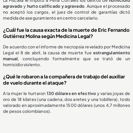
La Fiscalía le imputó a Peña Corrales los delitos de
homicidio
agravado
y
hurto calificado y agravado
. Aunque el procesado
no aceptó los cargos, el juez de control de garantías dictó
medida de aseguramiento en centro carcelario.
¿Cuál fue la causa exacta de la muerte de Eric Fernando
Gutiérrez Molina según Medicina Legal?
De acuerdo con el informe de necropsia revelado por Medicina
Legal el 8 de abril, la causa de muerte fue
estrangulamiento
manual
, concluyendo formalmente que se trató de un
homicidio violento.
¿Qué le robaron a la compañera de trabajo del auxiliar
de vuelo durante el ataque?
A la mujer le hurtaron
130 dólares en efectivo
y varias joyas de
oro de 18 kilates (una cadena, dos aretes y una tobillera), todo
valorado en aproximadamente 1500 dólares (unos 4,7 millones
de pesos colombianos).