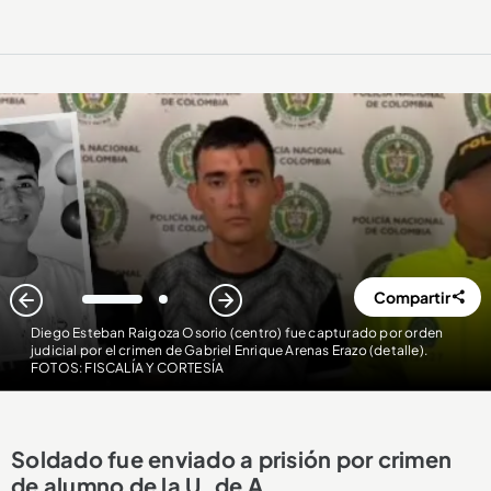
Compartir
1
2
Diego Esteban Raigoza Osorio (centro) fue capturado por orden
judicial por el crimen de Gabriel Enrique Arenas Erazo (detalle)
.
FOTOS: FISCALÍA Y CORTESÍA
Soldado fue enviado a prisión por crimen
de alumno de la U. de A.