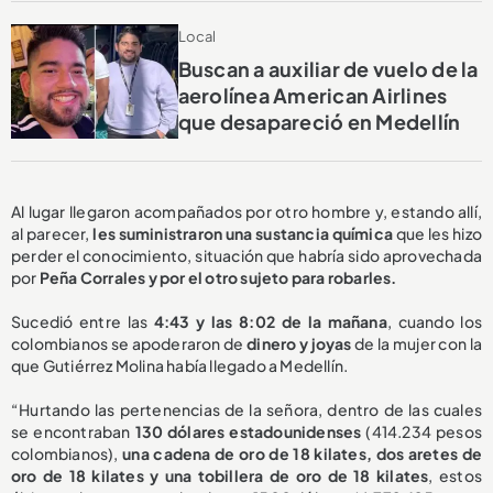
Local
Buscan a auxiliar de vuelo de la
aerolínea American Airlines
que desapareció en Medellín
Al lugar llegaron acompañados por otro hombre y, estando allí,
al parecer,
les suministraron una sustancia química
que les hizo
perder el conocimiento, situación que habría sido aprovechada
por
Peña Corrales y por el otro sujeto para robarles.
Sucedió entre las
4:43 y las 8:02 de la mañana
, cuando los
colombianos se apoderaron de
dinero y joyas
de la mujer con la
que Gutiérrez Molina había llegado a Medellín.
“Hurtando las pertenencias de la señora, dentro de las cuales
se encontraban
130 dólares estadounidenses
(414.234 pesos
colombianos),
una cadena de oro de 18 kilates, dos aretes de
oro de 18 kilates y una tobillera de oro de 18 kilates
, estos