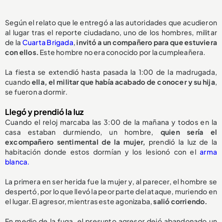
Según el relato que le entregó a las autoridades que acudieron
al lugar tras el reporte ciudadano, uno de los hombres, militar
de la
Cuarta Brigada
,
invitó a un compañero para que estuviera
con ellos.
Este hombre no era conocido por la cumpleañera.
La fiesta se extendió hasta pasada la 1:00 de la madrugada,
cuando
ella, el militar que había acabado de conocer y su hija
,
se fueron a dormir.
Llegó y prendió la luz
Cuando el reloj marcaba las 3:00 de la mañana y todos en la
casa estaban durmiendo, un hombre,
quien sería el
excompañero sentimental de la mujer,
prendió la luz de la
habitación donde estos dormían y los lesionó con el
arma
blanca.
La primera en ser herida fue la mujer y, al parecer, el hombre se
despertó, por lo que llevó la peor parte del ataque, muriendo en
el lugar. El agresor, mientras este agonizaba,
salió corriendo.
En medio de la fuga, el presunto agresor dejó abandonado un