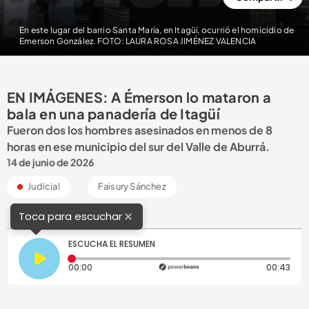
En este lugar del barrio Santa María, en Itagüí, ocurrió el homicidio de
Emerson González. FOTO: LAURA ROSA JIMÉNEZ VALENCIA
EN IMÁGENES: A Émerson lo mataron a
bala en una panadería de Itagüí
Fueron dos los hombres asesinados en menos de 8
horas en ese municipio del sur del Valle de Aburrá.
14 de junio de 2026
Judicial
Faisury Sánchez
×
Toca para escuchar
ESCUCHA EL RESUMEN
Tiempo transcurrido: 0 segundos
Dura
00:00
00:43