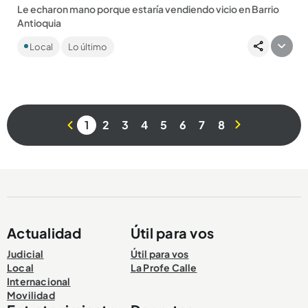
Le echaron mano porque estaría vendiendo vicio en Barrio
Antioquia
La mujer fue capturada en Belén Fátima, en un operativo en el
Local
Lo último
que le incautaron narcóticos y $ 30 millones en efectivo....
1
2
3
4
5
6
7
8
Compartir Noticia
Actualidad
Útil para vos
Judicial
Útil para vos
Local
La Profe Calle
Internacional
Movilidad