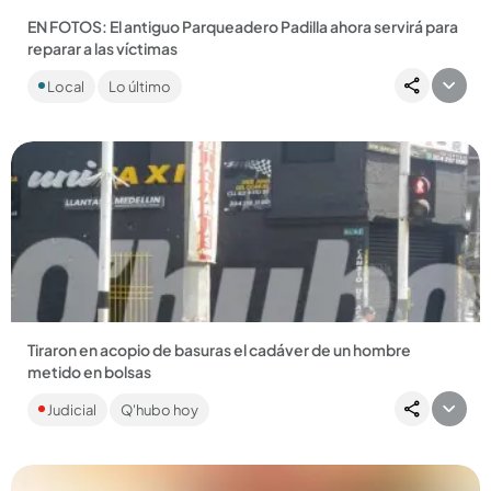
EN FOTOS: El antiguo Parqueadero Padilla ahora servirá para
reparar a las víctimas
Según la Fiscalía, en ese lugar operaba un centro financiero y
Local
Lo último
logístico de las Autodefensas Campesinas de Córdoba y
Urabá....
Compartir Noticia
Tiraron en acopio de basuras el cadáver de un hombre
metido en bolsas
Era conocido en el sector de Lovaina como el Pensionado. Ya
Judicial
Q'hubo hoy
son 17 cuerpos encontrados en condiciones similares este
año...