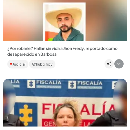
Compartir Noticia
¿Por robarle? Hallan sin vida a Jhon Fredy, reportado como
desaparecido en Barbosa
Del hombre, de 36 años, no se sabía nada desde el domingo,
Judicial
Q'hubo hoy
12 de julio, cuando se dirigía a Barbosa, al parecer, a
comprar...
Compartir Noticia