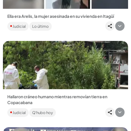
Ella era Arelis, la mujer asesinada en su vivienda en Itagüí
La víctima tenía 51 años y fue atacada con arma blanca dentro
Judicial
Lo último
de su casa. El señalado feminicida huyó del lugar. ...
Compartir Noticia
Hallaron cráneo humano mientras removían tierra en
Copacabana
Funcionarios de la Secretaría de Infraestructura se
Judicial
Q'hubo hoy
encontraban realizando unas excavaciones para un trabajo
en el barrio...