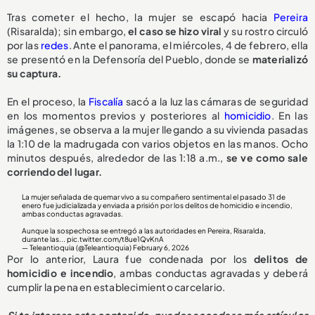
Tras cometer el hecho, la mujer se escapó hacia
Pereira
(Risaralda); sin embargo,
el caso se hizo viral
y su rostro circuló
por las
redes
. Ante el panorama, el miércoles, 4 de febrero, ella
se presentó en la Defensoría del Pueblo, donde se
materializó
su captura.
En el proceso, la
Fiscalía
sacó a la luz las cámaras de seguridad
en los momentos previos y posteriores al
homicidio
. En las
imágenes, se observa a la mujer llegando a su vivienda pasadas
la 1:10 de la madrugada con varios objetos en las manos. Ocho
minutos después, alrededor de las 1:18 a.m.,
se ve como sale
corriendo del lugar.
La mujer señalada de quemar vivo a su compañero sentimental el pasado 31 de
enero fue judicializada y enviada a prisión por los delitos de homicidio e incendio,
ambas conductas agravadas.
Aunque la sospechosa se entregó a las autoridades en Pereira, Risaralda,
durante las...
pic.twitter.com/t8ue1QvKnA
— Teleantioquia (@Teleantioquia)
February 6, 2026
Por lo anterior, Laura fue condenada por los
delitos de
homicidio e incendio
, ambas conductas agravadas y deberá
cumplir la pena en establecimiento carcelario.