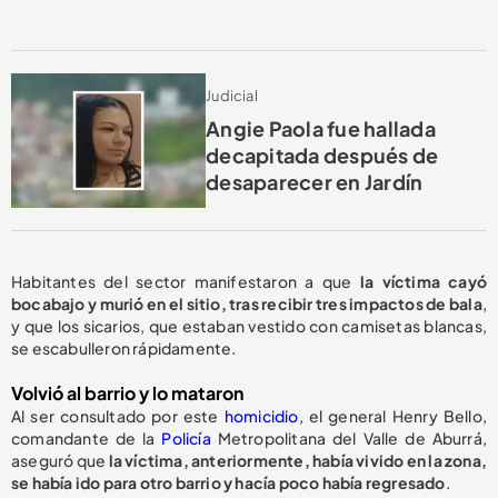
Judicial
Angie Paola fue hallada
decapitada después de
desaparecer en Jardín
Habitantes del sector manifestaron a que
la víctima cayó
bocabajo y murió en el sitio, tras recibir tres impactos de bala
,
y que los sicarios, que estaban vestido con camisetas blancas,
se escabulleron rápidamente.
Volvió al barrio y lo mataron
Al ser consultado por este
homicidio
, el general Henry Bello,
comandante de la
Policía
Metropolitana del Valle de Aburrá,
aseguró que
la víctima, anteriormente, había vivido en la zona,
se había ido para otro barrio y hacía poco había regresado
.