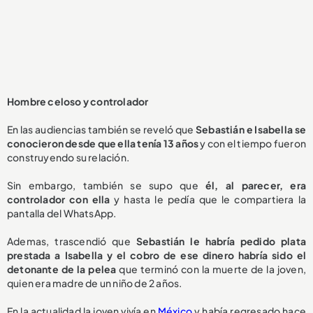
Hombre celoso y controlador
En las audiencias también se reveló que
Sebastián e Isabella se
conocieron desde que ella tenía 13 años
y con el tiempo fueron
construyendo su relación.
Sin embargo, también se supo que
él, al parecer, era
controlador con ella
y hasta le pedía que le compartiera la
pantalla del WhatsApp.
Ademas, trascendió que
Sebastián le habría pedido plata
prestada a Isabella y el cobro de ese dinero habría sido el
detonante de la pelea
que terminó con la muerte de la joven,
quien era madre de un niño de 2 años.
En la actualidad la joven vivía en
México
y había regresado hace