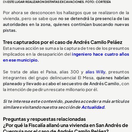
EN
ESTE LUGAR REALIZARON DISTINTAS EXCAVACIONES. FOTO: CORTESÍA
Por ahora se desconocen los hallazgos que se realizaron de la
vivienda, pero se sabe que
no se detendrá la presencia de las
autoridades en la zona, quienes continúan buscando nuevas
pistas.
Tres capturados por el caso de Andrés Camilo Peláez
Esta nueva acción se suma a la captura de tres de los presuntos
implicados en la desaparición del
ingeniero hace cuatro años
en ese municipio.
Se trata de alias el Paisa, alias 300 y
alias Willy
, presuntos
integrantes del grupo delincuencial El Mesa,
quienes habrían
planeado y llevado a cabo el secuestro de Andrés Camilo,
con
la intención de pedir un rescate millonario por él.
Si te interesa este contenido, puedes acceder a más artículos
similares visitando nuestra sección de
Actualidad
.
Preguntas y respuestas relacionadas
¿Por qué la Fiscalía allanó una vivienda en San Andrés de
Cuerquia por el caso de Andrés Camilo Peláez?