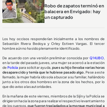
Robo de zapatos terminó en
balacera en Envigado: hay
un capturado
Los hoy occisos responderían inicialmente a los nombres de
Sebastián Rivera Bedoya y Orley Estiven Vargas. El tercer
hombre aún no ha sido plenamente identificado.
De acuerdo con una versión preliminar conocida por
Q’HUBO
,
en la tarde del pasado jueves, una mujer se acercó a la estación
de
Policía
para solicitar ayuda,
pues su hijo llevaba varias horas
desaparecido y temía que le hubiese pasado algo.
Pese a este
llamado, la mujer habría ido sola a buscar a su familiar, hallándolo
junto a los otros dos hombres en la zona de los hechos, por lo
que dio aviso a las autoridades.
En la mañana de este viernes, miembros de la Sijín y la Policía se
dirigieron hacia la zona para realizar el respectivo levantamiento
de los cuerpos,
que fueron trasladados a la morgue municipal a