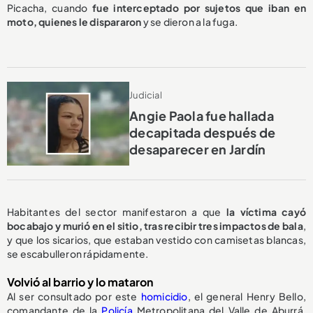
Picacha, cuando
fue interceptado por sujetos que iban en
moto, quienes le dispararon
y se dieron a la fuga.
Judicial
Angie Paola fue hallada
decapitada después de
desaparecer en Jardín
Habitantes del sector manifestaron a que
la víctima cayó
bocabajo y murió en el sitio, tras recibir tres impactos de bala
,
y que los sicarios, que estaban vestido con camisetas blancas,
se escabulleron rápidamente.
Volvió al barrio y lo mataron
Al ser consultado por este
homicidio
, el general Henry Bello,
comandante de la
Policía
Metropolitana del Valle de Aburrá,