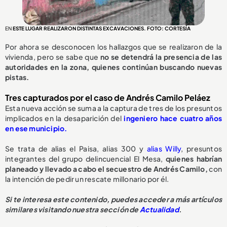
EN
ESTE LUGAR REALIZARON DISTINTAS EXCAVACIONES. FOTO: CORTESÍA
Por ahora se desconocen los hallazgos que se realizaron de la
vivienda, pero se sabe que
no se detendrá la presencia de las
autoridades en la zona, quienes continúan buscando nuevas
pistas.
Tres capturados por el caso de Andrés Camilo Peláez
Esta nueva acción se suma a la captura de tres de los presuntos
implicados en la desaparición del
ingeniero hace cuatro años
en ese municipio.
Se trata de alias el Paisa, alias 300 y
alias Willy
, presuntos
integrantes del grupo delincuencial El Mesa,
quienes habrían
planeado y llevado a cabo el secuestro de Andrés Camilo,
con
la intención de pedir un rescate millonario por él.
Si te interesa este contenido, puedes acceder a más artículos
similares visitando nuestra sección de
Actualidad
.