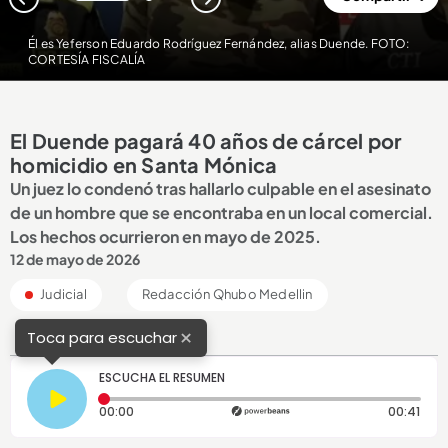
1
2
Él es Yeferson Eduardo Rodríguez Fernández, alias Duende. FOTO:
CORTESÍA FISCALÍA
El Duende pagará 40 años de cárcel por
homicidio en Santa Mónica
Un juez lo condenó tras hallarlo culpable en el asesinato
de un hombre que se encontraba en un local comercial.
Los hechos ocurrieron en mayo de 2025.
12 de mayo de 2026
Judicial
Redacción Qhubo Medellin
×
Toca para escuchar
ESCUCHA EL RESUMEN
Tiempo transcurrido: 0 segundos
Dura
00:00
00:41