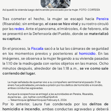
Así quedó la vivienda luego del incendio provocado por la mujer. FOTO: CORTESÍA
Tras cometer el hecho, la mujer se escapó hacia
Pereira
(Risaralda); sin embargo,
el caso se hizo viral
y su rostro circuló
por las
redes
. Ante el panorama, el miércoles, 4 de febrero, ella
se presentó en la Defensoría del Pueblo, donde se
materializó
su captura.
En el proceso, la
Fiscalía
sacó a la luz las cámaras de seguridad
en los momentos previos y posteriores al
homicidio
. En las
imágenes, se observa a la mujer llegando a su vivienda pasadas
la 1:10 de la madrugada con varios objetos en las manos. Ocho
minutos después, alrededor de las 1:18 a.m.,
se ve como sale
corriendo del lugar.
La mujer señalada de quemar vivo a su compañero sentimental el pasado 31 de
enero fue judicializada y enviada a prisión por los delitos de homicidio e incendio,
ambas conductas agravadas.
Aunque la sospechosa se entregó a las autoridades en Pereira, Risaralda,
durante las...
pic.twitter.com/t8ue1QvKnA
— Teleantioquia (@Teleantioquia)
February 6, 2026
Por lo anterior, Laura fue condenada por los
delitos de
homicidio e incendio
, ambas conductas agravadas y deberá