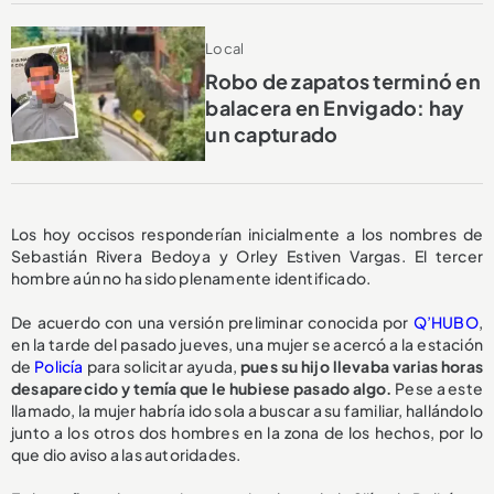
Local
Robo de zapatos terminó en
balacera en Envigado: hay
un capturado
Los hoy occisos responderían inicialmente a los nombres de
Sebastián Rivera Bedoya y Orley Estiven Vargas. El tercer
hombre aún no ha sido plenamente identificado.
De acuerdo con una versión preliminar conocida por
Q’HUBO
,
en la tarde del pasado jueves, una mujer se acercó a la estación
de
Policía
para solicitar ayuda,
pues su hijo llevaba varias horas
desaparecido y temía que le hubiese pasado algo.
Pese a este
llamado, la mujer habría ido sola a buscar a su familiar, hallándolo
junto a los otros dos hombres en la zona de los hechos, por lo
que dio aviso a las autoridades.