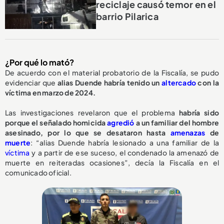
reciclaje causó temor en el
barrio Pilarica
¿Por qué lo mató?
De acuerdo con el material probatorio de la Fiscalía, se pudo
evidenciar que
alias Duende habría tenido un
altercado
con la
víctima en marzo de 2024.
Las investigaciones revelaron que el problema
habría sido
porque el señalado homicida
agredió
a un familiar del hombre
asesinado, por lo que se desataron hasta
amenazas
de
muerte
: “alias Duende habría lesionado a una familiar de la
víctima
y a partir de ese suceso, el condenado la amenazó de
muerte en reiteradas ocasiones”, decía la Fiscalía en el
comunicado oficial.