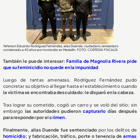
Yeferson Eduardo Rodríguez Fernández, alias Duende, ciudadano venezolano
condenado a 40 años por homicidio en Medellín. FOTO: CORTESÍA FISCALÍA
También le puede interesar:
Familia de Magnolia Rivera pide
que su feminicidio no quede en la impunidad
Luego de tantas amenazas, Rodríguez Fernández pudo
concretar su objetivo al llegar hasta el establecimiento cuando
la víctima se encontraba descuidado: le disparó en la cabeza.
Tras lograr su cometido, cogió un carro y se voló del sitio; sin
embargo
las autoridades pudieron
capturarlo
días después
para responder por el
crimen
.
Finalmente, alias Duende fue sentenciado
por los delitos de
homicidio
; y fabricación, tráfico, porte o tenencia de
armas