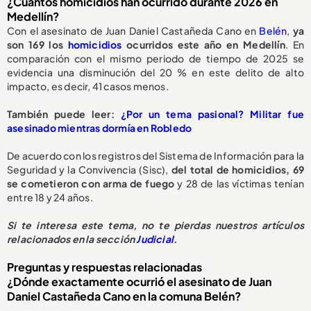
¿Cuántos homicidios han ocurrido durante 2026 en
Medellín?
Con el asesinato de Juan Daniel Castañeda Cano en
Belén
,
ya
son 169 los
homicidios
ocurridos este año en Medellín
. En
comparación con el mismo periodo de tiempo de 2025 se
evidencia una disminución del 20 % en este delito de alto
impacto, es decir, 41 casos menos.
También puede leer:
¿Por un tema pasional? Militar fue
asesinado mientras dormía en Robledo
De acuerdo con los registros del Sistema de Información para la
Seguridad y la Convivencia (Sisc),
del total de homicidios, 69
se cometieron con arma de fuego
y 28 de las víctimas tenían
entre 18 y 24 años.
Si te interesa este tema, no te pierdas nuestros artículos
relacionados en la sección
Judicial
.
Preguntas y respuestas relacionadas
¿Dónde exactamente ocurrió el asesinato de Juan
Daniel Castañeda Cano en la comuna Belén?