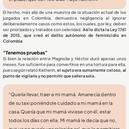
El hecho, más allá de una muestra de la situación actual de los
juzgados en Colombia, demuestra negligencia al ignorar
deliberadamente casos como estos, los cuales, por ley, deben
ser priorizados y tratados con celeridad.
Así lo dicta la Ley 1761
de 2015, que creó el delito autónomo de feminicidio en
Colombia
“Tenemos pruebas”
Si bien la relación entre Magnolia y Héctor duró apenas unos
meses, fue suficiente para convertirse en una tortura para ella,
pues según relató Katherin,
el sujeto era sumamente celoso, al
punto de vigilarla y no permitir que saliera sola.
“Quería llevar, traer a mi mamá. Amanecía dentro
de su taxi poniéndole cuidado a mi mamá en la
casa.Quería que mi mamá viviese con él, estar
todos los días con ella. Mi mamá le decía que no,
que ya no quería una relación así, que le permitiera