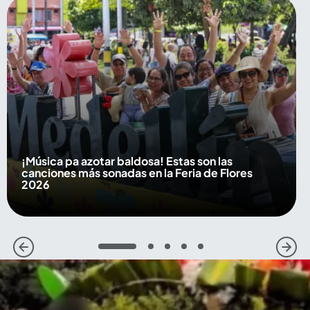
¡Música pa azotar baldosa! Estas son las
canciones más sonadas en la Feria de Flores
2026
1
2
3
4
5