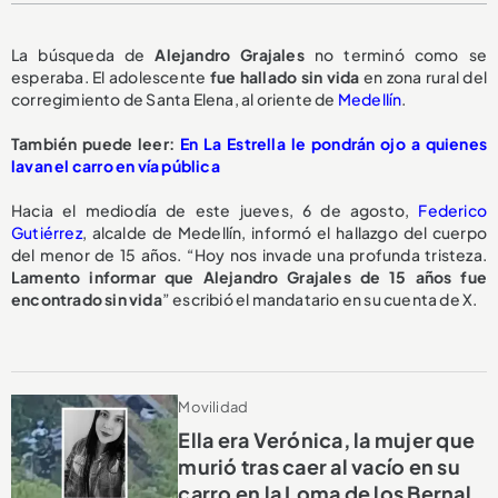
La búsqueda de
Alejandro Grajales
no terminó como se
esperaba. El adolescente
fue hallado sin vida
en zona rural del
corregimiento de Santa Elena, al oriente de
Medellín
.
También puede leer:
En La Estrella le pondrán ojo a quienes
lavan el carro en vía pública
Hacia el mediodía de este jueves, 6 de agosto,
Federico
Gutiérrez
, alcalde de Medellín, informó el hallazgo del cuerpo
del menor de 15 años. “Hoy nos invade una profunda tristeza.
Lamento informar que Alejandro Grajales de 15 años fue
encontrado sin vida
” escribió el mandatario en su cuenta de X.
Movilidad
Ella era Verónica, la mujer que
murió tras caer al vacío en su
carro en la Loma de los Bernal