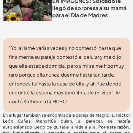
EN IMÁGENES: Soldado le
llegó de sorpresa a su mamá
para el Día de Madres
“Yo la llamé varias veces y no contestó, hasta que
finalmente su pareja contestó el celular y me dijo
que ella estaba dormida, pero a mí se me hizo muy
raro porque ella nunca duerme hasta tan tarde,
entonces fui hasta la casa de ella, y ahí fue donde
encontré la escena más terrorífica de mi vida”, le
contó Katherin a Q’HUBO.
En el lugar también se encontraba la pareja de Magnolia, Héctor
León Cañas Atehortúa quien, al parecer, se habría
autolesionado luego de quitarle la vida a ella.
Por esta razón,
fue judicializado y enviado a prisión bajo el cargo de