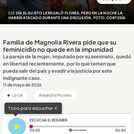
ESE
DÍA EL SUJETO LE REGALÓ FLORES, PERO EN LA NOCHE LA
HABRÍA ATACADO DURANTE UNA DISCUSIÓN. FOTO: CORTESÍA
Familia de Magnolia Rivera pide que su
feminicidio no quede en la impunidad
La pareja de la mujer, imputado por su asesinato, quedó
en libertad recientemente, por lo que temen que
pueda salir del país y evadir a la justicia por este
indignante caso.
11 de mayo de 2026
Local
Alejandra Morales
×
Toca para escuchar
ESCUCHA EL RESUMEN
Tiempo transcurrido: 0 segundos
Dura
00:00
00:40