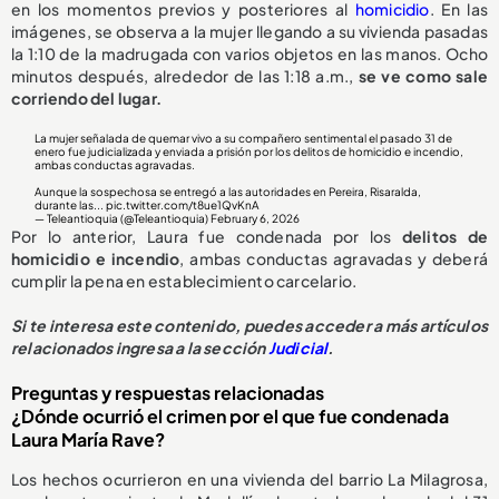
en los momentos previos y posteriores al
homicidio
. En las
imágenes, se observa a la mujer llegando a su vivienda pasadas
la 1:10 de la madrugada con varios objetos en las manos. Ocho
minutos después, alrededor de las 1:18 a.m.,
se ve como sale
corriendo del lugar.
La mujer señalada de quemar vivo a su compañero sentimental el pasado 31 de
enero fue judicializada y enviada a prisión por los delitos de homicidio e incendio,
ambas conductas agravadas.
Aunque la sospechosa se entregó a las autoridades en Pereira, Risaralda,
durante las...
pic.twitter.com/t8ue1QvKnA
— Teleantioquia (@Teleantioquia)
February 6, 2026
Por lo anterior, Laura fue condenada por los
delitos de
homicidio e incendio
, ambas conductas agravadas y deberá
cumplir la pena en establecimiento carcelario.
Si te interesa este contenido, puedes acceder a más artículos
relacionados ingresa a la sección
Judicial
.
Preguntas y respuestas relacionadas
¿Dónde ocurrió el crimen por el que fue condenada
Laura María Rave?
Los hechos ocurrieron en una vivienda del barrio La Milagrosa,