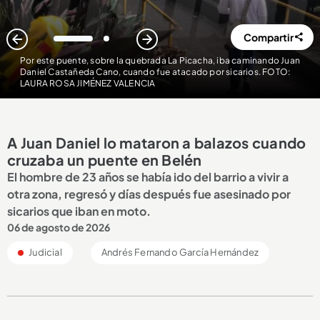
Compartir
1
2
Por este puente, sobre la quebrada La Picacha, iba caminando Juan
Daniel Castañeda Cano, cuando fue atacado por sicarios. FOTO:
LAURA ROSA JIMÉNEZ VALENCIA
A Juan Daniel lo mataron a balazos cuando
cruzaba un puente en Belén
El hombre de 23 años se había ido del barrio a vivir a
otra zona, regresó y días después fue asesinado por
sicarios que iban en moto.
06 de agosto de 2026
Judicial
Andrés Fernando García Hernández