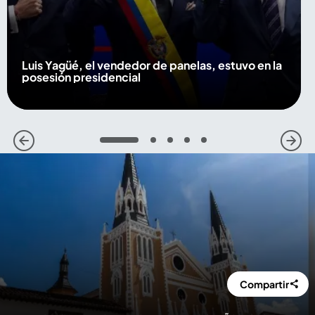
Luis Yagüé, el vendedor de panelas, estuvo en la
posesión presidencial
1
2
3
4
5
Compartir