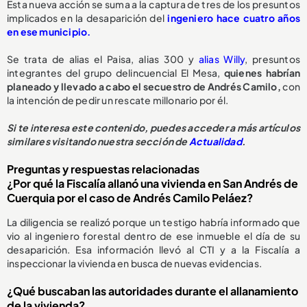
Esta nueva acción se suma a la captura de tres de los presuntos
implicados en la desaparición del
ingeniero hace cuatro años
en ese municipio.
Se trata de alias el Paisa, alias 300 y
alias Willy
, presuntos
integrantes del grupo delincuencial El Mesa,
quienes habrían
planeado y llevado a cabo el secuestro de Andrés Camilo,
con
la intención de pedir un rescate millonario por él.
Si te interesa este contenido, puedes acceder a más artículos
similares visitando nuestra sección de
Actualidad
.
Preguntas y respuestas relacionadas
¿Por qué la Fiscalía allanó una vivienda en San Andrés de
Cuerquia por el caso de Andrés Camilo Peláez?
La diligencia se realizó porque un testigo habría informado que
vio al ingeniero forestal dentro de ese inmueble el día de su
desaparición. Esa información llevó al CTI y a la Fiscalía a
inspeccionar la vivienda en busca de nuevas evidencias.
¿Qué buscaban las autoridades durante el allanamiento
de la vivienda?