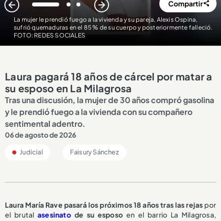
Compartir
1
2
3
La mujer le prendió fuego a la vivienda y su pareja, Alexis Ospina,
sufrió quemaduras en el 85 % de su cuerpo y posteriormente falleció.
FOTO: REDES SOCIALES
Laura pagará 18 años de cárcel por matar a
su esposo en La Milagrosa
Tras una discusión, la mujer de 30 años compró gasolina
y le prendió fuego a la vivienda con su compañero
sentimental adentro.
06 de agosto de 2026
Judicial
Faisury Sánchez
Laura María Rave pasará los
próximos 18 años
tras las rejas
por
el brutal
asesinato
de su esposo
en el barrio La Milagrosa,