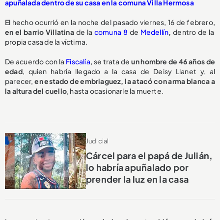
apuñalada dentro de su casa en la comuna Villa Hermosa
El hecho ocurrió en la noche del pasado viernes, 16 de febrero,
en el barrio Villatina
de la
comuna 8
de
Medellín
,
dentro de la
propia casa de la víctima.
De acuerdo con la
Fiscalía
, se trata de
un hombre de 46 años de
edad
, quien habría llegado a la casa de Deisy Llanet y, al
parecer,
en estado de embriaguez, la atacó con arma blanca a
la altura del cuello
, hasta ocasionarle la muerte.
Judicial
Cárcel para el papá de Julián,
lo habría apuñalado por
prender la luz en la casa