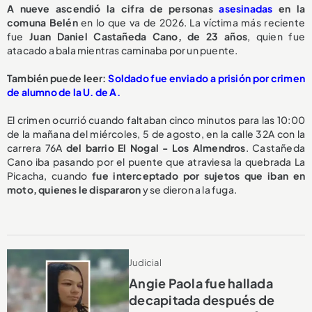
A nueve ascendió la cifra de personas
asesinadas
en la
comuna Belén
en lo que va de 2026. La víctima más reciente
fue
Juan Daniel Castañeda Cano, de 23 años
, quien fue
atacado a bala mientras caminaba por un puente.
También puede leer:
Soldado fue enviado a prisión por crimen
de alumno de la U. de A.
El crimen ocurrió cuando faltaban cinco minutos para las 10:00
de la mañana del miércoles, 5 de agosto, en la calle 32A con la
carrera 76A
del barrio El Nogal - Los Almendros
. Castañeda
Cano iba pasando por el puente que atraviesa la quebrada La
Picacha, cuando
fue interceptado por sujetos que iban en
moto, quienes le dispararon
y se dieron a la fuga.
Judicial
Angie Paola fue hallada
decapitada después de