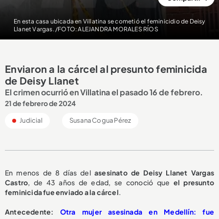
En esta casa ubicada en Villatina se cometió el feminicidio de Deisy
Llanet Vargas. /FOTO: ALEJANDRA MORALES RÍOS
Enviaron a la cárcel al presunto feminicida
de Deisy Llanet
El crimen ocurrió en Villatina el pasado 16 de febrero.
21 de febrero de 2024
Judicial
Susana Cogua Pérez
En menos de 8 días del
asesinato de Deisy Llanet Vargas
Castro
, de 43 años de edad, se conoció que
el presunto
feminicida fue enviado a la cárcel
.
Antecedente:
Otra mujer asesinada en Medellín: fue