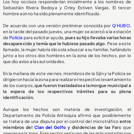
Los hoy occisos responderían inicialmente a los nombres de
Sebastián Rivera Bedoya y Orley Estiven Vargas. El tercer
hombre aún no ha sido plenamente identificado.
De acuerdo con una versión preliminar conocida por
Q’HUBO
,
en la tarde del pasado jueves, una mujer se acercó a la estación
de
Policía
para solicitar ayuda,
pues su hijo llevaba varias horas
desaparecido y temía que le hubiese pasado algo.
Pese a este
llamado, la mujer habría ido sola a buscar a su familiar, hallándolo
junto a los otros dos hombres en la zona de los hechos, por lo
que dio aviso a las autoridades.
En la mañana de este viernes, miembros de la Sijín y la Policía se
dirigieron hacia la zona para realizar el respectivo levantamiento
de los cuerpos,
que fueron trasladados a la morgue municipal a
la espera de los respectivos trámites para su plena
identificación.
Aunque los hechos son materia de investigación, el
Departamento de Policía Antioquia afirmó que posiblemente
se tratara de una disputa por el control del microtráfico
entre
miembros del
Clan del Golfo
y disidencias de las Farc
que
operan en la zona. Este sector sería uno de las más azotadas por