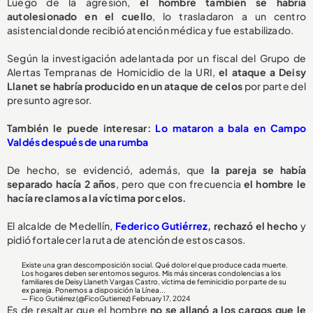
Luego de la agresión,
el hombre también se habría
autolesionado en el cuello
, lo trasladaron a un centro
asistencial donde recibió atención médica y fue estabilizado.
Según la investigación adelantada por un fiscal del Grupo de
Alertas Tempranas de Homicidio de la URI,
el ataque a Deisy
Llanet se habría producido en un ataque de celos
por parte del
presunto agresor.
También le puede interesar:
Lo mataron a bala en Campo
Valdés después de una rumba
De hecho, se evidenció, además, que
la pareja se había
separado hacía 2 años
, pero que con frecuencia
el hombre le
hacía reclamos a la víctima por celos.
El alcalde de Medellín,
Federico Gutiérrez
, rechazó el hecho
y
pidió fortalecer la ruta de atención de estos casos.
Existe una gran descomposición social. Qué dolor el que produce cada muerte.
Los hogares deben ser entornos seguros. Mis más sinceras condolencias a los
familiares de Deisy Llaneth Vargas Castro, víctima de feminicidio por parte de su
ex pareja. Ponemos a disposición la Línea...
— Fico Gutiérrez (@FicoGutierrez)
February 17, 2024
Es de resaltar que el hombre
no se allanó a los cargos que le